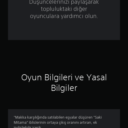
z
Düşüncelerinizi paylaşarak
topluluktaki diğer
e
oyunculara yardımcı olun.
r
i
n
d
e
n
Oyun Bilgileri ve Yasal
4
Bilgiler
.
1
8
"Makka karşılığında satılabilen eşyalar düşüren "Saki
Mitama" iblislerinin ortaya çıkış oranını artıran, ek
indirilebilir içerik.