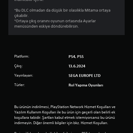
y
ı
*Bu DLC olmadan da düşük bir olasılıkla Mitama ortaya
çıkabilir.
l
*Ortaya çıkış oranını oyunun ortasında Ayarlar
menüsünden eskiye döndürebilirsin.
d
ı
z
Platform:
PS4, PS5
Çıkış:
13.6.2024
Yayınlayan:
SEGA EUROPE LTD
Türler:
Rol Yapma Oyunları
Bu ürünün indirilmesi, PlayStation Network Hizmet Koşulları ve 
Yazılım Kullanım Koşulları ile bu ürün için geçerli olan belirli ek 
koşullara tabidir. Şartları kabul etmek istemiyorsanız bu ürünü 
indirmeyin. Diğer önemli bilgiler için bkz. Hizmet Koşulları.