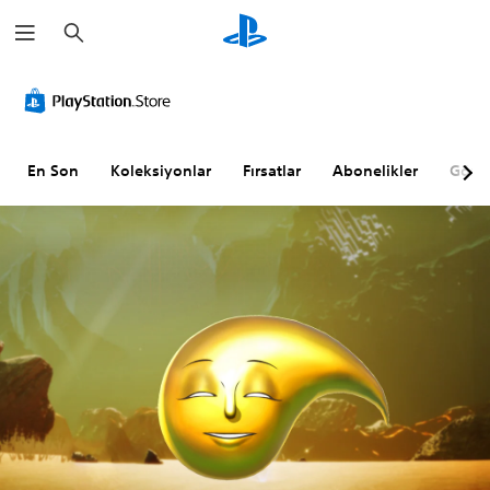
A
r
a
m
a
En Son
Koleksiyonlar
Fırsatlar
Abonelikler
Göz A