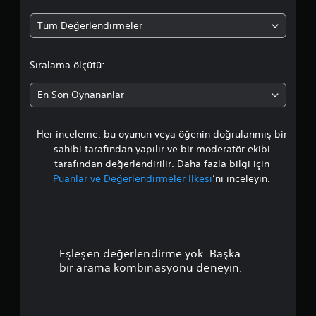
o
Tüm Değerlendirmeler
r
t
Sıralama ölçütü:
a
En Son Oynananlar
l
Her inceleme, bu oyunun veya öğenin doğrulanmış bir
a
sahibi tarafından yapılır ve bir moderatör ekibi
m
tarafından değerlendirilir. Daha fazla bilgi için
Puanlar ve Değerlendirmeler İlkesi
’ni inceleyin.
a
p
u
Eşleşen değerlendirme yok. Başka
a
bir arama kombinasyonu deneyin.
n