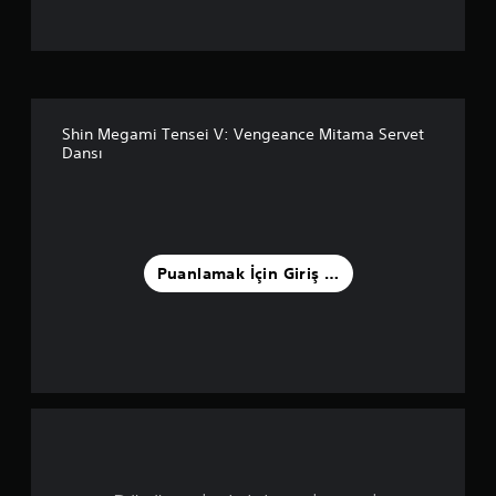
l
a
m
a
Shin Megami Tensei V: Vengeance Mitama Servet
Dansı
5
y
ı
Puanlamak İçin Giriş Yapın
l
d
ı
z
ü