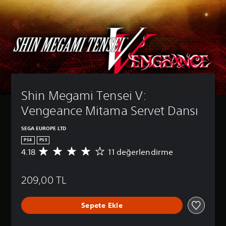
Shin Megami Tensei V: 
Vengeance Mitama Servet Dansı
SEGA EUROPE LTD
PS4
PS5
4.18
11 değerlendirme
1
1
p
209,00 TL
u
a
n
Sepete Ekle
l
a
m