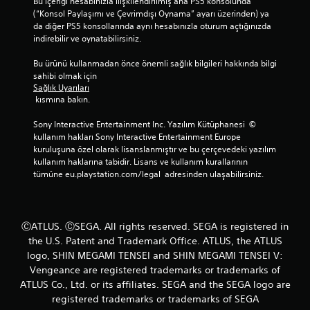
Bu içeriği hesabınızla ilişkilendirilmiş ana PS5 konsolunda 
(“Konsol Paylaşımı ve Çevrimdışı Oynama” ayarı üzerinden) ya 
da diğer PS5 konsollarında aynı hesabınızla oturum açtığınızda 
indirebilir ve oynatabilirsiniz.
Bu ürünü kullanmadan önce önemli sağlık bilgileri hakkında bilgi 
sahibi olmak için 
Sağlık Uyarıları
 kısmına bakın.
Sony Interactive Entertainment Inc. Yazılım Kütüphanesi  © 
kullanım hakları Sony Interactive Entertainment Europe 
kuruluşuna özel olarak lisanslanmıştır ve bu çerçevedeki yazılım 
kullanım haklarına tabidir. Lisans ve kullanım kurallarının 
tümüne eu.playstation.com/legal  adresinden ulaşabilirsiniz.
ⒸATLUS. ⒸSEGA. All rights reserved. SEGA is registered in
the U.S. Patent and Trademark Office. ATLUS, the ATLUS
logo, SHIN MEGAMI TENSEI and SHIN MEGAMI TENSEI V:
Vengeance are registered trademarks or trademarks of
ATLUS Co., Ltd. or its affiliates. SEGA and the SEGA logo are
registered trademarks or trademarks of SEGA