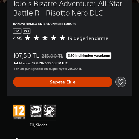
JoJo's Bizarre Adventure: All-Star 
Battle R - Risotto Nero DLC
BANDAI NAMCO ENTERTAINMENT EUROPE
PS4
PS5
4.95
19 değerlendirme
1
9
p
107,50 TL
u
215,00 TL
%50 indirimden yararlanın
Orijinal fiyat olan 215,00 TL üzerinden indirim 
a
Teklif sonu: 12.8.2026 10:59 PM UTC
n
Son 30 gün içindeki en düşük fiyat: 215,00 TL
l
a
Sepete Ekle
m
a
d
a
o
r
t
a
Dil, Şiddet
l
a
m