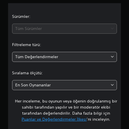
m
a
Sürümler:
d
Tüm Sürümler
a
Filtreleme türü:
o
Tüm Değerlendirmeler
r
t
Sıralama ölçütü:
a
En Son Oynananlar
l
Her inceleme, bu oyunun veya öğenin doğrulanmış bir
a
sahibi tarafından yapılır ve bir moderatör ekibi
m
tarafından değerlendirilir. Daha fazla bilgi için
Puanlar ve Değerlendirmeler İlkesi
’ni inceleyin.
a