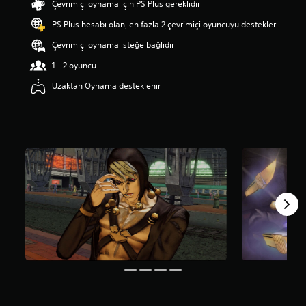
Çevrimiçi oynama için PS Plus gereklidir
a
PS Plus hesabı olan, en fazla 2 çevrimiçi oyuncuyu destekler
p
u
Çevrimiçi oynama isteğe bağlıdır
a
n
1 - 2 oyuncu
l
Uzaktan Oynama desteklenir
a
m
a
5
y
ı
l
d
ı
z
ü
z
e
r
i
n
d
e