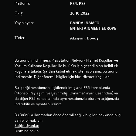
Platform:
PS4, PS5
Çıkış:
26.10.2022
Yayınlayan:
BANDAI NAMCO
ENTERTAINMENT EUROPE
Türler:
Aksiyon, Dövüş
Bu ürünün indirilmesi, PlayStation Network Hizmet Koşulları ve 
Yazılım Kullanım Koşulları ile bu ürün için geçerli olan belirli ek 
koşullara tabidir. Şartları kabul etmek istemiyorsanız bu ürünü 
indirmeyin. Diğer önemli bilgiler için bkz. Hizmet Koşulları.
Bu içeriği hesabınızla ilişkilendirilmiş ana PS5 konsolunda 
(“Konsol Paylaşımı ve Çevrimdışı Oynama” ayarı üzerinden) ya 
da diğer PS5 konsollarında aynı hesabınızla oturum açtığınızda 
indirebilir ve oynatabilirsiniz.
Bu ürünü kullanmadan önce önemli sağlık bilgileri hakkında bilgi 
sahibi olmak için 
Sağlık Uyarıları
 kısmına bakın.