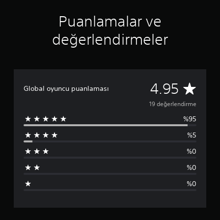
n
4
Puanlamalar ve
.
9
değerlendirmeler
5
y
ı
l
d
ı
1
4.95
Global oyuncu puanlaması
z
9
19 değerlendirme
%95
p
%5
u
%0
a
%0
n
%0
l
a