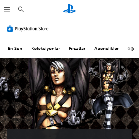
A
r
a
m
a
En Son
Koleksiyonlar
Fırsatlar
Abonelikler
Göz A