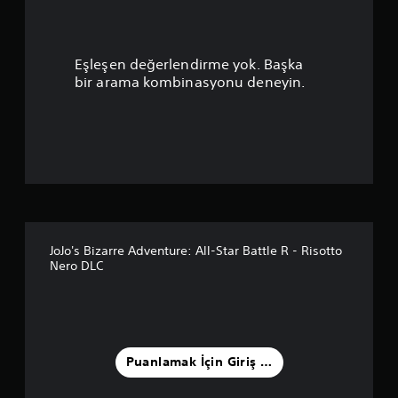
p
u
Eşleşen değerlendirme yok. Başka
a
bir arama kombinasyonu deneyin.
n
l
a
m
a
JoJo's Bizarre Adventure: All-Star Battle R - Risotto
Nero DLC
5
y
ı
Puanlamak İçin Giriş Yapın
l