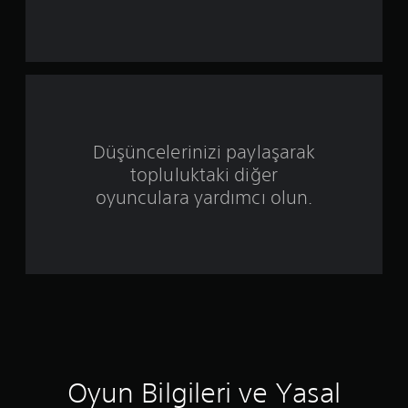
d
ı
z
ü
z
Düşüncelerinizi paylaşarak
topluluktaki diğer
e
oyunculara yardımcı olun.
r
i
n
d
e
n
Oyun Bilgileri ve Yasal