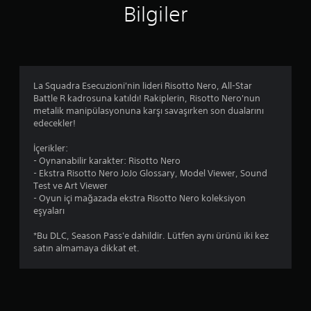
4
Bilgiler
.
9
5
La Squadra Esecuzioni'nin lideri Risotto Nero, All-Star
Battle R kadrosuna katıldı! Rakiplerin, Risotto Nero'nun
y
metalik manipülasyonuna karşı savaşırken son dualarını
edecekler!
ı
İçerikler:
l
- Oynanabilir karakter: Risotto Nero
- Ekstra Risotto Nero JoJo Glossary, Model Viewer, Sound
d
Test ve Art Viewer
- Oyun içi mağazada ekstra Risotto Nero koleksiyon
ı
eşyaları
z
*Bu DLC, Season Pass'e dahildir. Lütfen aynı ürünü iki kez
satın almamaya dikkat et.