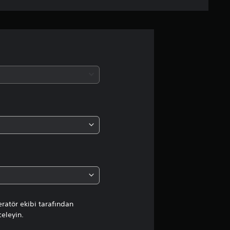
a
m
a
d
a
o
r
t
a
l
ratör ekibi tarafından
celeyin.