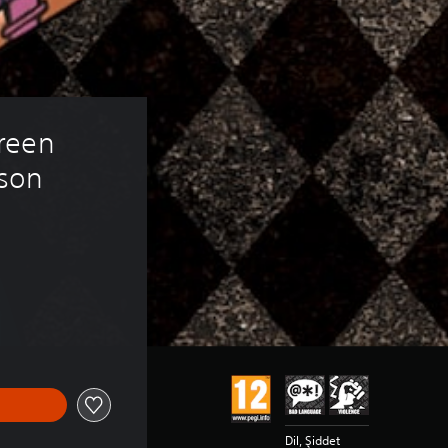
reen 
ison 
Dil, Şiddet