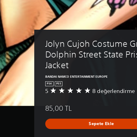
Jolyn Cujoh Costume G
Dolphin Street State Pr
Jacket
BANDAI NAMCO ENTERTAINMENT EUROPE
PS4
PS5
5
8 değerlendirme
8
p
u
85,00 TL
a
n
l
Sepete Ekle
a
m