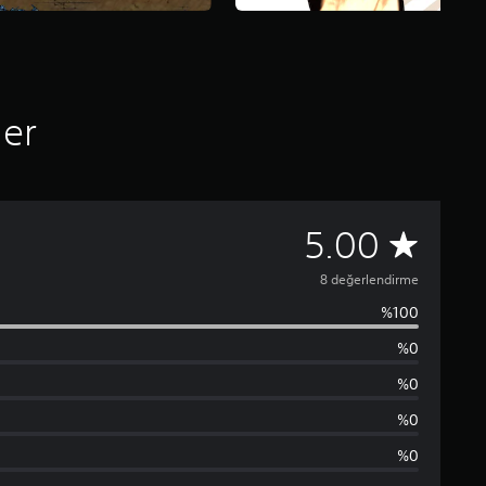
ler
8
5.00
p
8 değerlendirme
%100
u
%0
a
%0
n
%0
%0
l