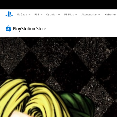
Mağaza
PS5
Oyunlar
PS Plus
Aksesuarlar
Haberler