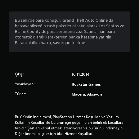
.
6
Bu şehirde para konuşur. Grand Theft Auto Online'da
6
harcayabileceğin cash paketlerini satın alarak Los Santos ve
Blaine County'de para sorununu çöz. Satın alınan para
y
otomatik olarak karakterinin banka hesabına yatırılır.
Paranı akıllıca harca, savurganlık etme.
ı
l
d
Çıkış:
16.11.2014
ı
Yayınlayan:
Rockstar Games
z
Türler:
Macera, Aksiyon
Bu ürünün indirilmesi, PlayStation Hizmet Koşulları ve Yazılım 
Kullanım Koşulları ile bu ürün için geçerli olan belirli ek koşullara 
tabidir. Şartları kabul etmek istemiyorsanız bu ürünü indirmeyin. 
Diğer önemli bilgiler için bkz. Hizmet Koşulları.