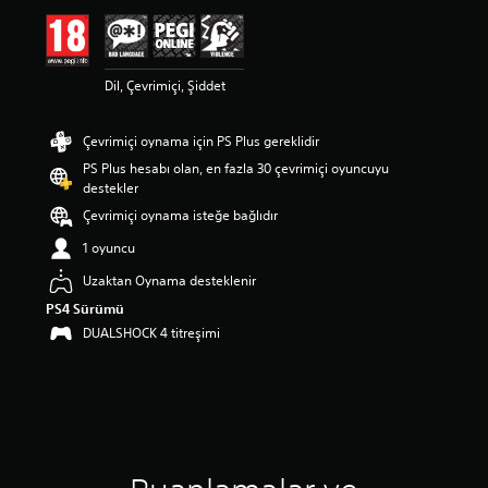
d
a
o
r
Dil, Çevrimiçi, Şiddet
t
a
l
Çevrimiçi oynama için PS Plus gereklidir
a
m
PS Plus hesabı olan, en fazla 30 çevrimiçi oyuncuyu
a
destekler
p
Çevrimiçi oynama isteğe bağlıdır
u
a
1 oyuncu
n
Uzaktan Oynama desteklenir
l
a
PS4 Sürümü
m
DUALSHOCK 4 titreşimi
a
5
y
ı
l
d
ı
z