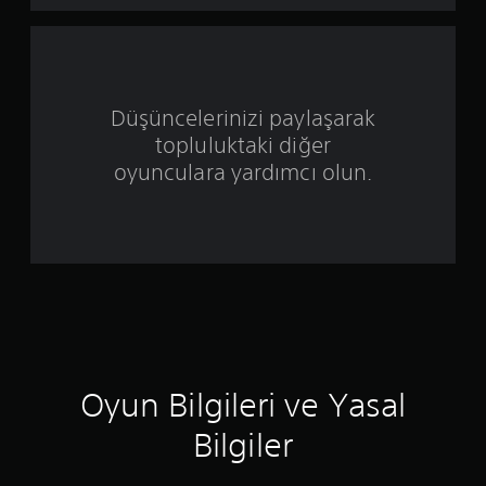
ı
z
ü
Düşüncelerinizi paylaşarak
z
topluluktaki diğer
e
oyunculara yardımcı olun.
r
i
n
d
e
Oyun Bilgileri ve Yasal
n
Bilgiler
3