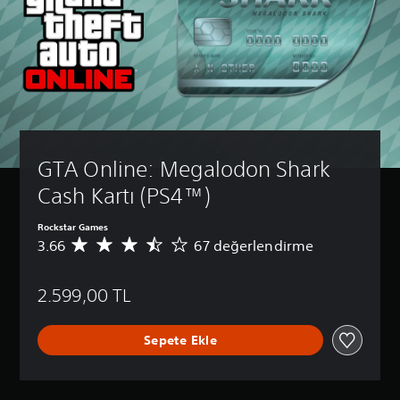
GTA Online: Megalodon Shark 
Cash Kartı (PS4™)
Rockstar Games
3.66
67 değerlendirme
6
7
p
2.599,00 TL
u
a
n
Sepete Ekle
l
a
m
a