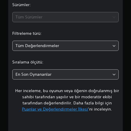
a
Sürümler:
d
Tüm Sürümler
a
Filtreleme türü:
o
Tüm Değerlendirmeler
r
t
Sıralama ölçütü:
a
En Son Oynananlar
l
Her inceleme, bu oyunun veya öğenin doğrulanmış bir
a
sahibi tarafından yapılır ve bir moderatör ekibi
m
tarafından değerlendirilir. Daha fazla bilgi için
Puanlar ve Değerlendirmeler İlkesi
’ni inceleyin.
a
p