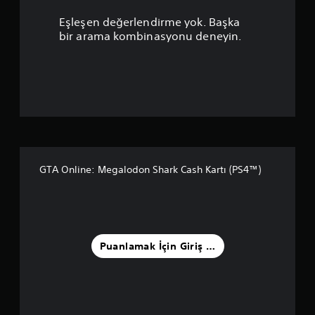
u
Eşleşen değerlendirme yok. Başka
a
bir arama kombinasyonu deneyin.
n
l
a
m
a
GTA Online: Megalodon Shark Cash Kartı (PS4™)
5
y
ı
Puanlamak İçin Giriş Yapın
l
d