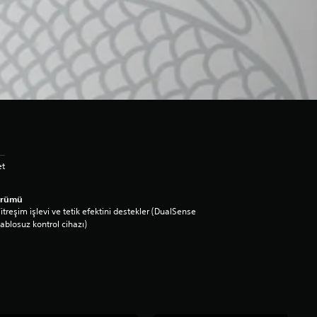
et
ürümü
itreşim işlevi ve tetik efektini destekler (DualSense
ablosuz kontrol cihazı)