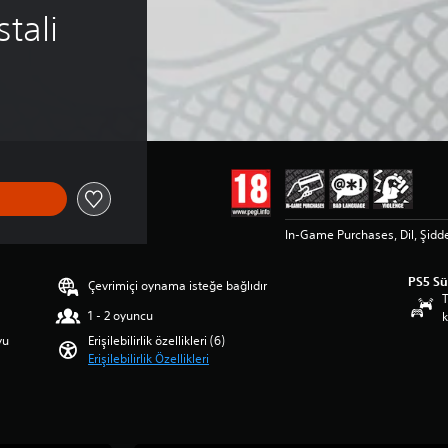
tali
In-Game Purchases, Dil, Şidd
PS5 S
Çevrimiçi oynama isteğe bağlıdır
T
1 - 2 oyuncu
k
yu
Erişilebilirlik özellikleri (6)
Erişilebilirlik Özellikleri