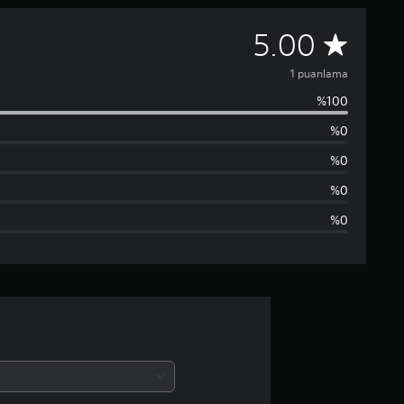
1
5.00
p
1 puanlama
%100
u
%0
a
%0
n
%0
%0
l
a
m
a
d