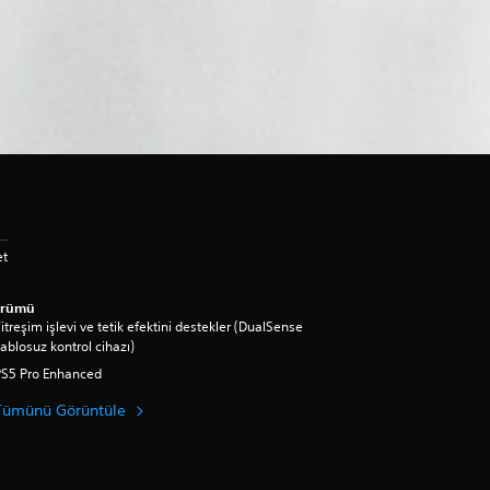
et
ürümü
itreşim işlevi ve tetik efektini destekler (DualSense
ablosuz kontrol cihazı)
PS5 Pro Enhanced
Tümünü Görüntüle