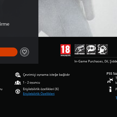
irme
In-Game Purchases, Dil, Şidd
PS5 S
Çevrimiçi oynama isteğe bağlıdır
T
1 - 2 oyuncu
k
yu
Erişilebilirlik özellikleri (6)
Erişilebilirlik Özellikleri