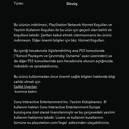
Türler:
Dövüş
Bu ürünün indirilmesi, PlayStation Network Hizmet Koşulları ve 
Yazılım Kullanım Koşulları ile bu ürün için geçerli olan belirli ek 
koşullara tabidir. Şartları kabul etmek istemiyorsanız bu ürünü 
indirmeyin. Diğer önemli bilgiler için bkz. Hizmet Koşulları.
Bu içeriği hesabınızla ilişkilendirilmiş ana PS5 konsolunda 
(“Konsol Paylaşımı ve Çevrimdışı Oynama” ayarı üzerinden) ya 
da diğer PS5 konsollarında aynı hesabınızla oturum açtığınızda 
indirebilir ve oynatabilirsiniz.
Bu ürünü kullanmadan önce önemli sağlık bilgileri hakkında bilgi 
sahibi olmak için 
Sağlık Uyarıları
 kısmına bakın.
Sony Interactive Entertainment Inc. Yazılım Kütüphanesi  © 
kullanım hakları Sony Interactive Entertainment Europe 
kuruluşuna özel olarak lisanslanmıştır ve bu çerçevedeki yazılım 
kullanım haklarına tabidir. Lisans ve kullanım kurallarının 
tümüne eu.playstation.com/legal  adresinden ulaşabilirsiniz.