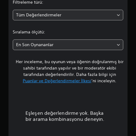
Filtreleme türü:
n
i
o
i
l
Tüm Değerlendirmeler
z
i
r
d
r
e
s
t
Sıralama ölçütü:
n
i
t
n
a
a
i
En Son Oynananlar
m
z
l
a
,
m
b
Her inceleme, bu oyunun veya öğenin doğrulanmış bir
a
e
u
sahibi tarafından yapılır ve bir moderatör ekibi
n
n
m
tarafından değerlendirilir. Daha fazla bilgi için
d
u
Puanlar ve Değerlendirmeler İlkesi
’ni inceleyin.
u
n
a
y
y
u
a
p
l
n
a
ı
u
b
s
Eşleşen değerlendirme yok. Başka
i
ı
a
bir arama kombinasyonu deneyin.
l
r
m
a
n
e
b