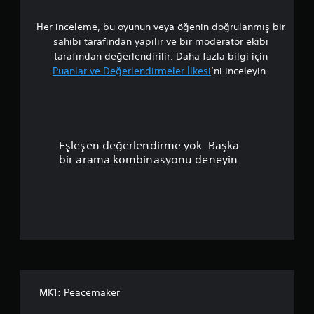
a
s
i
i
r
i
k
Her inceleme, bu oyunun veya öğenin doğrulanmış bir
l
ç
a
sahibi tarafından yapılır ve bir moderatör ekibi
i
ç
a
tarafından değerlendirilir. Daha fazla bilgi için
n
y
Puanlar ve Değerlendirmeler İlkesi
’ni inceleyin.
s
e
m
e
n
s
i
a
ç
d
ı
e
p
k
n
Eşleşen değerlendirme yok. Başka
ı
e
u
bir arama kombinasyonu deneyin.
ş
ş
ı
l
a
n
e
ı
ş
n
a
t
y
i
l
a
r
r
m
a
l
e
a
d
m
y
e
MK1: Peacemaker
a
s