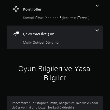
ı
Kontroller
z
Kontrol Cihazı Yeniden Eşleştirme (Temel)
Çevrimiçi İletişim
Metin Sohbet Dökümü
Oyun Bilgileri ve Yasal
Bilgiler
Peacemaker Christopher Smith, barışa tüm kalbiyle o kadar
değer verir ki onu bozan herkesi öldürebilir.