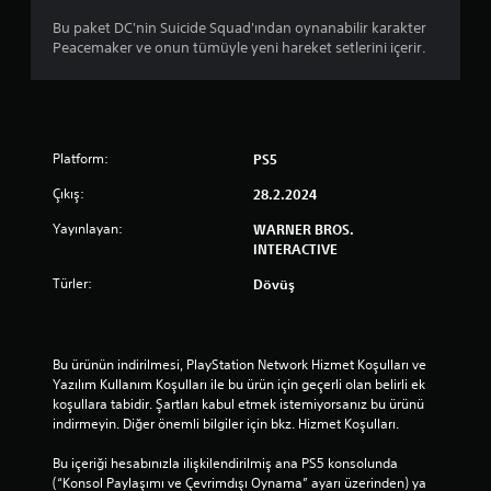
Bu paket DC'nin Suicide Squad'ından oynanabilir karakter
Peacemaker ve onun tümüyle yeni hareket setlerini içerir.
Platform:
PS5
Çıkış:
28.2.2024
Yayınlayan:
WARNER BROS.
INTERACTIVE
Türler:
Dövüş
Bu ürünün indirilmesi, PlayStation Network Hizmet Koşulları ve 
Yazılım Kullanım Koşulları ile bu ürün için geçerli olan belirli ek 
koşullara tabidir. Şartları kabul etmek istemiyorsanız bu ürünü 
indirmeyin. Diğer önemli bilgiler için bkz. Hizmet Koşulları.
Bu içeriği hesabınızla ilişkilendirilmiş ana PS5 konsolunda 
(“Konsol Paylaşımı ve Çevrimdışı Oynama” ayarı üzerinden) ya 