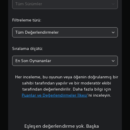
a
Tüm Sürümler
n
i
i
l
d
z
i
Filtreleme türü:
d
r
a
e
s
n
i
Tüm Değerlendirmeler
o
t
n
a
i
r
m
z
Sıralama ölçütü:
a
,
t
m
b
En Son Oynananlar
e
u
a
n
n
d
u
Her inceleme, bu oyunun veya öğenin doğrulanmış bir
l
u
n
sahibi tarafından yapılır ve bir moderatör ekibi
y
y
a
u
a
tarafından değerlendirilir. Daha fazla bilgi için
l
n
Puanlar ve Değerlendirmeler İlkesi
’ni inceleyin.
m
a
ı
b
s
a
i
ı
l
r
m
a
p
e
b
Eşleşen değerlendirme yok. Başka