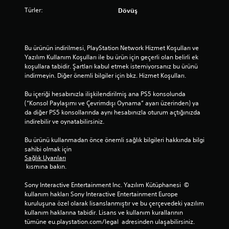
Türler:
Dövüş
Bu ürünün indirilmesi, PlayStation Network Hizmet Koşulları ve 
Yazılım Kullanım Koşulları ile bu ürün için geçerli olan belirli ek 
koşullara tabidir. Şartları kabul etmek istemiyorsanız bu ürünü 
indirmeyin. Diğer önemli bilgiler için bkz. Hizmet Koşulları.
Bu içeriği hesabınızla ilişkilendirilmiş ana PS5 konsolunda 
(“Konsol Paylaşımı ve Çevrimdışı Oynama” ayarı üzerinden) ya 
da diğer PS5 konsollarında aynı hesabınızla oturum açtığınızda 
indirebilir ve oynatabilirsiniz.
Bu ürünü kullanmadan önce önemli sağlık bilgileri hakkında bilgi 
sahibi olmak için 
Sağlık Uyarıları
 kısmına bakın.
Sony Interactive Entertainment Inc. Yazılım Kütüphanesi  © 
kullanım hakları Sony Interactive Entertainment Europe 
kuruluşuna özel olarak lisanslanmıştır ve bu çerçevedeki yazılım 
kullanım haklarına tabidir. Lisans ve kullanım kurallarının 
tümüne eu.playstation.com/legal  adresinden ulaşabilirsiniz.