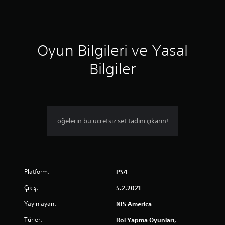
i
n
d
Oyun Bilgileri ve Yasal
e
Bilgiler
n
4
.
öğelerin bu ücretsiz set tadını çıkarın!
3
1
y
Platform:
PS4
ı
Çıkış:
5.2.2021
l
Yayınlayan:
NIS America
d
Türler:
Rol Yapma Oyunları,