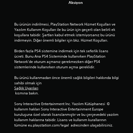
Aksiyon
ı
z
Bu ürünün indirilmesi, PlayStation Network Hizmet Koşulları ve 
Yazılım Kullanım Koşulları ile bu ürün için geçerli olan belirli ek 
koşullara tabidir. Şartları kabul etmek istemiyorsanız bu ürünü 
indirmeyin. Diğer önemli bilgiler için bkz. Hizmet Koşulları.
Birden fazla PS4 sistemine indirmek için tek seferlik lisans 
ücreti. Bunu Ana PS4 Sisteminde kullanırken PlayStation 
Network'de oturum açmanız gerekmezken diğer PS4 
sistemlerinde kullanırken oturum açma gereklidir.
Bu ürünü kullanmadan önce önemli sağlık bilgileri hakkında bilgi 
sahibi olmak için 
Sağlık Uyarıları
 kısmına bakın.
Sony Interactive Entertainment Inc. Yazılım Kütüphanesi  © 
kullanım hakları Sony Interactive Entertainment Europe 
kuruluşuna özel olarak lisanslanmıştır ve bu çerçevedeki yazılım 
kullanım haklarına tabidir. Lisans ve kullanım kurallarının 
tümüne eu.playstation.com/legal  adresinden ulaşabilirsiniz.