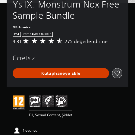
Ys IX: Monstrum Nox Free 
Sample Bundle
NIS America
PS4
FREE SAMPLE BUNDLE
4.31
275 değerlendirme
2
7
5
Ücretsiz
p
u
a
Kütüphaneye Ekle
n
l
a
m
a
d
a
o
Dil, Sexual Content, Şiddet
r
t
a
1 oyuncu
l