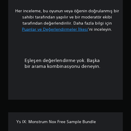
a
Her inceleme, bu oyunun veya öğenin doğrulanmış bir
l
sahibi tarafından yapılır ve bir moderatör ekibi
a
tarafından değerlendirilir. Daha fazla bilgi için
Puanlar ve Değerlendirmeler İlkesi
’ni inceleyin.
m
a
p
Eşleşen değerlendirme yok. Başka
u
bir arama kombinasyonu deneyin.
a
n
l
a
m
Ys IX: Monstrum Nox Free Sample Bundle