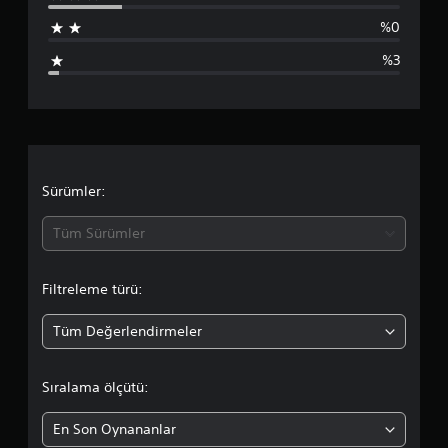
u
e
%0
n
a
4
%3
.
n
3
1
l
y
ı
a
l
d
m
Sürümler:
ı
z
a
Tüm Sürümler
d
Filtreleme türü:
a
Tüm Değerlendirmeler
o
r
Sıralama ölçütü:
t
En Son Oynananlar