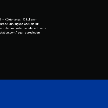
n
5
ılım Kütüphanesi  © kullanım 
Europe kuruluşuna özel olarak 
y
 kullanım haklarına tabidir. Lisans 
station.com/legal  adresinden 
ı
l
d
ı
z