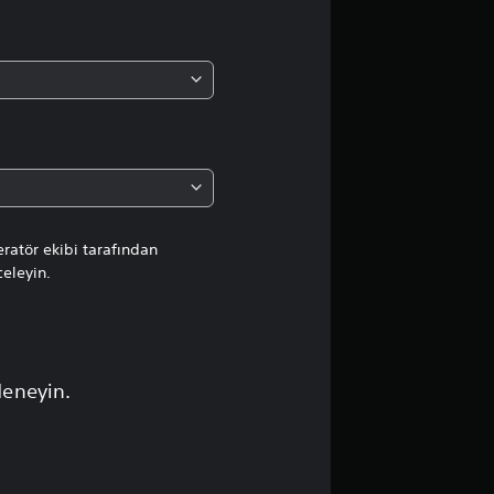
a
o
r
t
a
l
ratör ekibi tarafından
celeyin.
a
m
a
deneyin.
p
u