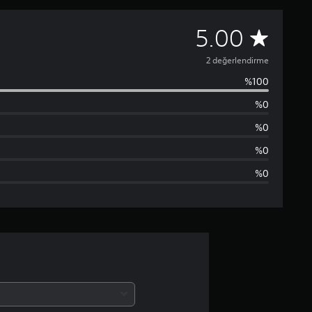
2
5.00
p
2 değerlendirme
%100
u
%0
a
%0
n
%0
%0
l
a
m
a
d