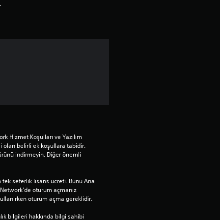
d
r
ı
z
ü
z
e
r
rk Hizmet Koşulları ve Yazılım 
i
 olan belirli ek koşullara tabidir. 
ürünü indirmeyin. Diğer önemli 
n
tek seferlik lisans ücreti. Bunu Ana 
d
n Network'de oturum açmanız 
llanırken oturum açma gereklidir.
e
bilgileri hakkında bilgi sahibi 