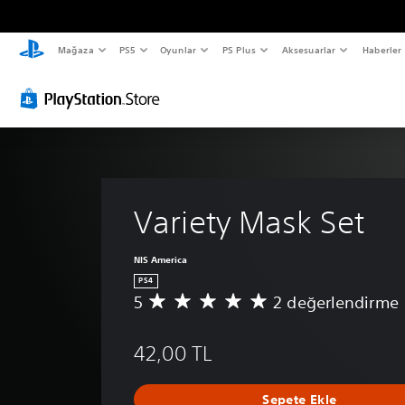
Mağaza
PS5
Oyunlar
PS Plus
Aksesuarlar
Haberler
Variety Mask Set
NIS America
PS4
5
2 değerlendirme
2
p
u
42,00 TL
a
n
l
Sepete Ekle