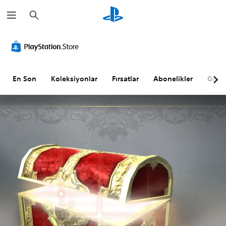
A
r
a
m
a
En Son
Koleksiyonlar
Fırsatlar
Abonelikler
Göz A