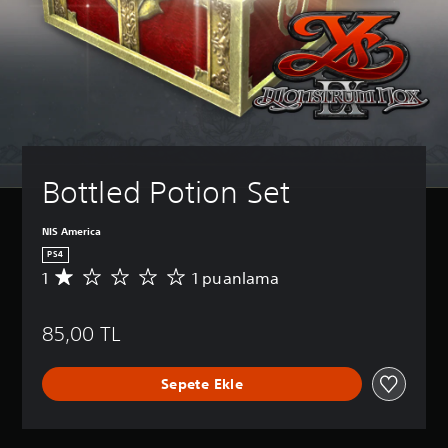
Bottled Potion Set
NIS America
PS4
1
1 puanlama
1
p
u
85,00 TL
a
n
l
Sepete Ekle
a
m
a
d