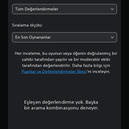
r
Tüm Değerlendirmeler
t
a
Sıralama ölçütü:
l
En Son Oynananlar
a
Her inceleme, bu oyunun veya öğenin doğrulanmış bir
m
sahibi tarafından yapılır ve bir moderatör ekibi
a
tarafından değerlendirilir. Daha fazla bilgi için
Puanlar ve Değerlendirmeler İlkesi
’ni inceleyin.
p
u
a
Eşleşen değerlendirme yok. Başka
n
bir arama kombinasyonu deneyin.
l