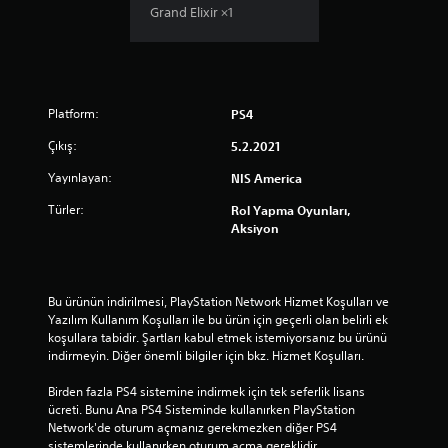
Grand Elixir ×1
z
Platform:
PS4
Çıkış:
5.2.2021
Yayınlayan:
NIS America
Türler:
Rol Yapma Oyunları,
Aksiyon
Bu ürünün indirilmesi, PlayStation Network Hizmet Koşulları ve 
Yazılım Kullanım Koşulları ile bu ürün için geçerli olan belirli ek 
koşullara tabidir. Şartları kabul etmek istemiyorsanız bu ürünü 
indirmeyin. Diğer önemli bilgiler için bkz. Hizmet Koşulları.
Birden fazla PS4 sistemine indirmek için tek seferlik lisans 
ücreti. Bunu Ana PS4 Sisteminde kullanırken PlayStation 
Network'de oturum açmanız gerekmezken diğer PS4 
sistemlerinde kullanırken oturum açma gereklidir.