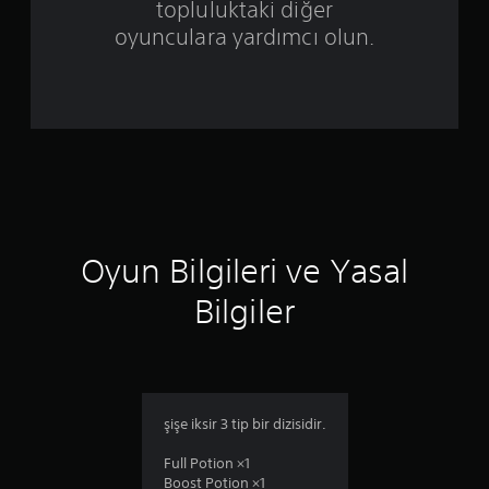
e
topluluktaki diğer
r
oyunculara yardımcı olun.
i
n
d
e
n
Oyun Bilgileri ve Yasal
1
Bilgiler
y
ı
l
şişe iksir 3 tip bir dizisidir.
d
Full Potion ×1
ı
Boost Potion ×1