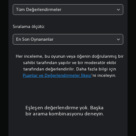
r
Tüm Değerlendirmeler
t
a
Sıralama ölçütü:
l
En Son Oynananlar
a
Her inceleme, bu oyunun veya öğenin doğrulanmış bir
m
sahibi tarafından yapılır ve bir moderatör ekibi
a
tarafından değerlendirilir. Daha fazla bilgi için
Puanlar ve Değerlendirmeler İlkesi
’ni inceleyin.
p
u
a
Eşleşen değerlendirme yok. Başka
n
bir arama kombinasyonu deneyin.
l