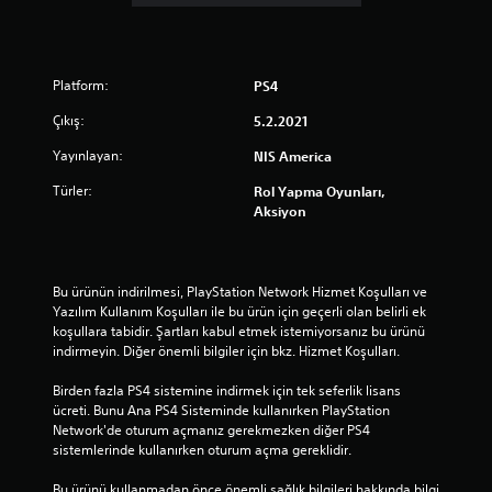
z
Platform:
PS4
Çıkış:
5.2.2021
Yayınlayan:
NIS America
Türler:
Rol Yapma Oyunları,
Aksiyon
Bu ürünün indirilmesi, PlayStation Network Hizmet Koşulları ve 
Yazılım Kullanım Koşulları ile bu ürün için geçerli olan belirli ek 
koşullara tabidir. Şartları kabul etmek istemiyorsanız bu ürünü 
indirmeyin. Diğer önemli bilgiler için bkz. Hizmet Koşulları.
Birden fazla PS4 sistemine indirmek için tek seferlik lisans 
ücreti. Bunu Ana PS4 Sisteminde kullanırken PlayStation 
Network'de oturum açmanız gerekmezken diğer PS4 
sistemlerinde kullanırken oturum açma gereklidir.
Bu ürünü kullanmadan önce önemli sağlık bilgileri hakkında bilgi 