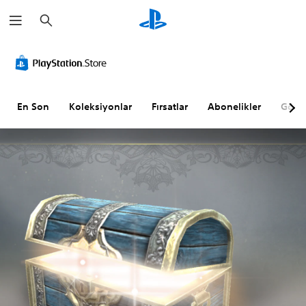
A
r
a
m
a
En Son
Koleksiyonlar
Fırsatlar
Abonelikler
Göz A