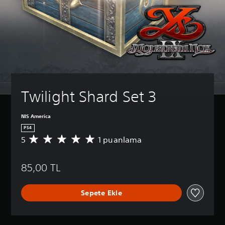
Twilight Shard Set 3
NIS America
PS4
5
1 puanlama
1
p
u
85,00 TL
a
n
l
Sepete Ekle
a
m
a
d