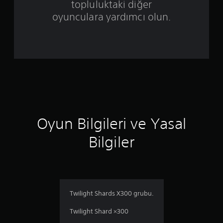
e
topluluktaki diğer
r
oyunculara yardımcı olun.
i
n
d
e
n
Oyun Bilgileri ve Yasal
1
Bilgiler
y
ı
l
Twilight Shards X300 grubu.
d
Twilight Shard ×300
ı