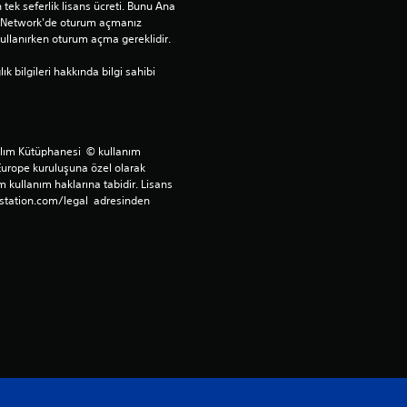
e
tek seferlik lisans ücreti. Bunu Ana 
n Network'de oturum açmanız 
llanırken oturum açma gereklidir.
n
bilgileri hakkında bilgi sahibi 
5
y
ılım Kütüphanesi  © kullanım 
ı
Europe kuruluşuna özel olarak 
 kullanım haklarına tabidir. Lisans 
l
station.com/legal  adresinden 
d
ı
z