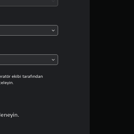
d
a
o
r
t
a
l
ratör ekibi tarafından
celeyin.
a
m
a
deneyin.
p