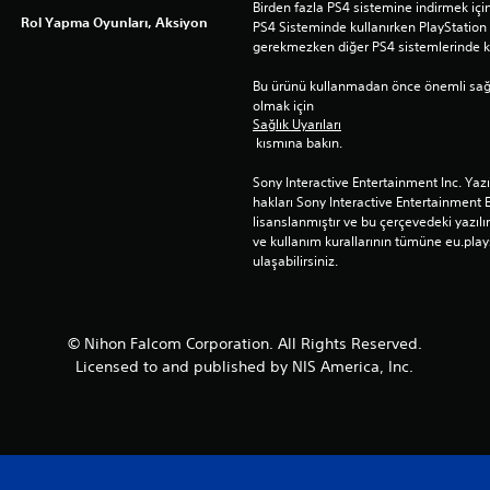
Birden fazla PS4 sistemine indirmek için 
Rol Yapma Oyunları, Aksiyon
PS4 Sisteminde kullanırken PlayStatio
gerekmezken diğer PS4 sistemlerinde ku
Bu ürünü kullanmadan önce önemli sağlık 
olmak için 
Sağlık Uyarıları
 kısmına bakın.
Sony Interactive Entertainment Inc. Yaz
hakları Sony Interactive Entertainment 
lisanslanmıştır ve bu çerçevedeki yazılım
ve kullanım kurallarının tümüne eu.play
ulaşabilirsiniz.
© Nihon Falcom Corporation. All Rights Reserved.
Licensed to and published by NIS America, Inc.