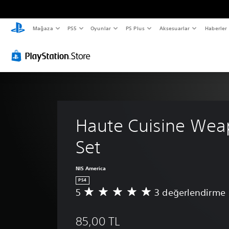
Mağaza
PS5
Oyunlar
PS Plus
Aksesuarlar
Haberler
Haute Cuisine Wea
Set
NIS America
PS4
5
3 değerlendirme
3
p
u
85,00 TL
a