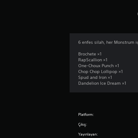
6 enfes silah, her Monstrum i
Brochete ×1
RapScallion ×1
One-Choux Punch ×1
Chop Chop Lollipop ×1
Spud and Iron ×1
Dandelion Ice Dream ×1
Platform:
Çıkış:
Yayınlayan: