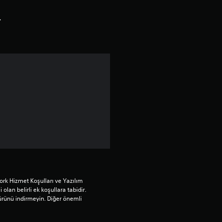
d
r
ı
z
ü
z
e
r
i
rk Hizmet Koşulları ve Yazılım 
n
 olan belirli ek koşullara tabidir. 
ürünü indirmeyin. Diğer önemli 
d