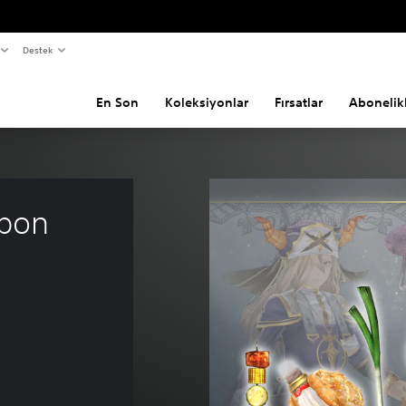
Destek
En Son
Koleksiyonlar
Fırsatlar
Abonelik
pon 