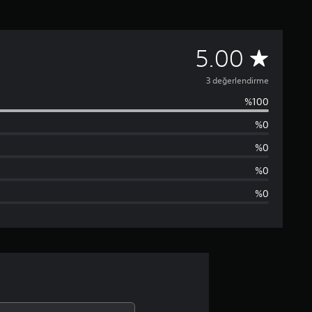
3
5.00
p
3 değerlendirme
%100
u
%0
a
%0
n
%0
%0
l
a
m
a