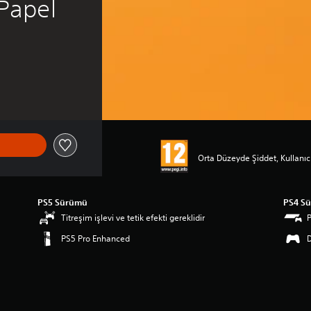
-Papel
Orta Düzeyde Şiddet, Kullanıcı
PS5 Sürümü
PS4 S
Titreşim işlevi ve tetik efekti gereklidir
PS5 Pro Enhanced
D