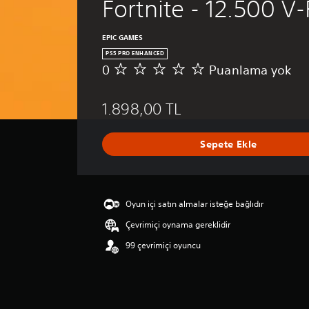
Fortnite - 12.500 V
EPIC GAMES
PS5 PRO ENHANCED
0
Puanlama yok
P
u
a
1.898,00 TL
n
l
a
Sepete Ekle
m
a
y
o
k
Oyun içi satın almalar isteğe bağlıdır
Çevrimiçi oynama gereklidir
99 çevrimiçi oyuncu