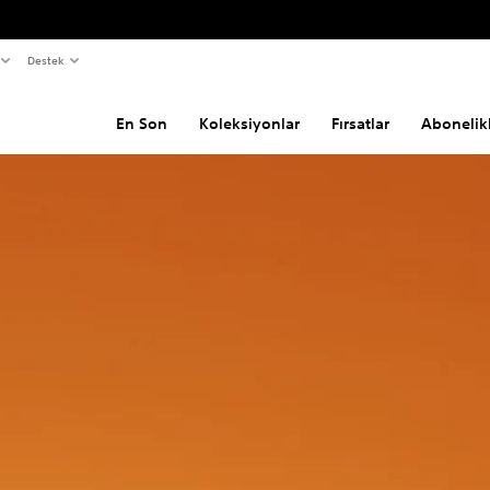
Destek
En Son
Koleksiyonlar
Fırsatlar
Abonelik