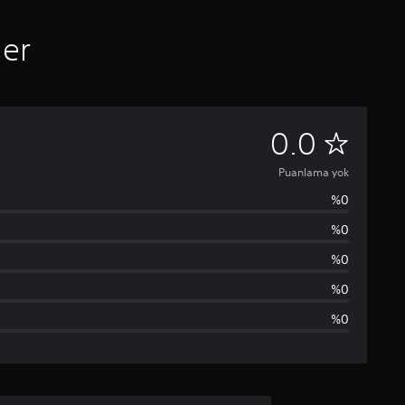
ler
P
0.0
u
Puanlama yok
%0
a
%0
n
%0
l
%0
%0
a
m