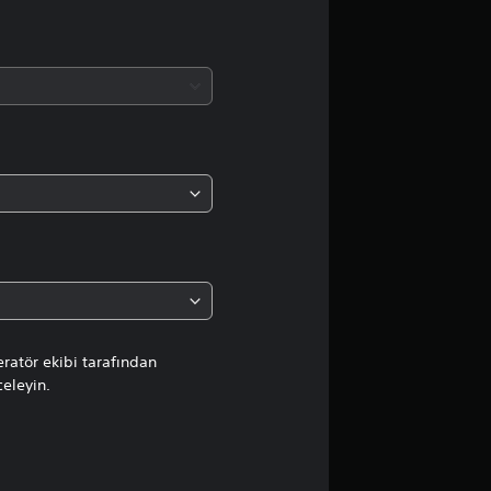
a
y
o
k
ratör ekibi tarafından
celeyin.