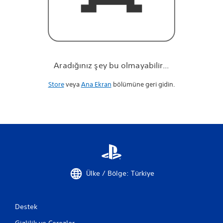
r
.
.
.
Aradığınız şey bu olmayabilir...
Store
veya
Ana Ekran
bölümüne geri gidin.
Ülke / Bölge: Türkiye
Destek
Gizlilik ve Çerezler