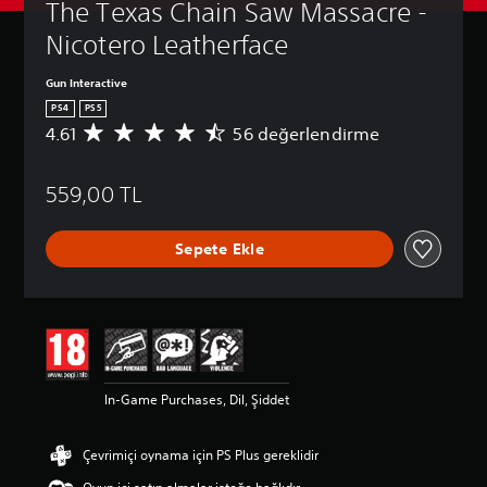
The Texas Chain Saw Massacre - 
Nicotero Leatherface
Gun Interactive
PS4
PS5
4.61
56 değerlendirme
5
6
p
559,00 TL
u
a
n
Sepete Ekle
l
a
m
a
d
a
o
r
In-Game Purchases, Dil, Şiddet
t
a
l
Çevrimiçi oynama için PS Plus gereklidir
a
m