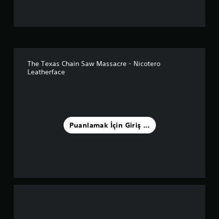
l
a
m
a
The Texas Chain Saw Massacre - Nicotero
Leatherface
5
y
ı
Puanlamak İçin Giriş Yapın
l
d
ı
z
ü