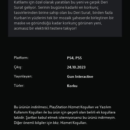
y
Katliamı için özel olarak yaratılan bu yeni ve çarpık Deri
Surat geliyor. Serinin bugüne kadarki en korkunç
ı
tasvirlerinden birine sahip olan bu Deri Surat, birden fazla
Kurban'ın yüzlerini tek bir mozaik şaheserde birleştiren bir
l
maske ve göründüğü kadar korkunç görünen yeni,
acımasız bir elektrikli testere takıyor!
d
ı
z
Platform:
PS4, PS5
Çıkış:
24.10.2023
Yayınlayan:
Gun Interactive
Türler:
Korku
Bu ürünün indirilmesi, PlayStation Hizmet Koşulları ve Yazılım 
Kullanım Koşulları ile bu ürün için geçerli olan belirli ek koşullara 
tabidir. Şartları kabul etmek istemiyorsanız bu ürünü indirmeyin. 
Diğer önemli bilgiler için bkz. Hizmet Koşulları.