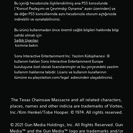
Bu içeriği hesabınızla ilişkilendirilmiş ana PS5 konsolunda 
(“Konsol Paylaşımı ve Çevrimdışı Oynama” ayarı üzerinden) ya 
da diğer PS5 konsollarında aynı hesabınızla oturum açtığınızda 
indirebilir ve oynatabilirsiniz.
Bu ürünü kullanmadan önce önemli sağlık bilgileri hakkında bilgi 
sahibi olmak için 
Sağlık Uyarıları
 kısmına bakın.
Sony Interactive Entertainment Inc. Yazılım Kütüphanesi  © 
kullanım hakları Sony Interactive Entertainment Europe 
kuruluşuna özel olarak lisanslanmıştır ve bu çerçevedeki yazılım 
kullanım haklarına tabidir. Lisans ve kullanım kurallarının 
tümüne eu.playstation.com/legal  adresinden ulaşabilirsiniz.
The Texas Chainsaw Massacre and all related characters,
places, names and other indicia are trademarks of Vortex,
Inc./Kim Henkel/Tobe Hooper. © 1974. All rights reserved.
© 2021 Gun Media Holdings, Inc. All Rights Reserved. Gun
Media™ and the Gun Media™ logo are trademarks and/or