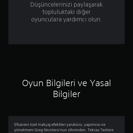
z
Düşüncelerinizi paylaşarak
topluluktaki diğer
e
oyunculara yardımcı olun.
r
i
n
d
e
n
Oyun Bilgileri ve Yasal
4
Bilgiler
.
6
1
Efsanevi özel makyaj efektleri yaratıcısı, yapımcısı ve
yönetmeni Greg Nicotero'nun zihninden, Teksas Testere