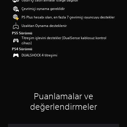
Oyun içi satın almalar isteğe bağlıdır
a
Çevrimiçi oynama gereklidir
p
u
PS Plus hesabı olan, en fazla 7 çevrimiçi oyuncuyu destekler
a
n
Uzaktan Oynama desteklenir
l
PS5 Sürümü
a
Titreşim işlevini destekler (DualSense kablosuz kontrol
m
cihazı)
a
PS4 Sürümü
5
DUALSHOCK 4 titreşimi
y
ı
l
d
ı
z
ü
z
Puanlamalar ve
e
r
değerlendirmeler
i
n
d
e