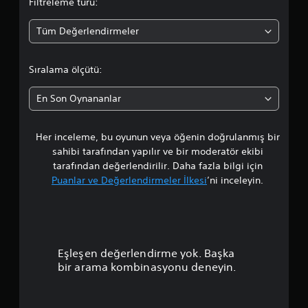
Filtreleme türü:
o
Tüm Değerlendirmeler
r
t
Sıralama ölçütü:
a
En Son Oynananlar
l
Her inceleme, bu oyunun veya öğenin doğrulanmış bir
a
sahibi tarafından yapılır ve bir moderatör ekibi
m
tarafından değerlendirilir. Daha fazla bilgi için
Puanlar ve Değerlendirmeler İlkesi
’ni inceleyin.
a
p
u
Eşleşen değerlendirme yok. Başka
a
bir arama kombinasyonu deneyin.
n