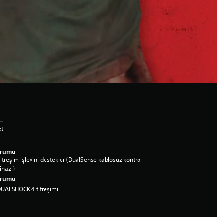
et
ürümü
itreşim işlevini destekler (DualSense kablosuz kontrol
ihazı)
ürümü
UALSHOCK 4 titreşimi