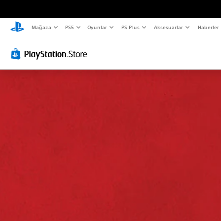
Mağaza
PS5
Oyunlar
PS Plus
Aksesuarlar
Haberler