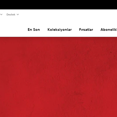
Destek
En Son
Koleksiyonlar
Fırsatlar
Abonelik