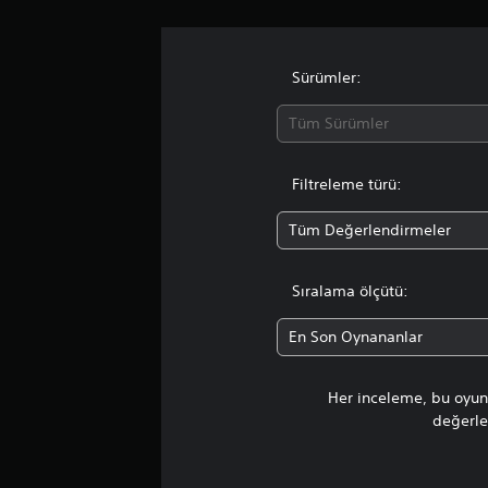
d
e
n
4
Sürümler:
.
3
Tüm Sürümler
y
ı
l
Filtreleme türü:
d
ı
Tüm Değerlendirmeler
z
Sıralama ölçütü:
En Son Oynananlar
Her inceleme, bu oyunu
değerlen