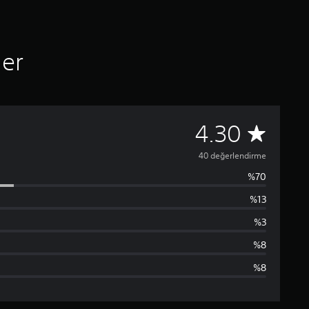
ler
4
4.30
0
40 değerlendirme
%70
p
%13
u
%3
a
%8
%8
n
l