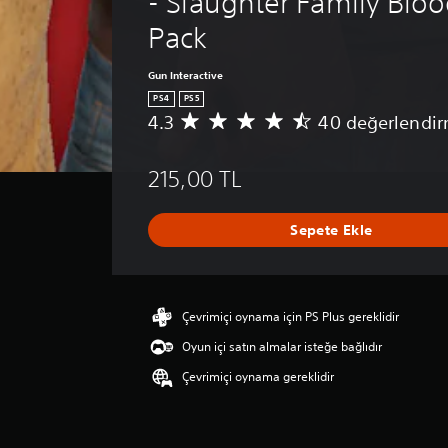
- Slaughter Family Bloo
Pack
Gun Interactive
PS4
PS5
4.3
40 değerlendi
4
0
p
215,00 TL
u
a
n
Sepete Ekle
l
a
m
a
d
Çevrimiçi oynama için PS Plus gereklidir
a
Oyun içi satın almalar isteğe bağlıdır
o
r
Çevrimiçi oynama gereklidir
t
a
l
a