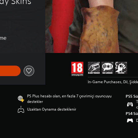
dy Skins 
rme
In-Game Purchases, Dil, Şidd
PS Plus hesabı olan, en fazla 7 çevrimiçi oyuncuyu
PS5 S
destekler
T
c
Uzaktan Oynama desteklenir
PS4 S
D