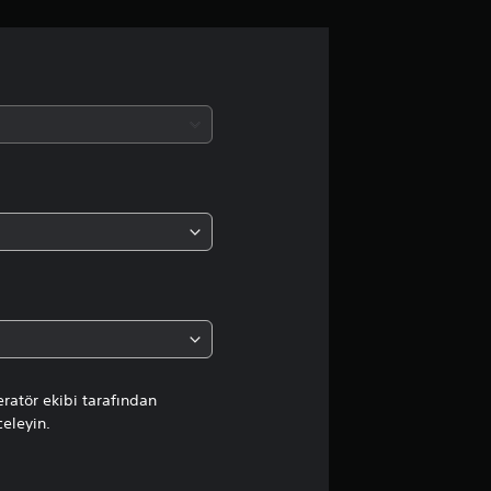
a
m
a
d
a
o
r
t
a
ratör ekibi tarafından
celeyin.
l