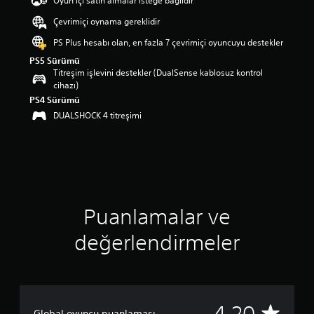
Oyun içi satın almalar isteğe bağlıdır
a
Çevrimiçi oynama gereklidir
p
u
PS Plus hesabı olan, en fazla 7 çevrimiçi oyuncuyu destekler
a
PS5 Sürümü
n
Titreşim işlevini destekler (DualSense kablosuz kontrol
l
cihazı)
a
PS4 Sürümü
m
a
DUALSHOCK 4 titreşimi
5
y
ı
l
d
ı
z
Puanlamalar ve
ü
z
değerlendirmeler
e
r
i
n
d
e
1
4.20
Global oyuncu puanlaması