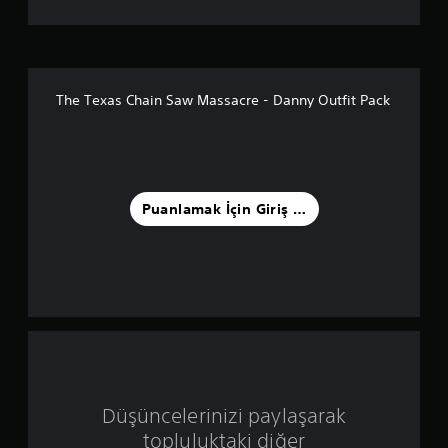
a
m
a
The Texas Chain Saw Massacre - Danny Outfit Pack
5
y
ı
Puanlamak İçin Giriş Yapın
l
d
ı
z
ü
Düşüncelerinizi paylaşarak
z
topluluktaki diğer