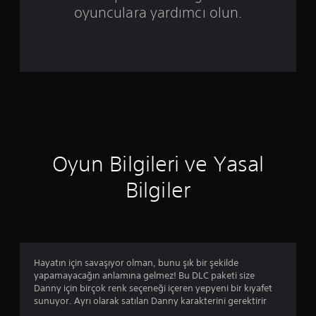
e
oyunculara yardımcı olun.
r
i
n
d
e
Oyun Bilgileri ve Yasal
n
Bilgiler
4
.
2
Hayatın için savaşıyor olman, bunu şık bir şekilde
y
yapamayacağın anlamına gelmez! Bu DLC paketi size
Danny için birçok renk seçeneği içeren yepyeni bir kıyafet
ı
sunuyor. Ayrı olarak satılan Danny karakterini gerektirir