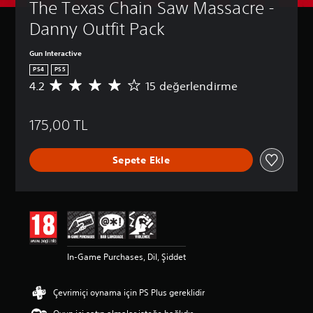
The Texas Chain Saw Massacre - 
Danny Outfit Pack
Gun Interactive
PS4
PS5
4.2
15 değerlendirme
1
5
p
175,00 TL
u
a
n
Sepete Ekle
l
a
m
a
d
a
o
r
In-Game Purchases, Dil, Şiddet
t
a
l
Çevrimiçi oynama için PS Plus gereklidir
a
m