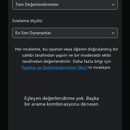
Tüm Değerlendirmeler
r
t
Sıralama ölçütü:
a
En Son Oynananlar
l
Her inceleme, bu oyunun veya öğenin doğrulanmış bir
a
sahibi tarafından yapılır ve bir moderatör ekibi
m
tarafından değerlendirilir. Daha fazla bilgi için
Puanlar ve Değerlendirmeler İlkesi
’ni inceleyin.
a
p
u
Eşleşen değerlendirme yok. Başka
a
bir arama kombinasyonu deneyin.
n
l