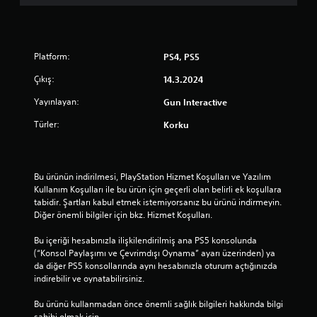
l
d
Platform:
PS4, PS5
ı
Çıkış:
14.3.2024
z
Yayınlayan:
Gun Interactive
Türler:
Korku
Bu ürünün indirilmesi, PlayStation Hizmet Koşulları ve Yazılım 
Kullanım Koşulları ile bu ürün için geçerli olan belirli ek koşullara 
tabidir. Şartları kabul etmek istemiyorsanız bu ürünü indirmeyin. 
Diğer önemli bilgiler için bkz. Hizmet Koşulları.
Bu içeriği hesabınızla ilişkilendirilmiş ana PS5 konsolunda 
(“Konsol Paylaşımı ve Çevrimdışı Oynama” ayarı üzerinden) ya 
da diğer PS5 konsollarında aynı hesabınızla oturum açtığınızda 
indirebilir ve oynatabilirsiniz.
Bu ürünü kullanmadan önce önemli sağlık bilgileri hakkında bilgi 
sahibi olmak için 