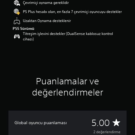
Çevrimiçi oynama gereklidir
p
u
PS Plus hesabı olan, en fazla 7 çevrimiçi oyuncuyu destekler
a
Uzaktan Oynama desteklenir
n
l
PS5 Sürümü
a
Titreşim işlevini destekler (DualSense kablosuz kontrol
m
cihazı)
a
5
y
ı
l
d
ı
Puanlamalar ve
z
ü
değerlendirmeler
z
e
r
i
n
d
2
5.00
Global oyuncu puanlaması
e
n
p
2 değerlendirme