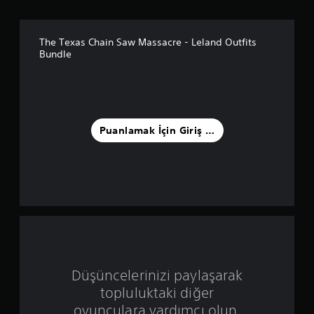
a
5
The Texas Chain Saw Massacre - Leland Outfits
Bundle
y
ı
l
Puanlamak İçin Giriş Yapın
d
ı
z
ü
z
e
Düşüncelerinizi paylaşarak
topluluktaki diğer
r
oyunculara yardımcı olun.