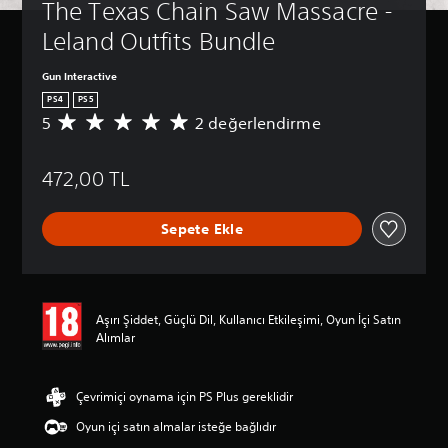
The Texas Chain Saw Massacre - 
Leland Outfits Bundle
Gun Interactive
PS4
PS5
5
2 değerlendirme
2
p
u
472,00 TL
a
n
l
Sepete Ekle
a
m
a
d
a
Aşırı Şiddet, Güçlü Dil, Kullanıcı Etkileşimi, Oyun İçi Satın
o
Alımlar
r
t
a
l
Çevrimiçi oynama için PS Plus gereklidir
a
Oyun içi satın almalar isteğe bağlıdır
m
a