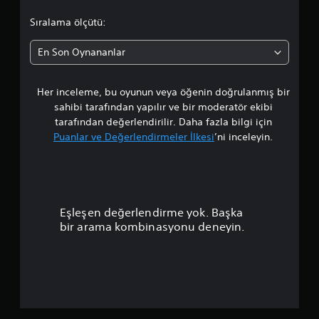
a
Sıralama ölçütü:
l
En Son Oynananlar
a
Her inceleme, bu oyunun veya öğenin doğrulanmış bir
m
sahibi tarafından yapılır ve bir moderatör ekibi
a
tarafından değerlendirilir. Daha fazla bilgi için
Puanlar ve Değerlendirmeler İlkesi
’ni inceleyin.
p
u
a
Eşleşen değerlendirme yok. Başka
n
bir arama kombinasyonu deneyin.
l
a
m