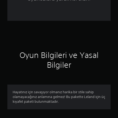
i
n
d
e
n
5
Oyun Bilgileri ve Yasal
y
Bilgiler
ı
l
d
Hayatınız için savaşıyor olmanız harika bir stile sahip
olamayacağınız anlamına gelmez! Bu pakette Leland için üç
ı
kıyafet paketi bulunmaktadır.
z