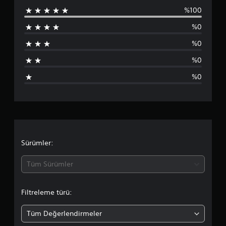
5
%100
y
u
ı
%0
l
a
d
%0
ı
n
z
%0
l
%0
a
m
a
d
Sürümler:
a
Tüm Sürümler
o
Filtreleme türü:
r
Tüm Değerlendirmeler
t