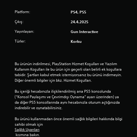
Platform:
PS4, PS5
Çıkış:
24.4.2025
Yayınlayan:
Gun Interactive
Türler:
Korku
Bu ürünün indirilmesi, PlayStation Hizmet Koşulları ve Yazılım 
Kullanım Koşulları ile bu ürün için geçerli olan belirli ek koşullara 
tabidir. Şartları kabul etmek istemiyorsanız bu ürünü indirmeyin. 
Diğer önemli bilgiler için bkz. Hizmet Koşulları.
Bu içeriği hesabınızla ilişkilendirilmiş ana PS5 konsolunda 
(“Konsol Paylaşımı ve Çevrimdışı Oynama” ayarı üzerinden) ya 
da diğer PS5 konsollarında aynı hesabınızla oturum açtığınızda 
indirebilir ve oynatabilirsiniz.
Bu ürünü kullanmadan önce önemli sağlık bilgileri hakkında bilgi 
sahibi olmak için 
Sağlık Uyarıları
 kısmına bakın.