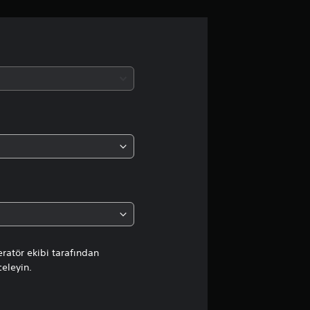
l
a
m
a
d
a
o
r
t
ratör ekibi tarafından
celeyin.
a