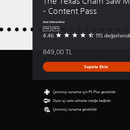
The Texas Chain Saw M
- Content Pass
Gun Interactive
PS4
PS5
4.46
115 değerlend
1
1
5
849,00 TL
p
u
a
Sepete Ekle
n
l
a
m
a
Çevrimiçi oynama için PS Plus gereklidir
d
Oyun içi satın almalar isteğe bağlıdır
a
o
Çevrimiçi oynama gereklidir
r
t
a
l