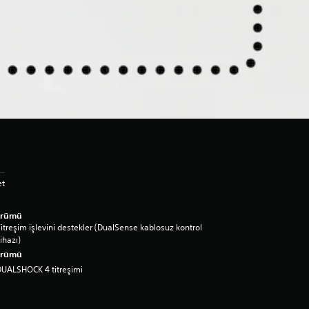
et
ürümü
itreşim işlevini destekler (DualSense kablosuz kontrol
ihazı)
ürümü
UALSHOCK 4 titreşimi