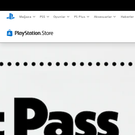
Mağaza
PS5
Oyunlar
PS Plus
Aksesuarlar
Haberler