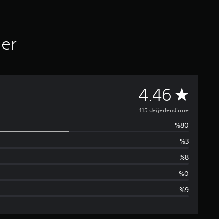
ler
1
4.46
1
115 değerlendirme
%80
5
%3
p
%8
u
%0
%9
a
n