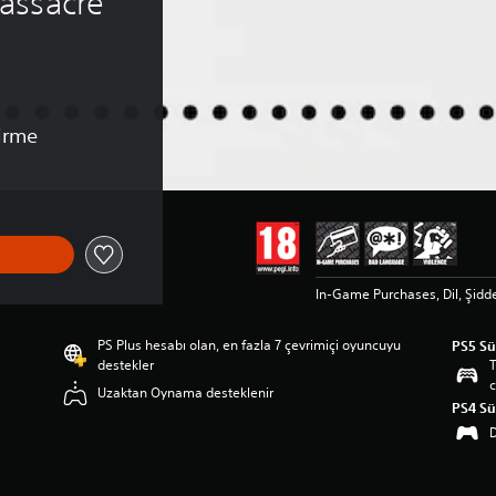
assacre 
irme
In-Game Purchases, Dil, Şidd
PS Plus hesabı olan, en fazla 7 çevrimiçi oyuncuyu
PS5 S
destekler
T
c
Uzaktan Oynama desteklenir
PS4 S
D