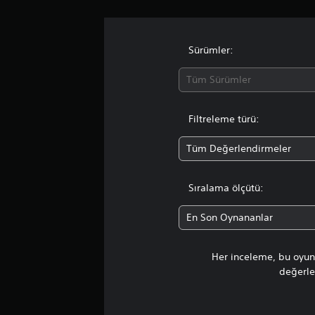
n
d
e
n
Sürümler:
4
.
Tüm Sürümler
4
6
y
Filtreleme türü:
ı
l
Tüm Değerlendirmeler
d
ı
z
Sıralama ölçütü:
En Son Oynananlar
Her inceleme, bu oyunu
değerlen