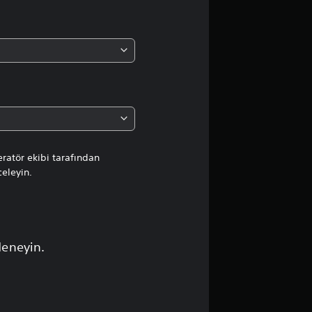
a
o
r
t
a
l
ratör ekibi tarafından
celeyin.
a
m
a
deneyin.
p
u