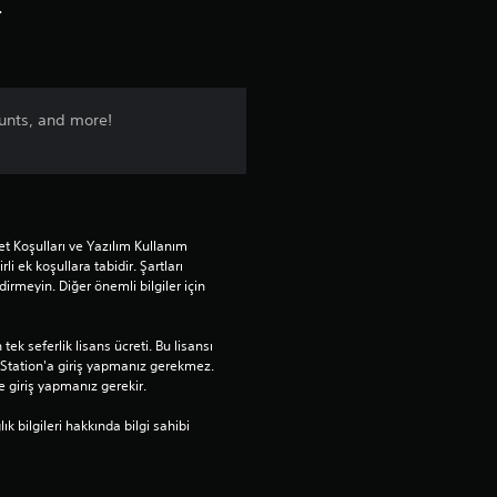
d
r
ı
z
unts, and more!
ü
z
e
t Koşulları ve Yazılım Kullanım 
rli ek koşullara tabidir. Şartları 
r
rmeyin. Diğer önemli bilgiler için 
i
ek seferlik lisans ücreti. Bu lisansı 
Station'a giriş yapmanız gerekmez. 
n
e giriş yapmanız gerekir.
d
bilgileri hakkında bilgi sahibi 
e