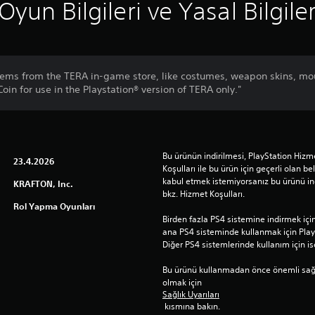
Oyun Bilgileri ve Yasal Bilgile
tems from the TERA in-game store, like costumes, weapon skins, mo
oin for use in the Playstation® version of TERA only."
Bu ürünün indirilmesi, PlayStation Hizme
23.4.2026
Koşulları ile bu ürün için geçerli olan beli
kabul etmek istemiyorsanız bu ürünü indi
KRAFTON, Inc.
bkz. Hizmet Koşulları.
Rol Yapma Oyunları
Birden fazla PS4 sistemine indirmek için t
ana PS4 sisteminde kullanmak için Play
Diğer PS4 sistemlerinde kullanım için is
Bu ürünü kullanmadan önce önemli sağlık 
olmak için 
Sağlık Uyarıları
 kısmına bakın.