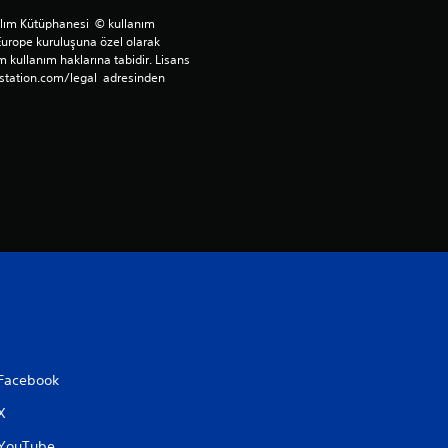
n
ılım Kütüphanesi  © kullanım 
Europe kuruluşuna özel olarak 
5
 kullanım haklarına tabidir. Lisans 
station.com/legal  adresinden 
y
ı
l
d
ı
z
Facebook
X
YouTube