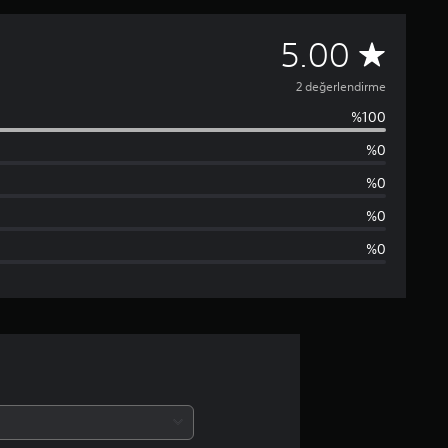
2
5.00
p
2 değerlendirme
%100
u
%0
a
%0
n
%0
%0
l
a
m
a
d