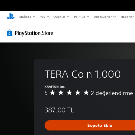
Mağaza
PS5
Oyunlar
PS Plus
Aksesuarlar
Haberler
TERA Coin 1,000
KRAFTON, Inc.
5
2 değerlendirme
2
p
u
387,00 TL
a
n
l
Sepete Ekle
a
m