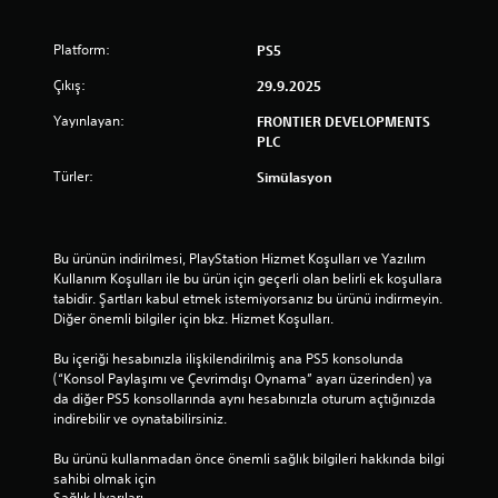
Platform:
PS5
Çıkış:
29.9.2025
Yayınlayan:
FRONTIER DEVELOPMENTS
PLC
Türler:
Simülasyon
Bu ürünün indirilmesi, PlayStation Hizmet Koşulları ve Yazılım 
Kullanım Koşulları ile bu ürün için geçerli olan belirli ek koşullara 
tabidir. Şartları kabul etmek istemiyorsanız bu ürünü indirmeyin. 
Diğer önemli bilgiler için bkz. Hizmet Koşulları.
Bu içeriği hesabınızla ilişkilendirilmiş ana PS5 konsolunda 
(“Konsol Paylaşımı ve Çevrimdışı Oynama” ayarı üzerinden) ya 
da diğer PS5 konsollarında aynı hesabınızla oturum açtığınızda 
indirebilir ve oynatabilirsiniz.
Bu ürünü kullanmadan önce önemli sağlık bilgileri hakkında bilgi 
sahibi olmak için 
Sağlık Uyarıları