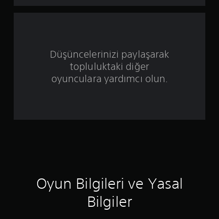
ı
z
ü
Düşüncelerinizi paylaşarak
z
topluluktaki diğer
e
oyunculara yardımcı olun.
r
i
n
d
e
Oyun Bilgileri ve Yasal
n
Bilgiler
4