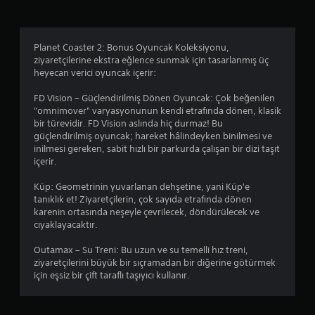
.
7
Planet Coaster 2: Bonus Oyuncak Koleksiyonu,
y
ziyaretçilerine ekstra eğlence sunmak için tasarlanmış üç
heyecan verici oyuncak içerir:
ı
FD Vision – Güçlendirilmiş Dönen Oyuncak: Çok beğenilen
l
"omnimover" varyasyonunun kendi etrafında dönen, klasik
bir türevidir. FD Vision aslında hiç durmaz! Bu
d
güçlendirilmiş oyuncak; hareket hâlindeyken binilmesi ve
inilmesi gereken, sabit hızlı bir parkurda çalışan bir dizi taşıt
ı
içerir.
z
Küp: Geometrinin yuvarlanan dehşetine, yani Küp'e
tanıklık et! Ziyaretçilerin, çok sayıda etrafında dönen
karenin ortasında neşeyle çevrilecek, döndürülecek ve
cıyaklayacaktır.
Outamax – Su Treni: Bu uzun ve su temelli hız treni,
ziyaretçilerini büyük bir sıçramadan bir diğerine götürmek
için eşsiz bir çift taraflı taşıyıcı kullanır.