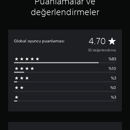
Puanlamalar ve
n
4
değerlendirmeler
.
7
y
ı
l
d
3
4.70
Global oyuncu puanlaması
ı
z
0
30 değerlendirme
%83
p
%10
u
%3
a
%0
n
%3
l
a
m