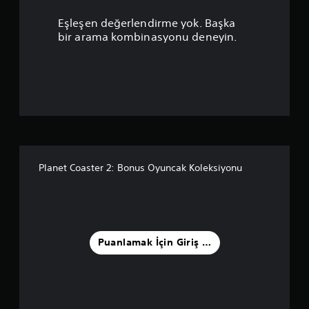
u
Eşleşen değerlendirme yok. Başka
a
bir arama kombinasyonu deneyin.
n
l
a
m
a
Planet Coaster 2: Bonus Oyuncak Koleksiyonu
5
y
ı
Puanlamak İçin Giriş Yapın
l
d