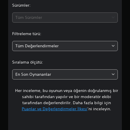
a
Sürümler:
d
Tüm Sürümler
a
Filtreleme türü:
o
Tüm Değerlendirmeler
r
t
Sıralama ölçütü:
a
En Son Oynananlar
l
Her inceleme, bu oyunun veya öğenin doğrulanmış bir
a
sahibi tarafından yapılır ve bir moderatör ekibi
m
tarafından değerlendirilir. Daha fazla bilgi için
Puanlar ve Değerlendirmeler İlkesi
’ni inceleyin.
a
p