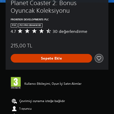
Planet Coaster 2: Bonus 
Oyuncak Koleksiyonu
FRONTIER DEVELOPMENTS PLC
PS5
PS5 PRO ENHANCED
4.7
30 değerlendirme
3
0
p
215,00 TL
u
a
n
Sepete Ekle
l
a
m
a
d
a
Kullanıcı Etkileşimi, Oyun İçi Satın Alımlar
o
r
t
a
Çevrimiçi oynama isteğe bağlıdır
l
1 oyuncu
a
m