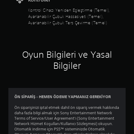
t
e
Kontrol Cihazı Yeniden Eşleştirme (Temel),
ğ
Ayarlanabilir Çubuk Hassasiyeti (Temel),
i
Ayarlanabilir Çubuk Ters Çevirme (Temel)
s
u
n
u
l
m
Oyun Bilgileri ve Yasal
a
k
Bilgiler
t
a
d
ı
r
.
ÖN SİPARİŞ – HEMEN ÖDEME YAPMANIZ GEREKİYOR
A
Ön siparişinizi iptal etmek dahil ön sipariş vermek hakkında
y
daha fazla bilgi almak için Sony Entertainment Network
Terms of Service/User Agreement'ı (Sony Entertainment
a
Network Hizmet Koşulları/Kullanıcı Sözleşmesi) okuyun.
r
Otomatik indirme için PS5™ sisteminizde Otomatik
l