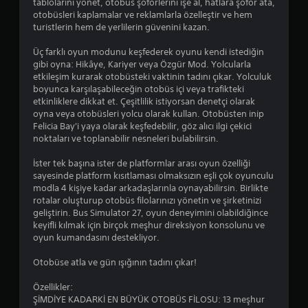
t
tablolarını yönet, otobüs şoförlerini işe al, hatlara şoför ata,
i
otobüsleri kaplamalar ve reklamlarla özelleştir ve hem
turistlerin hem de yerlilerin güvenini kazan.
(
T
Üç farklı oyun modunu keşfederek oyunu kendi istediğin
e
gibi oyna: Hikâye, Kariyer veya Özgür Mod. Yolcularla
m
etkileşim kurarak otobüsteki vaktinin tadını çıkar. Yolculuk
e
boyunca karşılaşabileceğin otobüs içi veya trafikteki
l
etkinliklere dikkat et. Çeşitlilik istiyorsan denetçi olarak
)
oyna veya otobüsleri yolcu olarak kullan. Otobüsten inip
Felicia Bay'i yaya olarak keşfedebilir, göz alıcı ilgi çekici
Ç
noktaları ve toplanabilir nesneleri bulabilirsin.
u
b
İster tek başına ister de platformlar arası oyun özelliği
u
sayesinde platform kısıtlaması olmaksızın eşli çok oyunculu
k
modla 4 kişiye kadar arkadaşlarınla oynayabilirsin. Birlikte
h
rotalar oluşturup otobüs filolarınızı yönetin ve şirketinizi
a
geliştirin. Bus Simulator 27, oyun deneyimini olabildiğince
s
keyifli kılmak için birçok meşhur direksiyon konsolunu ve
s
oyun kumandasını destekliyor.
a
s
Otobüse atla ve gün ışığının tadını çıkar!
i
y
Özellikler:
e
ŞİMDİYE KADARKİ EN BÜYÜK OTOBÜS FİLOSU: 13 meşhur
t