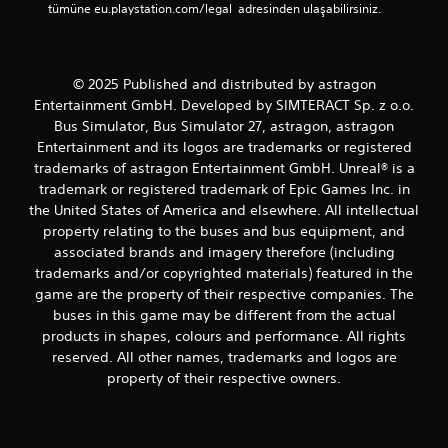
tümüne eu.playstation.com/legal  adresinden ulaşabilirsiniz.
u
k
T
e
© 2025 Published and distributed by astragon
r
Entertainment GmbH. Developed by SIMTERACT Sp. z o.o.
s
Bus Simulator, Bus Simulator 27, astragon, astragon
Ç
Entertainment and its logos are trademarks or registered
e
trademarks of astragon Entertainment GmbH. Unreal® is a
v
trademark or registered trademark of Epic Games Inc. in
i
the United States of America and elsewhere. All intellectual
r
property relating to the buses and bus equipment, and
m
associated brands and imagery therefore (including
e
trademarks and/or copyrighted materials) featured in the
(
game are the property of their respective companies. The
T
buses in this game may be different from the actual
e
products in shapes, colours and performance. All rights
m
reserved. All other names, trademarks and logos are
e
property of their respective owners.
l
)
Ç
u