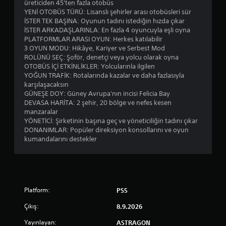
üreticiden 45'ten fazla otobüs
i
YENİ OTOBÜS TÜRÜ: Lisanslı şehirler arası otobüsleri sür
i
İSTER TEK BAŞINA: Oyunun tadını istediğin hızda çıkar
ç
İSTER ARKADAŞLARINLA: En fazla 4 oyuncuyla eşli oyna
i
PLATFORMLAR ARASI OYUN: Herkes katılabilir
n
3 OYUN MODU: Hikâye, Kariyer ve Serbest Mod
b
ROLÜNÜ SEÇ: Şoför, denetçi veya yolcu olarak oyna
a
OTOBÜS İÇİ ETKİNLİKLER: Yolcularınla ilgilen
z
YOĞUN TRAFİK: Rotalarında kazalar ve daha fazlasıyla
ı
karşılaşacaksın
s
GÜNEŞE DOY: Güney Avrupa'nın incisi Felicia Bay
e
DEVASA HARİTA: 2 şehir, 20 bölge ve nefes kesen
ç
manzaralar
e
YÖNETİCİ: Şirketinin başına geç ve yöneticiliğin tadını çıkar
n
DONANIMLAR: Popüler direksiyon konsollarını ve oyun
e
kumandalarını destekler
k
l
e
r
s
u
Platform:
PS5
n
u
Çıkış:
8.9.2026
l
m
Yayınlayan:
ASTRAGON