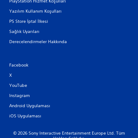
PlayStation Hizmet Koşulları
n
b
Yazılım Kullanım Koşulları
a
z
PS Store İptal İlkesi
ı
Sağlık Uyarıları
s
e
Derecelendirmeler Hakkında
ç
e
n
e
Facebook
k
l
X
e
r
YouTube
s
u
Instagram
n
u
Android Uygulaması
l
m
iOS Uygulaması
u
ş
t
© 2026 Sony Interactive Entertainment Europe Ltd. Tüm
u