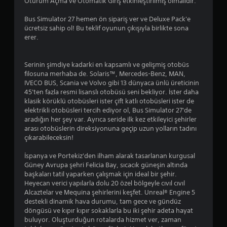
Oturum Açma ve Otomatik Giriş etkinleştirilmiş olmalıdır.
a
n
Bus Simulator 27 hemen ön sipariş ver ve Deluxe Pack'e
a
ücretsiz sahip ol! Bu teklif oyunun çıkışıyla birlikte sona
b
erer.
i
l
Serinin şimdiye kadarki en kapsamlı ve gelişmiş otobüs
i
filosuna merhaba de. Solaris™, Mercedes-Benz, MAN,
r
IVECO BUS, Scania ve Volvo gibi 13 dünyaca ünlü üreticinin
Ç
45'ten fazla resmi lisanslı otobüsü seni bekliyor. İster daha
u
klasik körüklü otobüsleri ister çift katlı otobüsleri ister de
b
elektrikli otobüsleri tercih ediyor ol, Bus Simulator 27'de
u
aradığın her şey var. Ayrıca seride ilk kez etkileyici şehirler
k
arası otobüslerin direksiyonuna geçip uzun yolların tadını
H
çıkarabileceksin!
a
İspanya ve Portekiz'den ilham alarak tasarlanan kurgusal
s
Güney Avrupa şehri Felicia Bay, sıcacık güneşin altında
s
başkaları tatil yaparken çalışmak için ideal bir şehir.
a
Heyecan verici yapılarla dolu 20 özel bölgeyle cıvıl cıvıl
s
Alcaztelar ve Mequina şehirlerini keşfet. Unreal® Engine 5
i
destekli dinamik hava durumu, tam gece ve gündüz
y
döngüsü ve kıpır kıpır sokaklarla bu iki şehir adeta hayat
e
buluyor. Oluşturduğun rotalarda hizmet ver, zaman