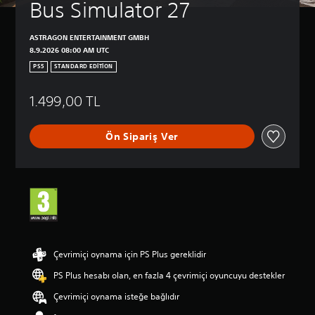
Bus Simulator 27
n
E
d
ş
a
l
ASTRAGON ENTERTAINMENT GMBH
s
e
8.9.2026 08:00 AM UTC
a
ş
d
PS5
STANDARD EDITION
t
e
i
c
1.499,00 TL
r
e
m
a
n
e
Ön Sipariş Ver
a
(
h
T
i
e
k
m
a
e
y
l
e
)
v
e
K
Çevrimiçi oynama için PS Plus gereklidir
a
o
n
n
PS Plus hesabı olan, en fazla 4 çevrimiçi oyuncuyu destekler
a
t
k
Çevrimiçi oynama isteğe bağlıdır
r
a
o