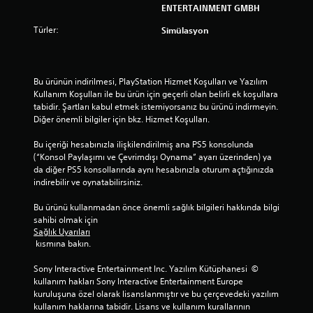
u
ENTERTAINMENT GMBH
ş
Türler:
Simülasyon
t
u
r
.
Bu ürünün indirilmesi, PlayStation Hizmet Koşulları ve Yazılım 
Kullanım Koşulları ile bu ürün için geçerli olan belirli ek koşullara 
A
tabidir. Şartları kabul etmek istemiyorsanız bu ürünü indirmeyin. 
y
Diğer önemli bilgiler için bkz. Hizmet Koşulları.
a
r
Bu içeriği hesabınızla ilişkilendirilmiş ana PS5 konsolunda 
(“Konsol Paylaşımı ve Çevrimdışı Oynama” ayarı üzerinden) ya 
l
da diğer PS5 konsollarında aynı hesabınızla oturum açtığınızda 
a
indirebilir ve oynatabilirsiniz.
n
a
Bu ürünü kullanmadan önce önemli sağlık bilgileri hakkında bilgi 
b
sahibi olmak için 
i
Sağlık Uyarıları
l
 kısmına bakın.
i
Sony Interactive Entertainment Inc. Yazılım Kütüphanesi  © 
r
kullanım hakları Sony Interactive Entertainment Europe 
Ç
kuruluşuna özel olarak lisanslanmıştır ve bu çerçevedeki yazılım 
u
kullanım haklarına tabidir. Lisans ve kullanım kurallarının 
b