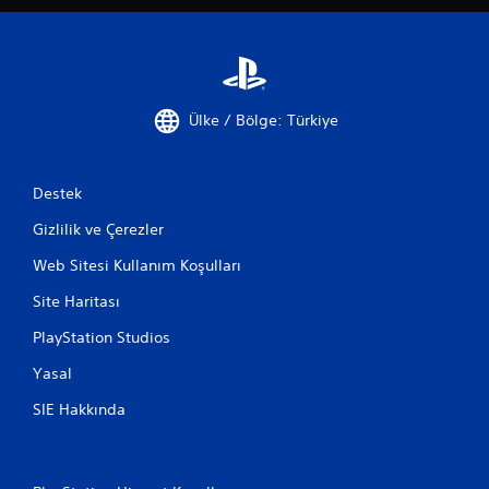
b
u
k
l
a
r
Ülke / Bölge: Türkiye
ı
n
t
e
Destek
r
s
Gizlilik ve Çerezler
ç
Web Sitesi Kullanım Koşulları
e
v
Site Haritası
r
i
PlayStation Studios
l
m
Yasal
e
s
SIE Hakkında
i
i
ç
i