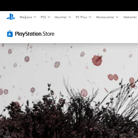
Mağaza
PS5
Oyunlar
PS Plus
Aksesuarlar
Haberler