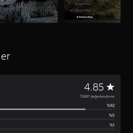
ler
1
4.85
5
15887 değerlendirme
%92
8
%5
8
%1