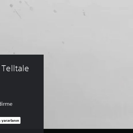
Telltale 
dirme
 yararlanın
L üzerinden indirim uygulanmıştır