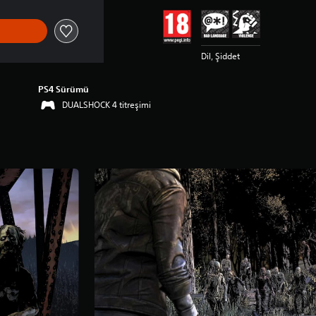
Dil, Şiddet
PS4 Sürümü
DUALSHOCK 4 titreşimi