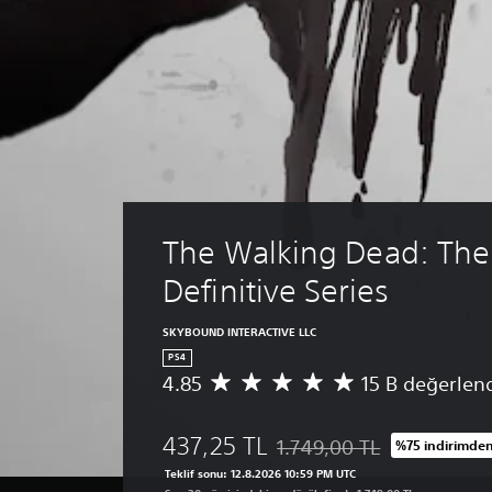
The Walking Dead: The 
Definitive Series
SKYBOUND INTERACTIVE LLC
PS4
4.85
15 B değerlen
1
5
B
437,25 TL
1.749,00 TL
%75 indirimden
p
Orijinal fiyat olan 1.749,00 T
u
Teklif sonu: 12.8.2026 10:59 PM UTC
a