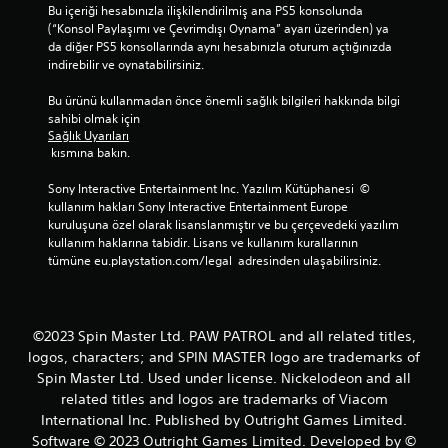
D
Bu içeriği hesabınızla ilişkilendirilmiş ana PS5 konsolunda 
ü
(“Konsol Paylaşımı ve Çevrimdışı Oynama” ayarı üzerinden) ya 
ğ
da diğer PS5 konsollarında aynı hesabınızla oturum açtığınızda 
m
indirebilir ve oynatabilirsiniz.
e
l
Bu ürünü kullanmadan önce önemli sağlık bilgileri hakkında bilgi 
e
sahibi olmak için 
r
Sağlık Uyarıları
e
 kısmına bakın.
h
ı
Sony Interactive Entertainment Inc. Yazılım Kütüphanesi  © 
z
kullanım hakları Sony Interactive Entertainment Europe 
l
kuruluşuna özel olarak lisanslanmıştır ve bu çerçevedeki yazılım 
a
kullanım haklarına tabidir. Lisans ve kullanım kurallarının 
v
tümüne eu.playstation.com/legal  adresinden ulaşabilirsiniz.
e
y
a
b
©2023 Spin Master Ltd. PAW PATROL and all related titles,
e
logos, characters; and SPIN MASTER logo are trademarks of
l
Spin Master Ltd. Used under license. Nickelodeon and all
i
related titles and logos are trademarks of Viacom
r
l
International Inc. Published by Outright Games Limited.
i
Software © 2023 Outright Games Limited. Developed by ©