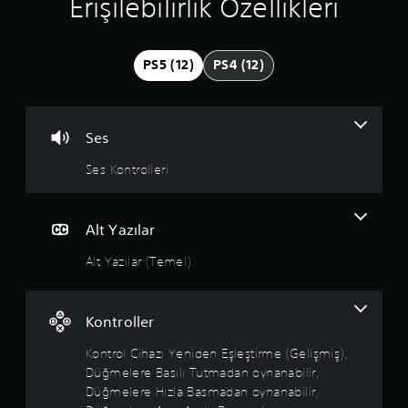
n
Erişilebilirlik Özellikleri
e
a
v
y
3
r
a
i
b
.
PS5 (12)
PS4 (12)
m
i
d
l
8
ı
i
ş
r
1
ı
v
Ses
o
e
y
y
Ses Kontrolleri
m
u
e
ı
n
n
d
ü
Alt Yazılar
l
a
l
)
e
Alt Yazılar (Temel)
.
d
r
d
ı
e
g
Kontroller
z
e
z
Kontrol Cihazı Yeniden Eşleştirme (Gelişmiş),
i
Düğmelere Basılı Tutmadan oynanabilir,
n
Düğmelere Hızla Basmadan oynanabilir,
e