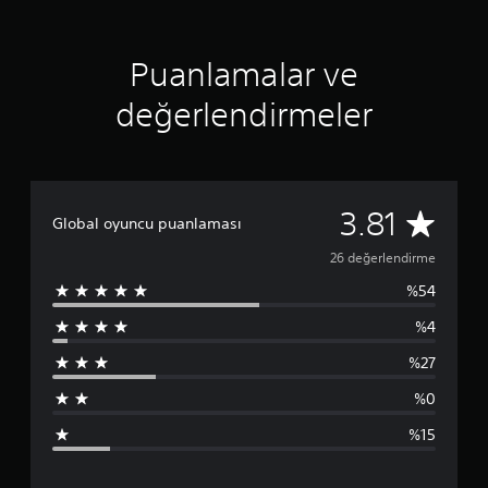
n
l
u
u
3
l
r
.
n
e
.
8
ş
D
Puanlamalar ve
1
t
u
y
i
değerlendirmeler
r
ı
r
a
l
e
k
d
b
l
ı
i
a
z
l
2
3.81
t
i
Global oyuncu puanlaması
m
r
6
26 değerlendirme
s
a
i
O
%54
p
n
y
i
u
%4
u
z
n
.
%27
u
a
i
%0
s
D
n
t
ü
%15
e
ğ
l
d
m
i