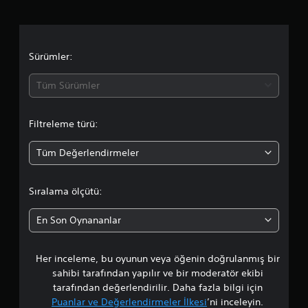
a
e
ğ
l
i
m
e
n
r
i
a
Sürümler:
z
e
z
B
d
a
Tüm Sürümler
a
m
s
a
a
ı
n
Filtreleme türü:
l
o
o
ı
y
Tüm Değerlendirmeler
T
r
u
u
n
t
d
t
Sıralama ölçütü:
e
m
n
a
a
e
En Son Oynananlar
d
y
l
a
i
n
m
Her inceleme, bu oyunun veya öğenin doğrulanmış bir
a
o
i
sahibi tarafından yapılır ve bir moderatör ekibi
y
v
m
tarafından değerlendirilir. Daha fazla bilgi için
n
e
Puanlar ve Değerlendirmeler İlkesi
’ni inceleyin.
y
a