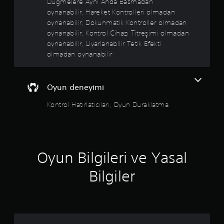
Düğmelere Aynı Anda Basmadan
b
oynanabilir, Hareket Kontrolleri olmadan
i
l
oynanabilir, Dokunmatik Kontroller olmadan
i
oynanabilir, Kontrol Cihazı Titreşimi olmadan
r
oynanabilir, Uyarlanabilir Tetik Efekti
s
olmadan oynanabilir
i
n
i
z
Oyun deneyimi
.
Kontrol Hatırlatıcıları, Oyun Duraklatma
D
ü
ğ
m
Oyun Bilgileri ve Yasal
e
l
Bilgiler
e
r
e
H
ı