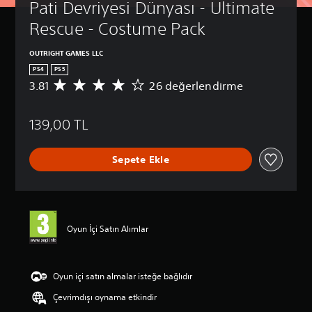
s
Pati Devriyesi Dünyası - Ultimate 
n
E
r
e
d
ş
ı
Rescue - Costume Pack
s
a
l
O
d
s
e
y
ü
OUTRIGHT GAMES LLC
a
ş
u
z
d
PS4
PS5
n
t
e
e
3.81
26 değerlendirme
2
k
y
i
c
6
o
l
r
e
p
n
e
m
a
139,00 TL
u
t
r
n
e
a
r
i
a
(
n
o
n
h
G
Sepete Ekle
l
l
i
i
e
a
l
k
k
m
l
e
ı
a
a
r
i
s
y
d
i
a
ş
e
a
n
b
m
Oyun İçi Satın Alımlar
v
o
i
i
i
e
r
h
l
a
ş
t
e
i
n
)
a
r
Oyun içi satın almalar isteğe bağlıdır
r
a
l
O
z
v
k
Çevrimdışı oynama etkindir
a
y
a
e
a
m