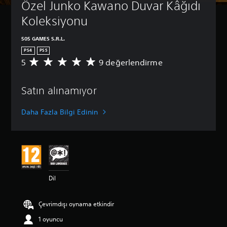
Özel Junko Kawano Duvar Kâğıdı 
Koleksiyonu
505 GAMES S.R.L.
PS4
PS5
5
9 değerlendirme
9
p
u
Satın alınamıyor
a
n
l
Daha Fazla Bilgi Edinin
a
m
a
d
a
o
r
Dil
t
a
l
Çevrimdışı oynama etkindir
a
m
1 oyuncu
a