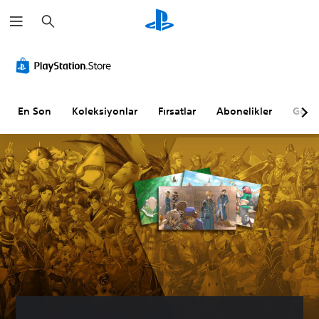
A
r
a
m
a
En Son
Koleksiyonlar
Fırsatlar
Abonelikler
Göz A