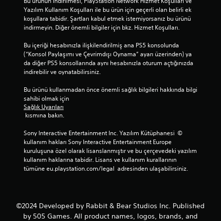
Bu ürünün indirilmesi, PlayStation Network Hizmet Koşulları ve 
Yazılım Kullanım Koşulları ile bu ürün için geçerli olan belirli ek 
koşullara tabidir. Şartları kabul etmek istemiyorsanız bu ürünü 
indirmeyin. Diğer önemli bilgiler için bkz. Hizmet Koşulları.
Bu içeriği hesabınızla ilişkilendirilmiş ana PS5 konsolunda 
(“Konsol Paylaşımı ve Çevrimdışı Oynama” ayarı üzerinden) ya 
da diğer PS5 konsollarında aynı hesabınızla oturum açtığınızda 
indirebilir ve oynatabilirsiniz.
Bu ürünü kullanmadan önce önemli sağlık bilgileri hakkında bilgi 
sahibi olmak için 
Sağlık Uyarıları
 kısmına bakın.
Sony Interactive Entertainment Inc. Yazılım Kütüphanesi  © 
kullanım hakları Sony Interactive Entertainment Europe 
kuruluşuna özel olarak lisanslanmıştır ve bu çerçevedeki yazılım 
kullanım haklarına tabidir. Lisans ve kullanım kurallarının 
tümüne eu.playstation.com/legal  adresinden ulaşabilirsiniz.
©2024 Developed by Rabbit & Bear Studios Inc. Published
by 505 Games. All product names, logos, brands, and