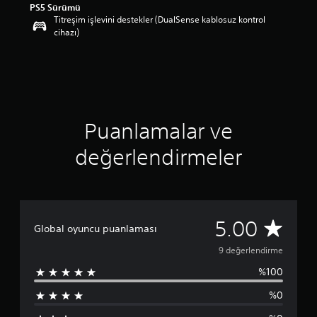
PS5 Sürümü
p
Titreşim işlevini destekler (DualSense kablosuz kontrol
u
cihazı)
a
n
l
a
m
a
5
Puanlamalar ve
y
ı
değerlendirmeler
l
d
ı
z
ü
z
9
5.00
Global oyuncu puanlaması
e
r
p
9 değerlendirme
i
n
%100
u
d
e
%0
a
n