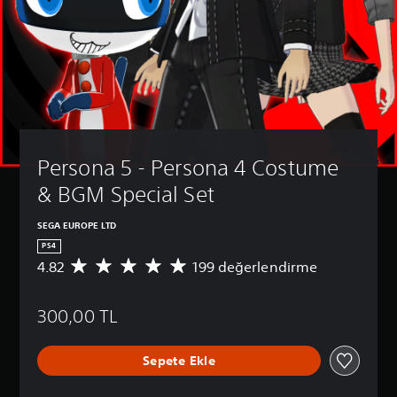
Persona 5 - Persona 4 Costume 
& BGM Special Set
SEGA EUROPE LTD
PS4
4.82
199 değerlendirme
1
9
9
300,00 TL
p
u
a
Sepete Ekle
n
l
a