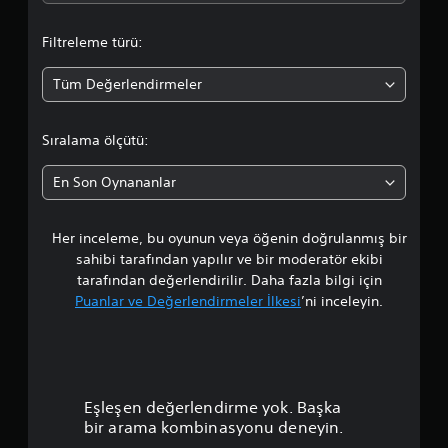
d
Filtreleme türü:
a
Tüm Değerlendirmeler
o
r
Sıralama ölçütü:
t
En Son Oynananlar
a
Her inceleme, bu oyunun veya öğenin doğrulanmış bir
l
sahibi tarafından yapılır ve bir moderatör ekibi
a
tarafından değerlendirilir. Daha fazla bilgi için
Puanlar ve Değerlendirmeler İlkesi
’ni inceleyin.
m
a
p
Eşleşen değerlendirme yok. Başka
u
bir arama kombinasyonu deneyin.