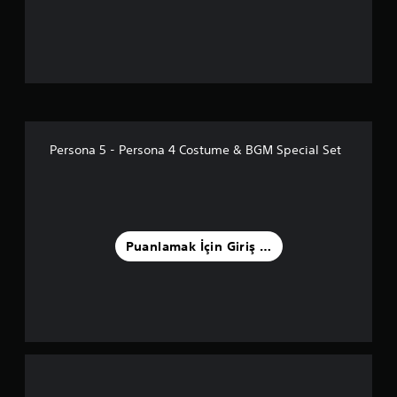
a
n
l
a
m
Persona 5 - Persona 4 Costume & BGM Special Set
a
5
y
Puanlamak İçin Giriş Yapın
ı
l
d
ı