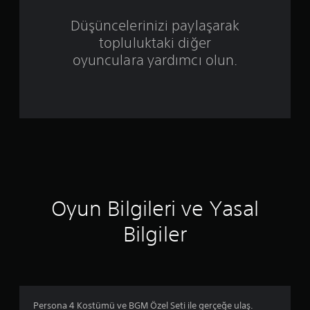
z
Düşüncelerinizi paylaşarak
ü
topluluktaki diğer
z
oyunculara yardımcı olun.
e
r
i
n
d
Oyun Bilgileri ve Yasal
e
Bilgiler
n
4
.
Persona 4 Kostümü ve BGM Özel Seti ile gerçeğe ulaş.