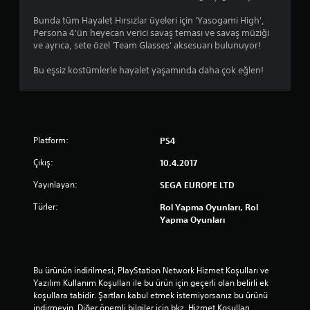
8
Bunda tüm Hayalet Hırsızlar üyeleri için 'Yasogami High',
2
Persona 4'ün heyecan verici savaş teması ve savaş müziği
ve ayrıca, sete özel 'Team Glasses' aksesuarı bulunuyor!
y
Bu eşsiz kostümlerle hayalet yaşamında daha çok eğlen!
ı
l
d
Platform:
PS4
ı
Çıkış:
10.4.2017
z
Yayınlayan:
SEGA EUROPE LTD
Türler:
Rol Yapma Oyunları, Rol
Yapma Oyunları
Bu ürünün indirilmesi, PlayStation Network Hizmet Koşulları ve 
Yazılım Kullanım Koşulları ile bu ürün için geçerli olan belirli ek 
koşullara tabidir. Şartları kabul etmek istemiyorsanız bu ürünü 
indirmeyin. Diğer önemli bilgiler için bkz. Hizmet Koşulları.