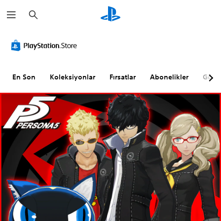
A
r
a
m
a
En Son
Koleksiyonlar
Fırsatlar
Abonelikler
Göz A