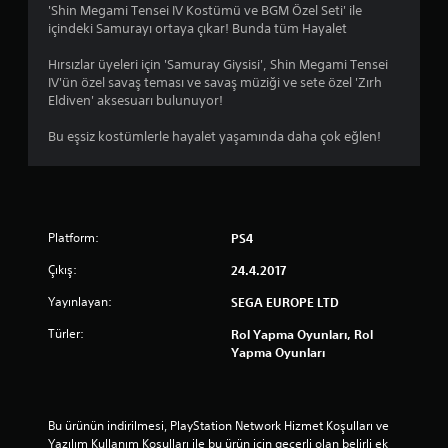
3
'Shin Megami Tensei IV Kostümü ve BGM Özel Seti' ile
içindeki Samurayı ortaya çıkar! Bunda tüm Hayalet
y
Hırsızlar üyeleri için 'Samuray Giysisi', Shin Megami Tensei
ı
IV'ün özel savaş teması ve savaş müziği ve sete özel 'Zırh
Eldiven' aksesuarı bulunuyor!
l
Bu eşsiz kostümlerle hayalet yaşamında daha çok eğlen!
d
ı
z
Platform:
PS4
Çıkış:
24.4.2017
Yayınlayan:
SEGA EUROPE LTD
Türler:
Rol Yapma Oyunları, Rol
Yapma Oyunları
Bu ürünün indirilmesi, PlayStation Network Hizmet Koşulları ve 
Yazılım Kullanım Koşulları ile bu ürün için geçerli olan belirli ek 