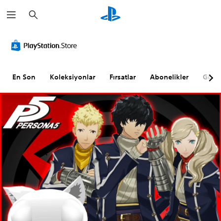
A
r
a
m
a
En Son
Koleksiyonlar
Fırsatlar
Abonelikler
Göz A