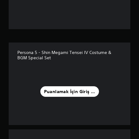
n
l
a
m
a
Persona 5 - Shin Megami Tensei IV Costume &
BGM Special Set
5
y
ı
Puanlamak İçin Giriş Yapın
l
d
ı
z