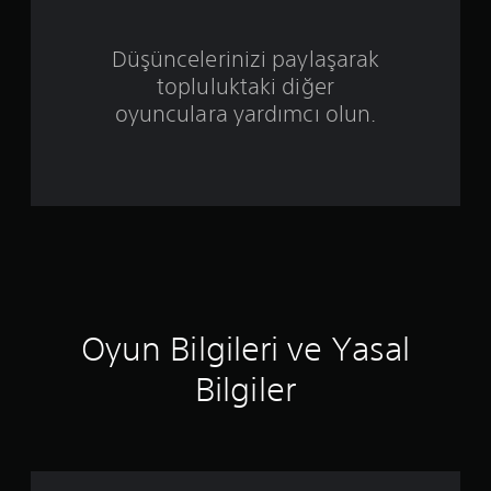
ü
z
Düşüncelerinizi paylaşarak
topluluktaki diğer
e
oyunculara yardımcı olun.
r
i
n
d
e
n
Oyun Bilgileri ve Yasal
4
Bilgiler
.
6