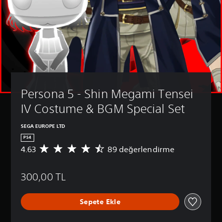
Persona 5 - Shin Megami Tensei 
IV Costume & BGM Special Set
SEGA EUROPE LTD
PS4
4.63
89 değerlendirme
8
9
p
300,00 TL
u
a
n
Sepete Ekle
l
a
m