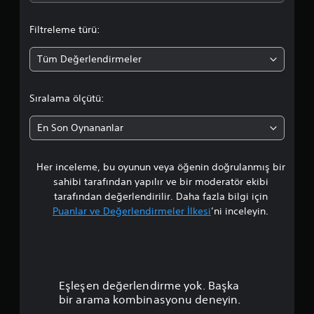
a
Filtreleme türü:
o
Tüm Değerlendirmeler
r
t
Sıralama ölçütü:
a
En Son Oynananlar
l
Her inceleme, bu oyunun veya öğenin doğrulanmış bir
a
sahibi tarafından yapılır ve bir moderatör ekibi
m
tarafından değerlendirilir. Daha fazla bilgi için
Puanlar ve Değerlendirmeler İlkesi
’ni inceleyin.
a
p
u
Eşleşen değerlendirme yok. Başka
a
bir arama kombinasyonu deneyin.