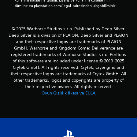
kullanım haklarına tabidir. Lisans ve kullanım kurallarının 
r
l
tümüne eu.playstation.com/legal  adresinden ulaşabilirsiniz.
.
e
r
i
n
© 2025 Warhorse Studios s.r.o. Published by Deep Silver.
i
Deep Silver is a division of PLAION. Deep Silver and PLAION
k
and their respective logos are trademarks of PLAION
u
GmbH. Warhorse and Kingdom Come: Deliverance are
l
l
registered trademarks of Warhorse Studios s.r.o. Portions
a
of this software are included under license © 2019-2025
n
Crytek GmbH. All rights reserved. Crytek, Cryengine and
m
their respective logos are trademarks of Crytek GmbH. All
a
other trademarks, logos and copyrights are property of
d
their respective owners. All rights reserved.
a
n
Oyun Gizlilik İlkesi ve EULA
o
y
u
n
u
o
y
n