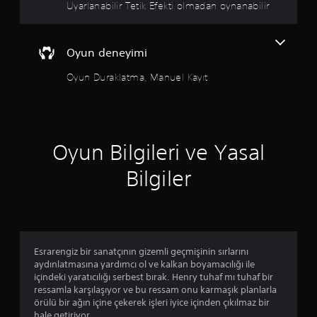
Uyarlanabilir Tetik Efekti olmadan oynanabilir
e
a
t
n
z
a
e
ı
l
k
l
a
Oyun deneyimi
l
a
r
e
r
ı
Oyun Duraklatma, Manuel Kayıt
r
d
o
s
a
l
u
h
u
n
a
ş
u
k
t
Oyun Bilgileri ve Yasal
l
o
u
m
l
r
u
Bilgiler
a
a
ş
y
b
t
o
i
u
k
l
r
u
i
.
n
r
m
Esrarengiz bir sanatçının gizemli geçmişinin sırlarını
s
a
aydınlatmasına yardımcı ol ve kalkan boyamacılığı ile
i
H
s
içindeki yaratıcılığı serbest bırak. Henry tuhaf mı tuhaf bir
n
a
ı
ressamla karşılaşıyor ve bu ressam onu karmaşık planlarla
i
r
n
örülü bir ağın içine çekerek işleri iyice içinden çıkılmaz bir
z
e
a
hale getiriyor.