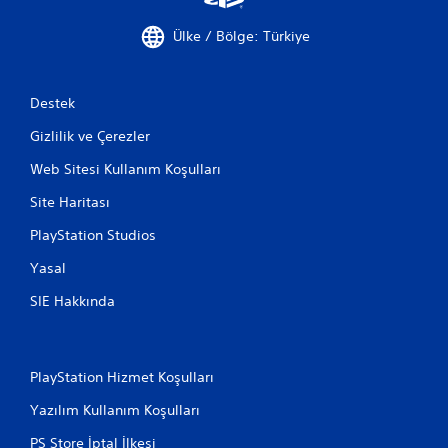
a
y
Ülke / Bölge: Türkiye
a
b
i
Destek
l
i
Gizlilik ve Çerezler
r
s
Web Sitesi Kullanım Koşulları
i
n
Site Haritası
i
z
PlayStation Studios
.
Yasal
D
SIE Hakkında
o
k
u
n
PlayStation Hizmet Koşulları
m
Yazılım Kullanım Koşulları
a
t
PS Store İptal İlkesi