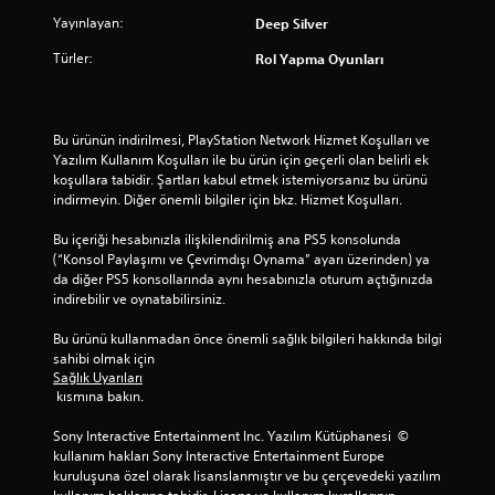
y
ü
Yayınlayan:
Deep Silver
n
k
a
Türler:
b
Rol Yapma Oyunları
n
i
a
r
b
y
i
a
Bu ürünün indirilmesi, PlayStation Network Hizmet Koşulları ve 
z
l
Yazılım Kullanım Koşulları ile bu ürün için geçerli olan belirli ek 
ı
koşullara tabidir. Şartları kabul etmek istemiyorsanız bu ürünü 
i
b
indirmeyin. Diğer önemli bilgiler için bkz. Hizmet Koşulları.
r
o
H
y
Bu içeriği hesabınızla ilişkilendirilmiş ana PS5 konsolunda 
a
u
(“Konsol Paylaşımı ve Çevrimdışı Oynama” ayarı üzerinden) ya 
r
t
da diğer PS5 konsollarında aynı hesabınızla oturum açtığınızda 
e
u
indirebilir ve oynatabilirsiniz.
k
i
e
l
Bu ürünü kullanmadan önce önemli sağlık bilgileri hakkında bilgi 
t
e
sahibi olmak için 
k
s
Sağlık Uyarıları
o
 kısmına bakın.
u
n
n
t
Sony Interactive Entertainment Inc. Yazılım Kütüphanesi  © 
u
r
kullanım hakları Sony Interactive Entertainment Europe 
l
o
kuruluşuna özel olarak lisanslanmıştır ve bu çerçevedeki yazılım 
u
l