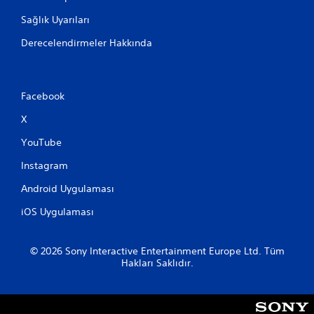
i
Sağlık Uyarıları
k
K
Derecelendirmeler Hakkında
o
n
t
r
Facebook
o
l
X
l
YouTube
e
r
Instagram
o
l
Android Uygulaması
m
iOS Uygulaması
a
d
a
© 2026 Sony Interactive Entertainment Europe Ltd. Tüm
n
Hakları Saklıdır.
o
y
n