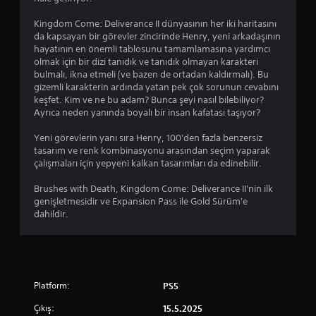
.
k
y
e
a
Kingdom Come: Deliverance II dünyasının her iki haritasını
r
da kapsayan bir görevler zincirinde Henry, yeni arkadaşının
t
d
hayatının en önemli tablosunu tamamlamasına yardımcı
K
ı
olmak için bir dizi tanıdık ve tanıdık olmayan karakteri
o
m
bulmalı, ikna etmeli (ve bazen de ortadan kaldırmalı). Bu
n
c
gizemli karakterin ardında yatan pek çok sorunun cevabını
t
ı
keşfet. Kim ve ne bu adam? Bunca şeyi nasıl bilebiliyor?
r
o
Ayrıca neden yanında boyalı bir insan kafatası taşıyor?
o
l
l
m
Yeni görevlerin yanı sıra Henry, 100'den fazla benzersiz
l
a
tasarım ve renk kombinasyonu arasından seçim yaparak
k
çalışmaları için yepyeni kalkan tasarımları da edinebilir.
e
ü
r
z
Brushes with Death, Kingdom Come: Deliverance II'nin ilk
i
e
genişletmesidir ve Expansion Pass ile Gold Sürüm'e
o
r
dahildir.
l
e
m
d
a
a
d
h
a
a
Platform:
PS5
b
n
ü
o
Çıkış:
15.5.2025
y