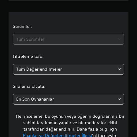
t
e
l
i
c
n
e
A
a
i
ç
l
a
e
m
Sürümler:
t
y
v
Y
a
r
a
a
Tüm Sürümler
r
i
z
l
m
d
a
ı
d
y
Filtreleme türü:
l
ı
a
a
ş
a
b
ı
Tüm Değerlendirmeler
r
o
i
o
(
l
y
T
r
i
u
Sıralama ölçütü:
e
r
n
t
m
s
d
En Son Oynananlar
e
i
a
a
n
l
)
i
)
.
Her inceleme, bu oyunun veya öğenin doğrulanmış bir
l
z
O
.
sahibi tarafından yapılır ve bir moderatör ekibi
y
M
a
tarafından değerlendirilir. Daha fazla bilgi için
u
a
Puanlar ve Değerlendirmeler İlkesi
’ni inceleyin.
n
A