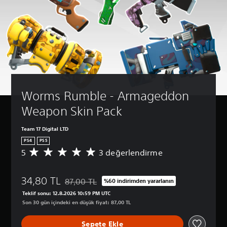
Worms Rumble - Armageddon 
Weapon Skin Pack
Team 17 Digital LTD
PS4
PS5
5
3 değerlendirme
3
p
u
34,80 TL
a
87,00 TL
%60 indirimden yararlanın
Orijinal fiyat olan 87,00 TL üzerinden indirim uy
n
Teklif sonu: 12.8.2026 10:59 PM UTC
l
Son 30 gün içindeki en düşük fiyat: 87,00 TL
a
m
Sepete Ekle
a