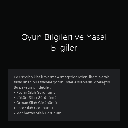
d
e
n
Oyun Bilgileri ve Yasal
5
Bilgiler
y
ı
l
Çok sevilen klasik Worms Armageddon'dan ilham alarak
d
tasarlanan bu Efsanevi görünümlerle silahlarını özelleştir!
Bu paketin içindekiler:
ı
• Peynir Silah Görünümü
• Kükürt Silah Görünümü
z
• Orman Silah Görünümü
• Spor Silah Görünümü
• Manhattan Silah Görünümü