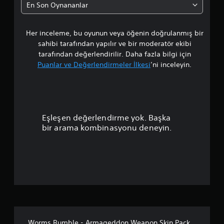
l
En Son Oynananlar
a
Her inceleme, bu oyunun veya öğenin doğrulanmış bir
m
sahibi tarafından yapılır ve bir moderatör ekibi
a
tarafından değerlendirilir. Daha fazla bilgi için
Puanlar ve Değerlendirmeler İlkesi
’ni inceleyin.
p
u
a
Eşleşen değerlendirme yok. Başka
n
bir arama kombinasyonu deneyin.
l
a
m
a
5
Worms Rumble - Armageddon Weapon Skin Pack