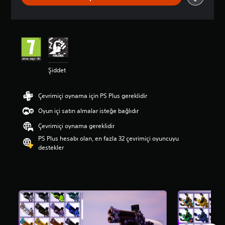
d
a
o
r
t
a
l
Şiddet
a
m
a
Çevrimiçi oynama için PS Plus gereklidir
p
u
Oyun içi satın almalar isteğe bağlıdır
a
n
Çevrimiçi oynama gereklidir
l
PS Plus hesabı olan, en fazla 32 çevrimiçi oyuncuyu
a
destekler
m
a
5
y
ı
l
d
ı
z