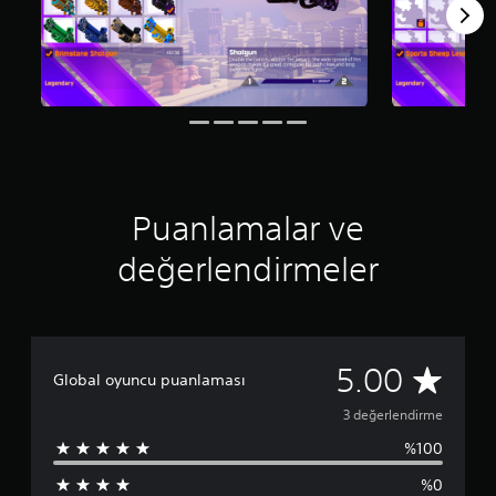
ü
z
e
r
i
n
d
e
n
5
Puanlamalar ve
y
ı
l
değerlendirmeler
d
ı
z
3
5.00
Global oyuncu puanlaması
p
3 değerlendirme
%100
u
%0