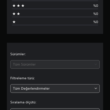
a
%0
n
%0
l
%0
a
m
a
d
Sürümler:
a
Tüm Sürümler
o
Filtreleme türü:
r
Tüm Değerlendirmeler
t
a
Sıralama ölçütü: