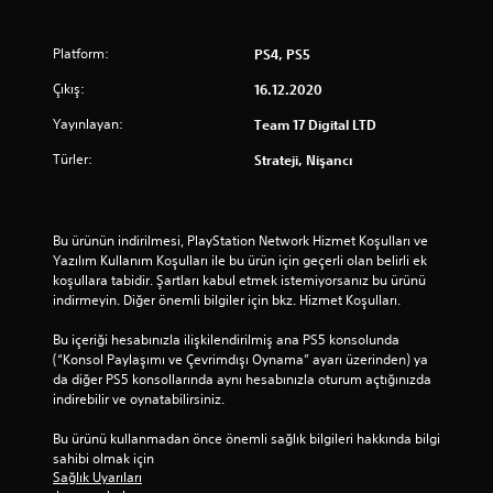
Platform:
PS4, PS5
Çıkış:
16.12.2020
Yayınlayan:
Team 17 Digital LTD
Türler:
Strateji, Nişancı
Bu ürünün indirilmesi, PlayStation Network Hizmet Koşulları ve 
Yazılım Kullanım Koşulları ile bu ürün için geçerli olan belirli ek 
koşullara tabidir. Şartları kabul etmek istemiyorsanız bu ürünü 
indirmeyin. Diğer önemli bilgiler için bkz. Hizmet Koşulları.
Bu içeriği hesabınızla ilişkilendirilmiş ana PS5 konsolunda 
(“Konsol Paylaşımı ve Çevrimdışı Oynama” ayarı üzerinden) ya 
da diğer PS5 konsollarında aynı hesabınızla oturum açtığınızda 
indirebilir ve oynatabilirsiniz.
Bu ürünü kullanmadan önce önemli sağlık bilgileri hakkında bilgi 
sahibi olmak için 
Sağlık Uyarıları