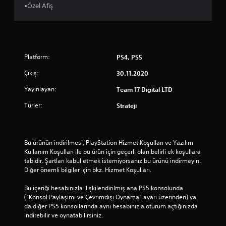
l
•Özel Afiş
d
ı
Platform:
PS4, PS5
z
Çıkış:
30.11.2020
Yayınlayan:
Team 17 Digital LTD
Türler:
Strateji
Bu ürünün indirilmesi, PlayStation Hizmet Koşulları ve Yazılım 
Kullanım Koşulları ile bu ürün için geçerli olan belirli ek koşullara 
tabidir. Şartları kabul etmek istemiyorsanız bu ürünü indirmeyin. 
Diğer önemli bilgiler için bkz. Hizmet Koşulları.
Bu içeriği hesabınızla ilişkilendirilmiş ana PS5 konsolunda 
(“Konsol Paylaşımı ve Çevrimdışı Oynama” ayarı üzerinden) ya 
da diğer PS5 konsollarında aynı hesabınızla oturum açtığınızda 
indirebilir ve oynatabilirsiniz.