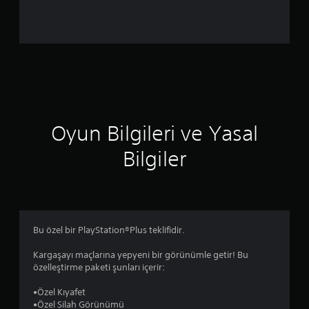
r
i
n
d
e
Oyun Bilgileri ve Yasal
n
Bilgiler
4
.
1
Bu özel bir PlayStation®Plus teklifidir.
5
Kargaşayı maçlarına yepyeni bir görünümle getir! Bu
y
özelleştirme paketi şunları içerir:
ı
•Özel Kıyafet
•Özel Silah Görünümü