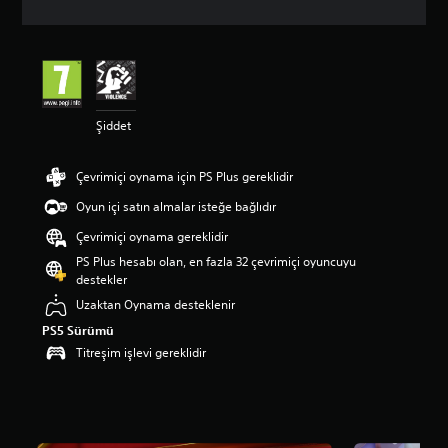
a
d
a
o
r
t
a
Şiddet
l
a
Çevrimiçi oynama için PS Plus gereklidir
m
a
Oyun içi satın almalar isteğe bağlıdır
p
u
Çevrimiçi oynama gereklidir
a
PS Plus hesabı olan, en fazla 32 çevrimiçi oyuncuyu
n
destekler
l
a
Uzaktan Oynama desteklenir
m
PS5 Sürümü
a
Titreşim işlevi gereklidir
5
y
ı
l
d
ı