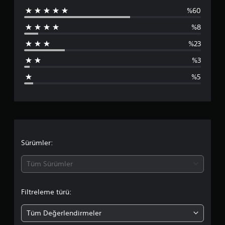
%60
p
%8
u
%23
a
%3
n
%5
l
a
m
a
Sürümler:
d
Tüm Sürümler
a
Filtreleme türü:
o
Tüm Değerlendirmeler
r