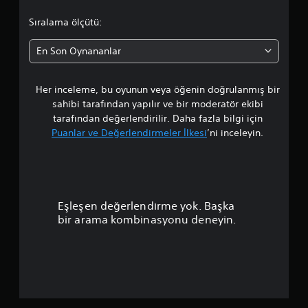
t
Sıralama ölçütü:
a
En Son Oynananlar
l
Her inceleme, bu oyunun veya öğenin doğrulanmış bir
a
sahibi tarafından yapılır ve bir moderatör ekibi
m
tarafından değerlendirilir. Daha fazla bilgi için
Puanlar ve Değerlendirmeler İlkesi
’ni inceleyin.
a
p
u
Eşleşen değerlendirme yok. Başka
a
bir arama kombinasyonu deneyin.
n
l
a