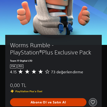
Worms Rumble - 
PlayStation®Plus Exclusive Pack
Team 17 Digital LTD
PS4
PS5
4.15
73 değerlendirme
7
3
p
0,00 TL
u
a
PlayStation Plus’a Özel
n
l
Abone Ol ve Satın Al
a
m