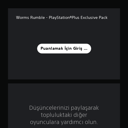
m
a
Worms Rumble - PlayStation®Plus Exclusive Pack
5
y
ı
Puanlamak İçin Giriş Yapın
l
d
ı
z
ü
Düşüncelerinizi paylaşarak
z
topluluktaki diğer
e
oyunculara yardımcı olun.