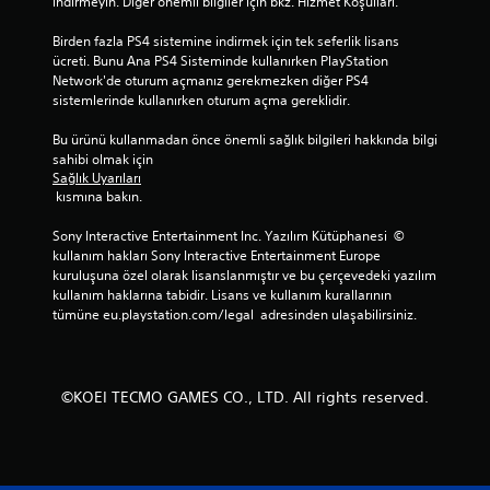
indirmeyin. Diğer önemli bilgiler için bkz. Hizmet Koşulları.
Birden fazla PS4 sistemine indirmek için tek seferlik lisans 
ücreti. Bunu Ana PS4 Sisteminde kullanırken PlayStation 
Network'de oturum açmanız gerekmezken diğer PS4 
sistemlerinde kullanırken oturum açma gereklidir.
Bu ürünü kullanmadan önce önemli sağlık bilgileri hakkında bilgi 
sahibi olmak için 
Sağlık Uyarıları
 kısmına bakın.
Sony Interactive Entertainment Inc. Yazılım Kütüphanesi  © 
kullanım hakları Sony Interactive Entertainment Europe 
kuruluşuna özel olarak lisanslanmıştır ve bu çerçevedeki yazılım 
kullanım haklarına tabidir. Lisans ve kullanım kurallarının 
tümüne eu.playstation.com/legal  adresinden ulaşabilirsiniz.
©KOEI TECMO GAMES CO., LTD. All rights reserved.