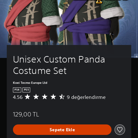
Unisex Custom Panda 
Costume Set
Koei Tecmo Europe Ltd
PS4
PS5
4.56
9 değerlendirme
9
p
u
129,00 TL
a
n
l
Sepete Ekle
a
m