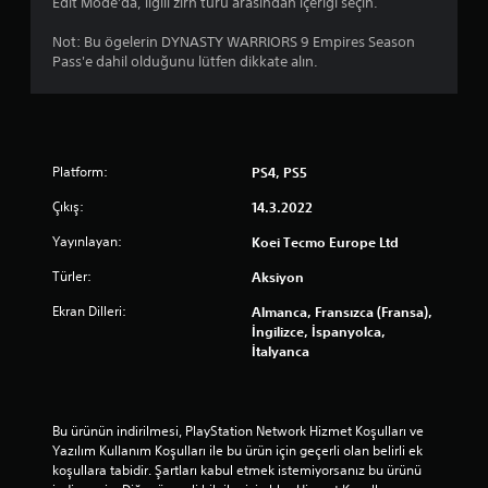
ı
Edit Mode'da, ilgili zırh türü arasından içeriği seçin.
z
Not: Bu ögelerin DYNASTY WARRIORS 9 Empires Season
Pass'e dahil olduğunu lütfen dikkate alın.
Platform:
PS4, PS5
Çıkış:
14.3.2022
Yayınlayan:
Koei Tecmo Europe Ltd
Türler:
Aksiyon
Ekran Dilleri:
Almanca, Fransızca (Fransa),
İngilizce, İspanyolca,
İtalyanca
Bu ürünün indirilmesi, PlayStation Network Hizmet Koşulları ve 
Yazılım Kullanım Koşulları ile bu ürün için geçerli olan belirli ek 
koşullara tabidir. Şartları kabul etmek istemiyorsanız bu ürünü 