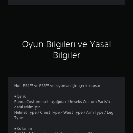
n
d
e
n
Oyun Bilgileri ve Yasal
4
Bilgiler
.
5
6
Not: PS4™ ve PS5™ versiyonları için içerik kapsar.
y
■İçerik
ı
Panda Costume set, aşağıdaki Üniseks Custom Parts'a
dahil edilmiştir.
l
Helmet Type / Chest Type / Waist Type / Arm Type / Leg
Type
d
■Kullanım