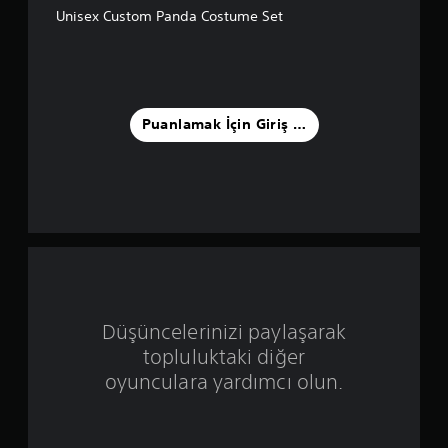
5
Unisex Custom Panda Costume Set
y
ı
l
Puanlamak İçin Giriş Yapın
d
ı
z
ü
z
Düşüncelerinizi paylaşarak
e
topluluktaki diğer
r
oyunculara yardımcı olun.
i