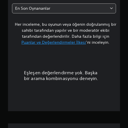
l
En Son Oynananlar
a
Her inceleme, bu oyunun veya öğenin doğrulanmış bir
m
sahibi tarafından yapılır ve bir moderatör ekibi
a
tarafından değerlendirilir. Daha fazla bilgi için
Puanlar ve Değerlendirmeler İlkesi
’ni inceleyin.
p
u
a
Eşleşen değerlendirme yok. Başka
n
bir arama kombinasyonu deneyin.
l
a
m
a