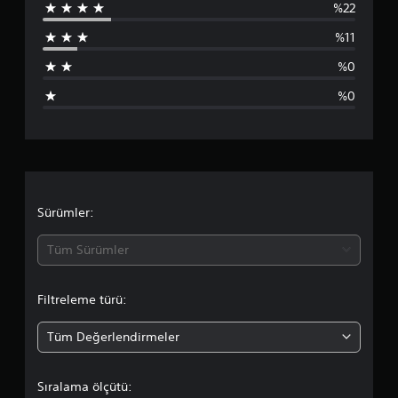
%22
a
%11
n
%0
l
%0
a
m
a
d
Sürümler:
a
Tüm Sürümler
o
Filtreleme türü:
r
Tüm Değerlendirmeler
t
a
Sıralama ölçütü: