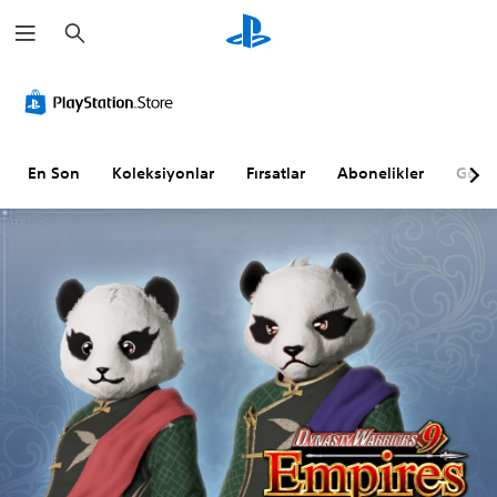
A
r
a
m
a
En Son
Koleksiyonlar
Fırsatlar
Abonelikler
Göz A