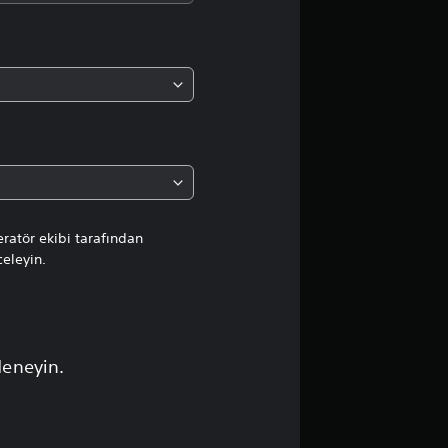
d
a
o
r
t
a
ratör ekibi tarafından
celeyin.
l
a
m
deneyin.
a