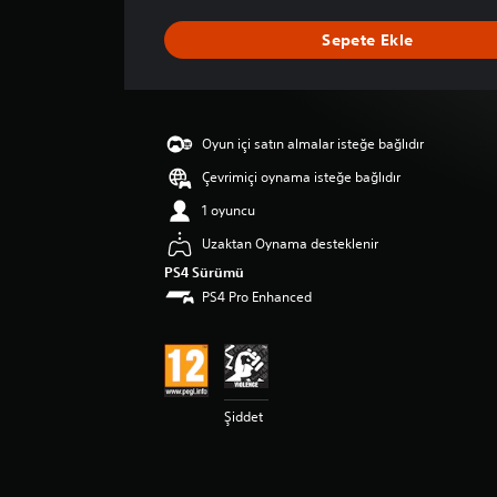
a
n
Sepete Ekle
l
a
m
a
d
Oyun içi satın almalar isteğe bağlıdır
a
o
Çevrimiçi oynama isteğe bağlıdır
r
1 oyuncu
t
a
Uzaktan Oynama desteklenir
l
PS4 Sürümü
a
PS4 Pro Enhanced
m
a
p
u
a
n
Şiddet
l
a
m
a