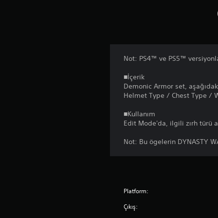
Not: PS4™ ve PS5™ versiyonlar
■İçerik
Demonic Armor set, aşağıdaki
Helmet Type / Chest Type / 
■Kullanım
Edit Mode'da, ilgili zırh türü 
Not: Bu ögelerin DYNASTY WA
Platform:
Çıkış: