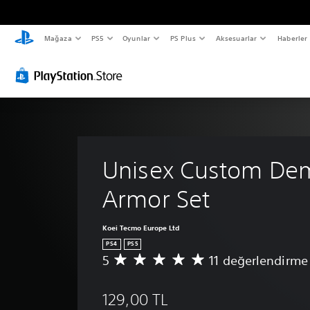
Mağaza
PS5
Oyunlar
PS Plus
Aksesuarlar
Haberler
Unisex Custom Dem
Armor Set
Koei Tecmo Europe Ltd
PS4
PS5
5
11 değerlendirme
1
1
p
129,00 TL
u