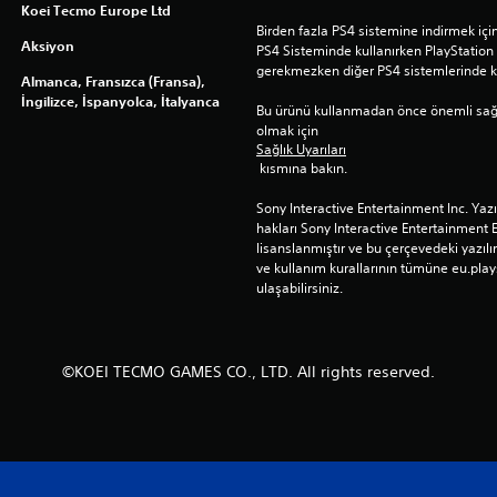
Koei Tecmo Europe Ltd
Birden fazla PS4 sistemine indirmek için 
Aksiyon
PS4 Sisteminde kullanırken PlayStatio
gerekmezken diğer PS4 sistemlerinde ku
Almanca, Fransızca (Fransa),
İngilizce, İspanyolca, İtalyanca
Bu ürünü kullanmadan önce önemli sağlık 
olmak için 
Sağlık Uyarıları
 kısmına bakın.
Sony Interactive Entertainment Inc. Yaz
hakları Sony Interactive Entertainment 
lisanslanmıştır ve bu çerçevedeki yazılım
ve kullanım kurallarının tümüne eu.play
ulaşabilirsiniz.
©KOEI TECMO GAMES CO., LTD. All rights reserved.