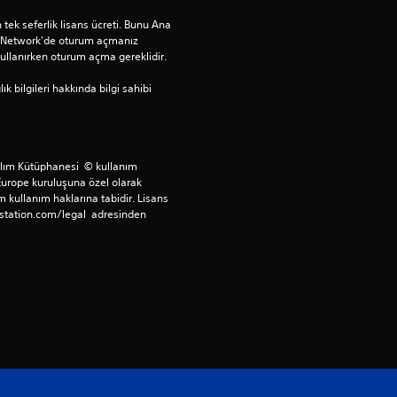
e
tek seferlik lisans ücreti. Bunu Ana 
n Network'de oturum açmanız 
llanırken oturum açma gereklidir.
n
bilgileri hakkında bilgi sahibi 
5
y
ılım Kütüphanesi  © kullanım 
ı
Europe kuruluşuna özel olarak 
 kullanım haklarına tabidir. Lisans 
l
station.com/legal  adresinden 
d
ı
z