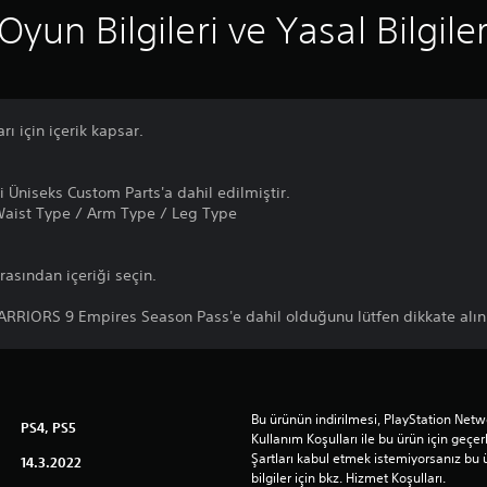
Oyun Bilgileri ve Yasal Bilgile
ı için içerik kapsar.
 Üniseks Custom Parts'a dahil edilmiştir.
Waist Type / Arm Type / Leg Type
arasından içeriği seçin.
RRIORS 9 Empires Season Pass'e dahil olduğunu lütfen dikkate alın
Bu ürünün indirilmesi, PlayStation Netwo
PS4, PS5
Kullanım Koşulları ile bu ürün için geçerli
Şartları kabul etmek istemiyorsanız bu 
14.3.2022
bilgiler için bkz. Hizmet Koşulları.