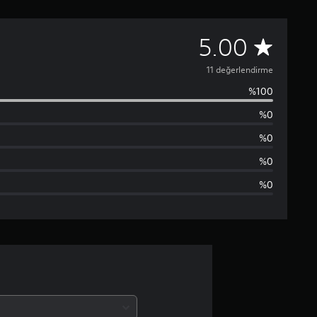
1
5.00
1
11 değerlendirme
%100
p
%0
u
%0
a
%0
%0
n
l
a
m
a