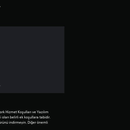
l
r
d
ı
z
ü
z
e
.
r
i
rk Hizmet Koşulları ve Yazılım 
n
 olan belirli ek koşullara tabidir. 
ürünü indirmeyin. Diğer önemli 
d