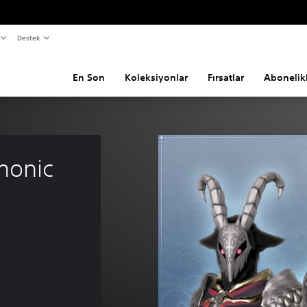
Destek
En Son
Koleksiyonlar
Fırsatlar
Abonelik
onic 