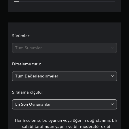
l
g
e
A
n
a
e
l
l
m
t
m
Y
e
a
Sürümler:
a
y
z
d
d
Tüm Sürümler
ı
a
l
n
a
a
o
Filtreleme türü:
r
k
o
u
(
m
Tüm Değerlendirmeler
T
r
a
e
s
m
t
e
Sıralama ölçütü:
e
v
a
l
i
En Son Oynananlar
)
y
l
e
O
s
y
Her inceleme, bu oyunun veya öğenin doğrulanmış bir
a
i
u
sahibi tarafından yapılır ve bir moderatör ekibi
n
n