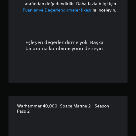
m
tarafından değerlendirilir. Daha fazla bilgi için
i
d
a
Puanlar ve Değerlendirmeler İlkesi
’ni inceleyin.
a
a
z
s
a
a
p
l
d
t
e
u
a
c
Eşleşen değerlendirme yok. Başka
b
e
a
i
bir arama kombinasyonu deneyin.
a
l
n
n
i
a
r
h
l
s
i
i
k
n
a
a
i
y
z
m
e
.
v
e
a
Warhammer 40,000: Space Marine 2 - Season
a
Pass 2
n
5
a
k
y
a
r