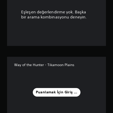
p
Eşleşen değerlendirme yok. Başka
u
bir arama kombinasyonu deneyin.
a
n
l
a
m
Way of the Hunter - Tikamoon Plains
a
5
y
Puanlamak İçin Giriş Yapın
ı
l