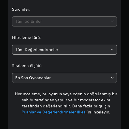
a
m
Sürümler:
a
Tüm Sürümler
d
Filtreleme türü:
a
Tüm Değerlendirmeler
o
r
Sıralama ölçütü:
t
En Son Oynananlar
a
Her inceleme, bu oyunun veya öğenin doğrulanmış bir
l
sahibi tarafından yapılır ve bir moderatör ekibi
a
tarafından değerlendirilir. Daha fazla bilgi için
Puanlar ve Değerlendirmeler İlkesi
’ni inceleyin.
m
a