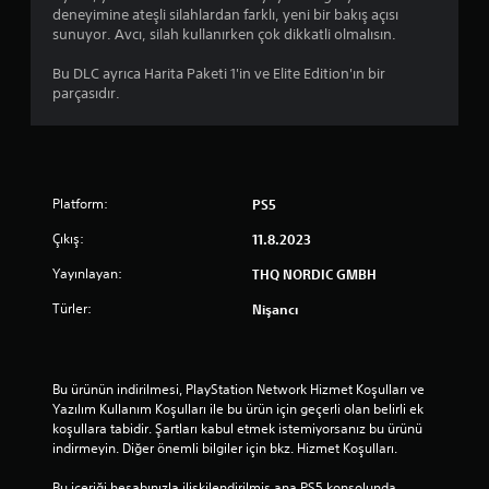
deneyimine ateşli silahlardan farklı, yeni bir bakış açısı
sunuyor. Avcı, silah kullanırken çok dikkatli olmalısın.
Bu DLC ayrıca Harita Paketi 1'in ve Elite Edition'ın bir
parçasıdır.
Platform:
PS5
Çıkış:
11.8.2023
Yayınlayan:
THQ NORDIC GMBH
Türler:
Nişancı
Bu ürünün indirilmesi, PlayStation Network Hizmet Koşulları ve 
Yazılım Kullanım Koşulları ile bu ürün için geçerli olan belirli ek 
koşullara tabidir. Şartları kabul etmek istemiyorsanız bu ürünü 
indirmeyin. Diğer önemli bilgiler için bkz. Hizmet Koşulları.
Bu içeriği hesabınızla ilişkilendirilmiş ana PS5 konsolunda 