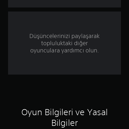
d
ı
z
Düşüncelerinizi paylaşarak
ü
topluluktaki diğer
z
oyunculara yardımcı olun.
e
r
i
n
d
Oyun Bilgileri ve Yasal
e
Bilgiler
n