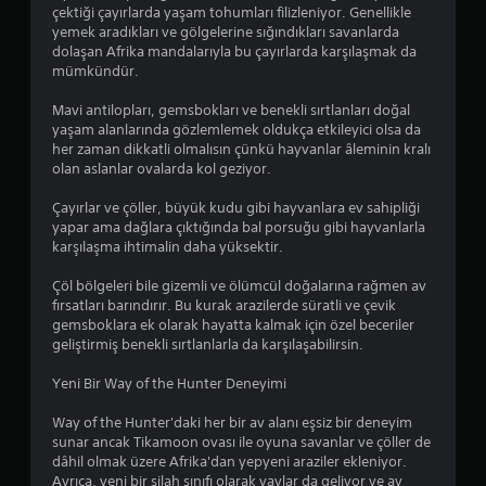
çektiği çayırlarda yaşam tohumları filizleniyor. Genellikle
yemek aradıkları ve gölgelerine sığındıkları savanlarda
dolaşan Afrika mandalarıyla bu çayırlarda karşılaşmak da
mümkündür.
Mavi antilopları, gemsbokları ve benekli sırtlanları doğal
yaşam alanlarında gözlemlemek oldukça etkileyici olsa da
her zaman dikkatli olmalısın çünkü hayvanlar âleminin kralı
olan aslanlar ovalarda kol geziyor.
Çayırlar ve çöller, büyük kudu gibi hayvanlara ev sahipliği
yapar ama dağlara çıktığında bal porsuğu gibi hayvanlarla
karşılaşma ihtimalin daha yüksektir.
Çöl bölgeleri bile gizemli ve ölümcül doğalarına rağmen av
fırsatları barındırır. Bu kurak arazilerde süratli ve çevik
gemsboklara ek olarak hayatta kalmak için özel beceriler
geliştirmiş benekli sırtlanlarla da karşılaşabilirsin.
Yeni Bir Way of the Hunter Deneyimi
Way of the Hunter'daki her bir av alanı eşsiz bir deneyim
sunar ancak Tikamoon ovası ile oyuna savanlar ve çöller de
dâhil olmak üzere Afrika'dan yepyeni araziler ekleniyor.
Ayrıca, yeni bir silah sınıfı olarak yaylar da geliyor ve av