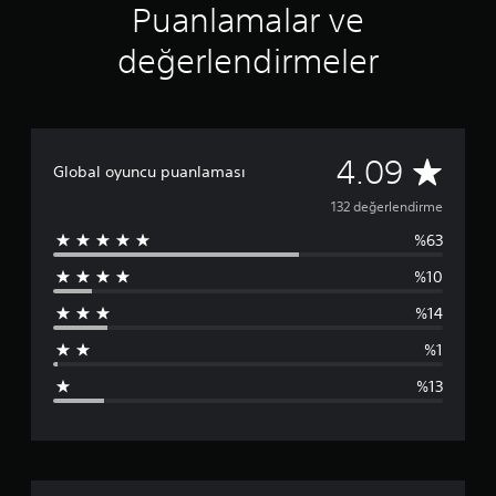
Puanlamalar ve
e
n
değerlendirmeler
4
.
0
9
y
ı
1
4.09
Global oyuncu puanlaması
l
d
3
132 değerlendirme
ı
z
%63
2
%10
p
%14
u
%1
a
%13
n
l