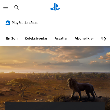
A
r
a
m
a
En Son
Koleksiyonlar
Fırsatlar
Abonelikler
Göz A