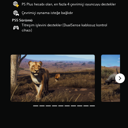
a
PS Plus hesabı olan, en fazla 4 çevrimiçi oyuncuyu destekler
m
Çevrimiçi oynama isteğe bağlıdır
a
p
PS5 Sürümü
u
Titreşim işlevini destekler (DualSense kablosuz kontrol
a
cihazı)
n
l
a
m
a
5
y
ı
l
d
ı
z
ü
z
e
r
i
n
d