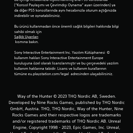
(“Konsol Paylaşımı ve Çevrimdışı Oynama” ayarı üzerinden) ya 
da diğer PS5 konsollarında aynı hesabınızla oturum açtığınızda 
indirebilir ve oynatabilirsiniz.
Bu ürünü kullanmadan önce önemli sağlık bilgileri hakkında bilgi 
sahibi olmak için 
Sağlık Uyarıları
 kısmına bakın.
Sony Interactive Entertainment Inc. Yazılım Kütüphanesi  © 
kullanım hakları Sony Interactive Entertainment Europe 
kuruluşuna özel olarak lisanslanmıştır ve bu çerçevedeki yazılım 
kullanım haklarına tabidir. Lisans ve kullanım kurallarının 
tümüne eu.playstation.com/legal  adresinden ulaşabilirsiniz.
Way of the Hunter © 2023 THQ Nordic AB, Sweden.
Developed by Nine Rocks Games, published by THQ Nordic
GmbH, Austria. THQ, THQ Nordic, Way of the Hunter, Nine
Rocks Games and their respective logos are trademarks
and/or registered trademarks of THQ Nordic AB. Unreal
Engine, Copyright 1998 - 2023, Epic Games, Inc. Unreal,