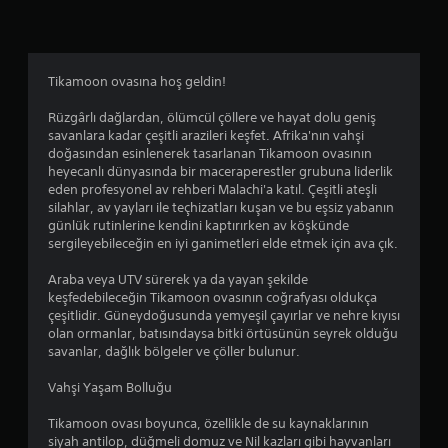
4
.
Tikamoon ovasına hoş geldin!
0
Rüzgârlı dağlardan, ölümcül çöllere ve hayat dolu geniş
9
savanlara kadar çeşitli arazileri keşfet. Afrika'nın vahşi
doğasından esinlenerek tasarlanan Tikamoon ovasının
y
heyecanlı dünyasında bir maceraperestler grubuna liderlik
eden profesyonel av rehberi Malachi'a katıl. Çeşitli ateşli
ı
silahlar, av yayları ile teçhizatları kuşan ve bu eşsiz yabanın
günlük rutinlerine kendini kaptırırken av köşkünde
l
sergileyebileceğin en iyi ganimetleri elde etmek için ava çık.
d
Araba veya UTV sürerek ya da yayan şekilde
keşfedebileceğin Tikamoon ovasının coğrafyası oldukça
ı
çeşitlidir. Güneydoğusunda yemyeşil çayırlar ve nehre kıyısı
olan ormanlar, batısındaysa bitki örtüsünün seyrek olduğu
z
savanlar, dağlık bölgeler ve çöller bulunur.
Vahşi Yaşam Bolluğu
Tikamoon ovası boyunca, özellikle de su kaynaklarının
siyah antilop, düğmeli domuz ve Nil kazları gibi hayvanları