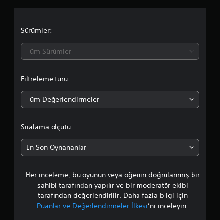
m
a
Sürümler:
d
Tüm Sürümler
a
Filtreleme türü:
o
Tüm Değerlendirmeler
r
t
Sıralama ölçütü:
a
En Son Oynananlar
l
Her inceleme, bu oyunun veya öğenin doğrulanmış bir
a
sahibi tarafından yapılır ve bir moderatör ekibi
m
tarafından değerlendirilir. Daha fazla bilgi için
Puanlar ve Değerlendirmeler İlkesi
’ni inceleyin.
a