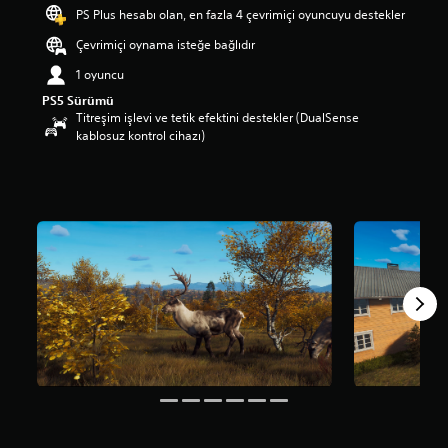
m
PS Plus hesabı olan, en fazla 4 çevrimiçi oyuncuyu destekler
a
Çevrimiçi oynama isteğe bağlıdır
p
u
1 oyuncu
a
PS5 Sürümü
n
Titreşim işlevi ve tetik efektini destekler (DualSense
l
kablosuz kontrol cihazı)
a
m
a
5
y
ı
l
d
ı
z
ü
z
e
r
i
n
d
e