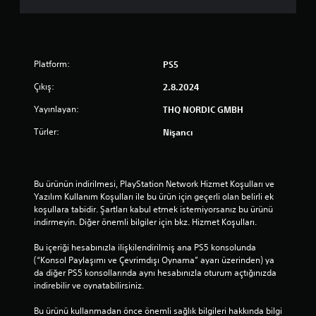
Platform:
PS5
Çıkış:
2.8.2024
Yayınlayan:
THQ NORDIC GMBH
Türler:
Nişancı
Bu ürünün indirilmesi, PlayStation Network Hizmet Koşulları ve 
Yazılım Kullanım Koşulları ile bu ürün için geçerli olan belirli ek 
koşullara tabidir. Şartları kabul etmek istemiyorsanız bu ürünü 
indirmeyin. Diğer önemli bilgiler için bkz. Hizmet Koşulları.
Bu içeriği hesabınızla ilişkilendirilmiş ana PS5 konsolunda 
(“Konsol Paylaşımı ve Çevrimdışı Oynama” ayarı üzerinden) ya 
da diğer PS5 konsollarında aynı hesabınızla oturum açtığınızda 
indirebilir ve oynatabilirsiniz.
Bu ürünü kullanmadan önce önemli sağlık bilgileri hakkında bilgi 