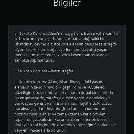
Bilgiler
4
.
0
Lintukoto Koruma Alanı'na hoş geldin. Burası vahşi canlılar
4
ile huzurun uyum içerisinde harmanlandığı saklı bir
İskandinav cevheridir. Koruma alanının geniş arazisi çeşitli
y
biyomlara ve hem doğaseverleri hem de vahşi yaşam
meraklılarını mest edecek nefes kesen manzaralara ev
ı
sahipliği yapmaktadır.
l
Lintukoto Koruma Alanı'nı Keşfet
d
Lintukoto Koruma Alanı, İskandinavya'daki yaşam
alanlarının zengin biyolojik çeşitliliğini ve büyüleyici
ı
güzelliğini gözler önüne seren, âdeta doğal bir cennettir.
Bu engin arazide, zarafetle düşen yağmur damlalarıyla
z
parıldayan geniş ve sihirli ormanlar, hayatla dolu uçsuz
bucaksız çayırlar, dolambaçlı su kanalları barındıran
huzurlu sulak alanlar ve zaman zaman karla örtülen
tepelerde gezebilirsin. Koruma alanının her bir köşesi,
doğayı en saf biçiminde gözlemleyebileceğin fırsatlarla ve
yepyeni maceralarla doludur.