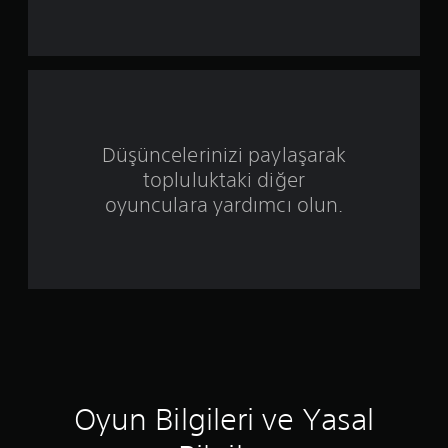
d
ı
z
ü
Düşüncelerinizi paylaşarak
z
topluluktaki diğer
e
oyunculara yardımcı olun.
r
i
n
d
e
Oyun Bilgileri ve Yasal
n