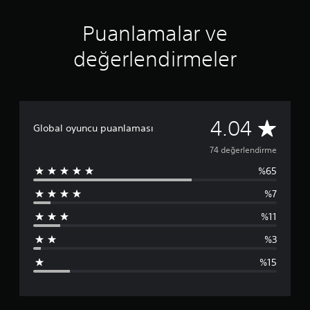
n
4
Puanlamalar ve
.
0
değerlendirmeler
4
y
ı
l
d
7
4.04
ı
Global oyuncu puanlaması
z
4
74 değerlendirme
%65
p
%7
u
%11
a
%3
n
%15
l
a