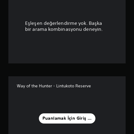
p
u
Eşleşen değerlendirme yok. Başka
a
bir arama kombinasyonu deneyin.
n
l
a
m
a
Way of the Hunter - Lintukoto Reserve
5
y
ı
Puanlamak İçin Giriş Yapın
l