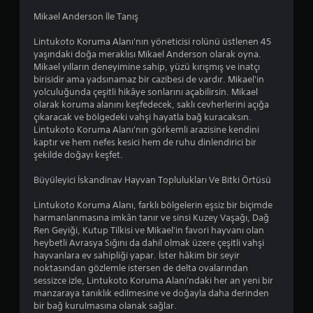
Mikael Anderson İle Tanış
Lintukoto Koruma Alanı'nın yöneticisi rolünü üstlenen 45
yaşındaki doğa meraklısı Mikael Anderson olarak oyna.
Mikael yılların deneyimine sahip, yüzü kırışmış ve inatçı
birisidir ama yadsınamaz bir cazibesi de vardır. Mikael'in
yolculuğunda çeşitli hikâye sonlarını açabilirsin. Mikael
olarak koruma alanını keşfedecek, saklı cevherlerini açığa
çıkaracak ve bölgedeki vahşi hayatla bağ kuracaksın.
Lintukoto Koruma Alanı'nın görkemli arazisine kendini
kaptır ve hem nefes kesici hem de ruhu dinlendirici bir
şekilde doğayı keşfet.
Büyüleyici İskandinav Hayvan Toplulukları Ve Bitki Örtüsü
Lintukoto Koruma Alanı, farklı bölgelerin eşsiz bir biçimde
harmanlanmasına imkân tanır ve sinsi Kuzey Vaşağı, Dağ
Ren Geyiği, Kutup Tilkisi ve Mikael'in favori hayvanı olan
heybetli Avrasya Sığını da dahil olmak üzere çeşitli vahşi
hayvanlara ev sahipliği yapar. İster hâkim bir seyir
noktasından gözlemle istersen de delta ovalarından
sessizce izle, Lintukoto Koruma Alanı'ndaki her an yeni bir
manzaraya tanıklık edilmesine ve doğayla daha derinden
bir bağ kurulmasına olanak sağlar.