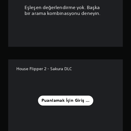
u
Eşleşen değerlendirme yok. Başka
a
bir arama kombinasyonu deneyin.
n
l
a
m
a
House Flipper 2 - Sakura DLC
5
y
ı
Puanlamak İçin Giriş Yapın
l
d