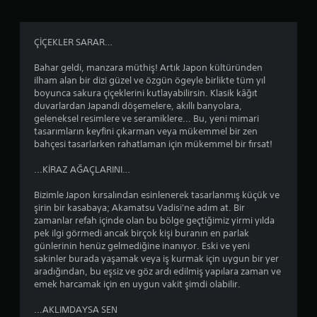
.
8
ÇİÇEKLER SARAR…
8
Bahar geldi, manzara müthiş! Artık Japon kültüründen
y
ilham alan bir dizi güzel ve özgün ögeyle birlikte tüm yıl
boyunca sakura çiçeklerini kutlayabilirsin. Klasik kâğıt
ı
duvarlardan Japandi döşemelere, akıllı banyolara,
geleneksel resimlere ve seramiklere... Bu, yeni mimari
l
tasarımların keyfini çıkarman veya mükemmel bir zen
bahçesi tasarlarken rahatlaman için mükemmel bir fırsat!
d
...KİRAZ AĞAÇLARINI…
ı
Bizimle Japon kırsalından esinlenerek tasarlanmış küçük ve
z
şirin bir kasabaya; Akamatsu Vadisi'ne adım at. Bir
zamanlar refah içinde olan bu bölge geçtiğimiz yirmi yılda
pek ilgi görmedi ancak birçok kişi buranın en parlak
günlerinin henüz gelmediğine inanıyor. Eski ve yeni
sakinler burada yaşamak veya iş kurmak için uygun bir yer
aradığından, bu eşsiz ve göz ardı edilmiş yapılara zaman ve
emek harcamak için en uygun vakit şimdi olabilir.
...AKLIMDAYSA SEN