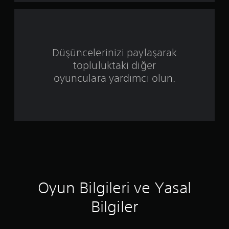
ı
z
ü
Düşüncelerinizi paylaşarak
z
topluluktaki diğer
e
oyunculara yardımcı olun.
r
i
n
d
e
Oyun Bilgileri ve Yasal
n
Bilgiler
4