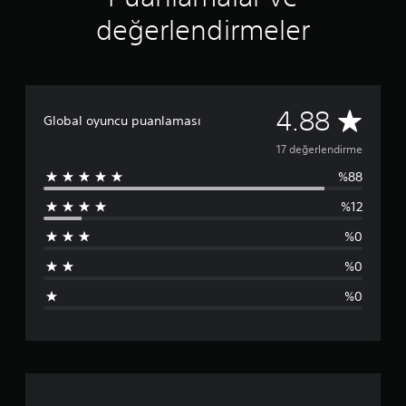
n
değerlendirmeler
4
.
8
8
y
1
ı
4.88
Global oyuncu puanlaması
l
7
d
17 değerlendirme
ı
%88
z
p
%12
u
%0
a
%0
n
%0
l
a
m