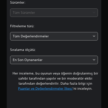
a
Sürümler:
d
Tüm Sürümler
a
Filtreleme türü:
o
Tüm Değerlendirmeler
r
t
Sıralama ölçütü:
a
En Son Oynananlar
l
Her inceleme, bu oyunun veya öğenin doğrulanmış bir
a
sahibi tarafından yapılır ve bir moderatör ekibi
m
tarafından değerlendirilir. Daha fazla bilgi için
Puanlar ve Değerlendirmeler İlkesi
’ni inceleyin.
a
p