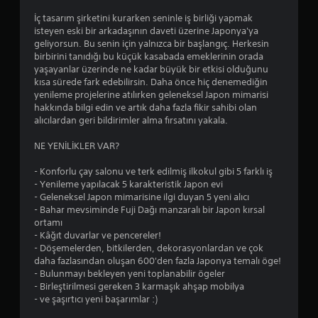
İç tasarım şirketini kurarken seninle iş birliği yapmak
isteyen eski bir arkadaşının daveti üzerine Japonya'ya
geliyorsun. Bu senin için yalnızca bir başlangıç. Herkesin
birbirini tanıdığı bu küçük kasabada emeklerinin orada
yaşayanlar üzerinde ne kadar büyük bir etkisi olduğunu
kısa sürede fark edebilirsin. Daha önce hiç denemediğin
yenileme projelerine atılırken geleneksel Japon mimarisi
hakkında bilgi edin ve artık daha fazla fikir sahibi olan
alıcılardan geri bildirimler alma fırsatını yakala.
NE YENİLİKLER VAR?
- Konforlu çay salonu ve terk edilmiş ilkokul gibi 5 farklı iş
- Yenileme yapılacak 5 karakteristik Japon evi
- Geleneksel Japon mimarisine ilgi duyan 5 yeni alıcı
- Bahar mevsiminde Fuji Dağı manzaralı bir Japon kırsal
ortamı
- Kâğıt duvarlar ve pencereler!
- Döşemelerden, bitkilerden, dekorasyonlardan ve çok
daha fazlasından oluşan 600'den fazla Japonya temalı öge!
- Bulunmayı bekleyen yeni toplanabilir ögeler
- Birleştirilmesi gereken 3 karmaşık ahşap mobilya
- ve şaşırtıcı yeni başarımlar :)