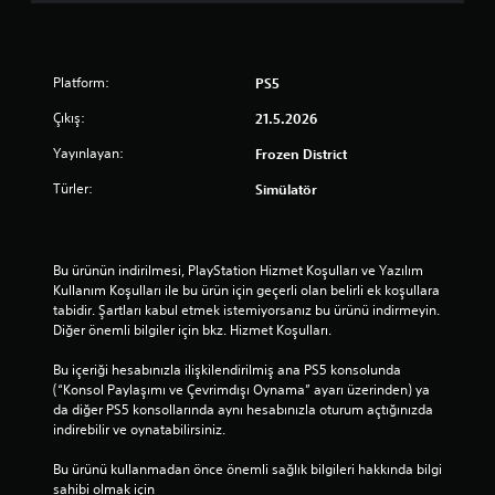
Platform:
PS5
Çıkış:
21.5.2026
Yayınlayan:
Frozen District
Türler:
Simülatör
Bu ürünün indirilmesi, PlayStation Hizmet Koşulları ve Yazılım 
Kullanım Koşulları ile bu ürün için geçerli olan belirli ek koşullara 
tabidir. Şartları kabul etmek istemiyorsanız bu ürünü indirmeyin. 
Diğer önemli bilgiler için bkz. Hizmet Koşulları.
Bu içeriği hesabınızla ilişkilendirilmiş ana PS5 konsolunda 
(“Konsol Paylaşımı ve Çevrimdışı Oynama” ayarı üzerinden) ya 
da diğer PS5 konsollarında aynı hesabınızla oturum açtığınızda 
indirebilir ve oynatabilirsiniz.
Bu ürünü kullanmadan önce önemli sağlık bilgileri hakkında bilgi 
sahibi olmak için 