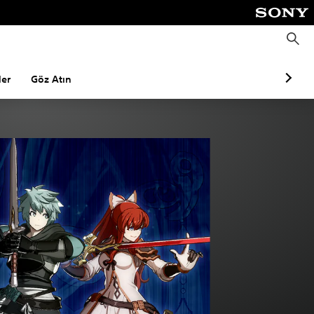
A
r
a
m
a
ler
Göz Atın