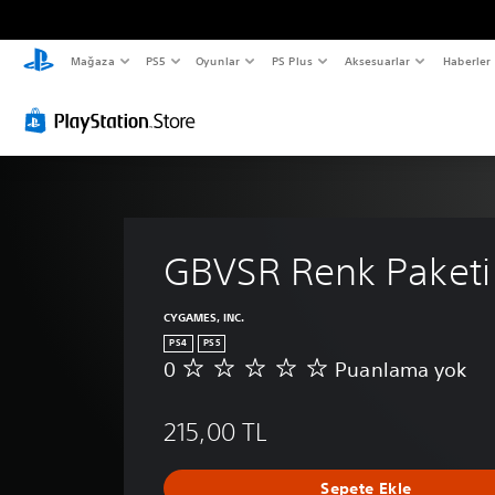
Mağaza
PS5
Oyunlar
PS Plus
Aksesuarlar
Haberler
GBVSR Renk Paketi 
CYGAMES, INC.
PS4
PS5
0
Puanlama yok
P
u
a
215,00 TL
n
l
a
Sepete Ekle