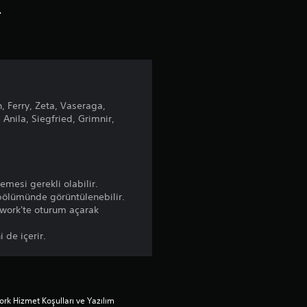
r
n, Ferry, Zeta, Vaseraga,
 Anila, Siegfried, Grimnir,
lemesi gerekli olabilir.
i bölümünde görüntülenebilir.
twork'te oturum açarak
i de içerir.
rk Hizmet Koşulları ve Yazılım 