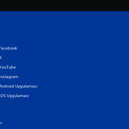
Facebook
X
YouTube
Instagram
Android Uygulaması
iOS Uygulaması
r.