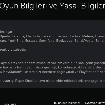
Oyun Bilgileri ve Yasal Bilgile
dini açar
jeeta, Katalina, Charlotta, Lancelot, Percival, Ladiva, Metera, Lowai
tro, Yuel, Enre, Eustace, Seox, Vira, Beelzebub, Belial/Avatar Belial,
 renklere sahiptir.
 ayrı olarak satılan tam oyuna ihtiyacınız vardır. En son içerik güncel
nım haklarını içerir. Satın alma geçmişi, konsolunuzdaki Servis Listes
ya PlayStation®4 sisteminizi internete bağlayarak ve PlayStation™Ne
ri, oyun içi Rupie Shop'tan ayrı olarak elde edilebilecek renk çeşitlerin
Bu ürünün indirilmesi, PlayStation Netwo
PS4, PS5