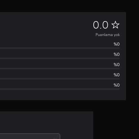
P
0.0
u
Puanlama yok
%0
a
%0
n
%0
l
%0
%0
a
m
a
y