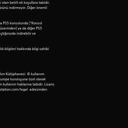
 olan belirli ek koşullara tabidir. 
ürünü indirmeyin. Diğer önemli 
ana PS5 konsolunda (“Konsol 
üzerinden) ya da diğer PS5 
ığınızda indirebilir ve 
bilgileri hakkında bilgi sahibi 
ılım Kütüphanesi  © kullanım 
Europe kuruluşuna özel olarak 
 kullanım haklarına tabidir. Lisans 
station.com/legal  adresinden 