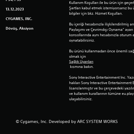
Kullanım Koşulları ile bu ürün için geçerli
Şartları kabul etmek istemiyorsanız bu 
13.12.2023
bilgiler için bkz. Hizmet Koşulları.
CYGAMES, INC.
Bu içeriği hesabınızla ilişkilendirilmiş 
Dövüş, Aksiyon
Paylaşımı ve Çevrimdışı Oynama” ayarı 
konsollarında aynı hesabınızla oturum açt
oynatabilirsiniz.
Bu ürünü kullanmadan önce önemli sağlık 
olmak için 
Sağlık Uyarıları
 kısmına bakın.
Sony Interactive Entertainment Inc. Yaz
hakları Sony Interactive Entertainment 
lisanslanmıştır ve bu çerçevedeki yazılım
ve kullanım kurallarının tümüne eu.play
ulaşabilirsiniz.
© Cygames, Inc. Developed by ARC SYSTEM WORKS