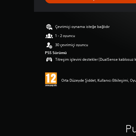
m
a
y
o
k
Çevrimiçi oynama isteğe bağlıdır
1 - 2 oyuncu
30 çevrimiçi oyuncu
PS5 Sürümü
Titreşim işlevini destekler (DualSense kablosuz k
Orta Düzeyde Şiddet, Kullanıcı Etkileşimi, Oyu
Pu