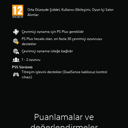
a
o
Orta Düzeyde Şiddet, Kullanıcı Etkileşimi, Oyun İçi Satın
r
Alımlar
t
a
l
Çevrimiçi oynama için PS Plus gereklidir
a
PS Plus hesabı olan, en fazla 30 çevrimiçi oyuncuyu
m
destekler
a
p
Çevrimiçi oynama isteğe bağlıdır
u
1 - 2 oyuncu
a
n
PS5 Sürümü
l
Titreşim işlevini destekler (DualSense kablosuz kontrol
a
cihazı)
m
a
5
y
ı
l
d
Puanlamalar ve
ı
z
değerlendirmeler
ü