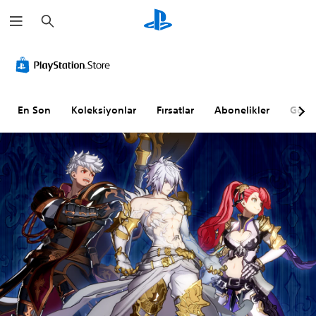
A
r
a
m
a
En Son
Koleksiyonlar
Fırsatlar
Abonelikler
Göz A