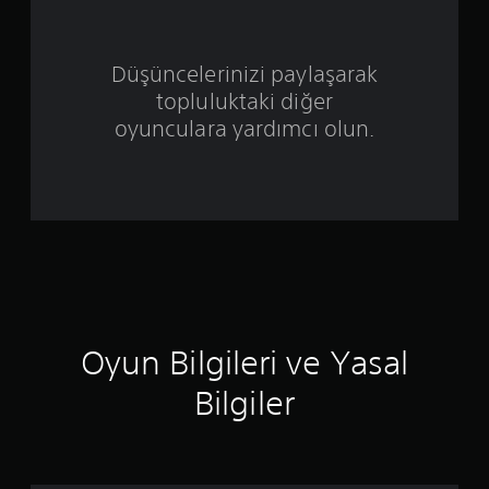
ü
z
Düşüncelerinizi paylaşarak
e
topluluktaki diğer
r
oyunculara yardımcı olun.
i
n
d
e
n
Oyun Bilgileri ve Yasal
1
Bilgiler
y
ı