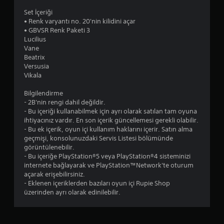
l
Set İçeriği
d
• Renk varyantı no. 20'nin kilidini açar
• GBVSR Renk Paketi 3
ı
Lucilius
Vane
z
Beatrix
Versusia
Vikala
Bilgilendirme
- 2B'nin rengi dahil değildir.
- Bu içeriği kullanabilmek için ayrı olarak satılan tam oyuna
ihtiyacınız vardır. En son içerik güncellemesi gerekli olabilir.
- Bu ek içerik, oyun içi kullanım haklarını içerir. Satın alma
geçmişi, konsolunuzdaki Servis Listesi bölümünde
görüntülenebilir.
- Bu içeriğe PlayStation®5 veya PlayStation®4 sisteminizi
internete bağlayarak ve PlayStation™Network'te oturum
açarak erişebilirsiniz.
- Eklenen içeriklerden bazıları oyun içi Rupie Shop
üzerinden ayrı olarak edinilebilir.