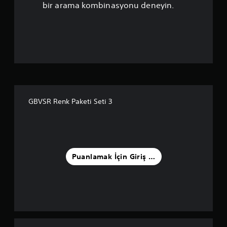
n
bir arama kombinasyonu deneyin.
l
a
m
a
5
GBVSR Renk Paketi Seti 3
y
ı
l
Puanlamak İçin Giriş Yapın
d
ı
z