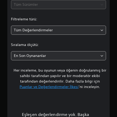
a
Tüm Sürümler
o
Filtreleme türü:
r
Tüm Değerlendirmeler
t
a
Sıralama ölçütü:
l
En Son Oynananlar
a
Her inceleme, bu oyunun veya öğenin doğrulanmış bir
m
sahibi tarafından yapılır ve bir moderatör ekibi
a
tarafından değerlendirilir. Daha fazla bilgi için
Puanlar ve Değerlendirmeler İlkesi
’ni inceleyin.
p
u
a
Eşleşen değerlendirme yok. Başka