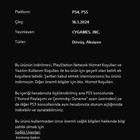
Platform:
PS4, PS5
Çıkış:
16.1.2024
Yayınlayan:
CYGAMES, INC.
Türler:
Dövüş, Aksiyon
Bu ürünün indirilmesi, PlayStation Network Hizmet Koşulları ve 
Yazılım Kullanım Koşulları ile bu ürün için geçerli olan belirli ek 
koşullara tabidir. Şartları kabul etmek istemiyorsanız bu ürünü 
indirmeyin. Diğer önemli bilgiler için bkz. Hizmet Koşulları.
Bu içeriği hesabınızla ilişkilendirilmiş ana PS5 konsolunda 
(“Konsol Paylaşımı ve Çevrimdışı Oynama” ayarı üzerinden) ya 
da diğer PS5 konsollarında aynı hesabınızla oturum açtığınızda 
indirebilir ve oynatabilirsiniz.
Bu ürünü kullanmadan önce önemli sağlık bilgileri hakkında bilgi 
sahibi olmak için 
Sağlık Uyarıları
 kısmına bakın.