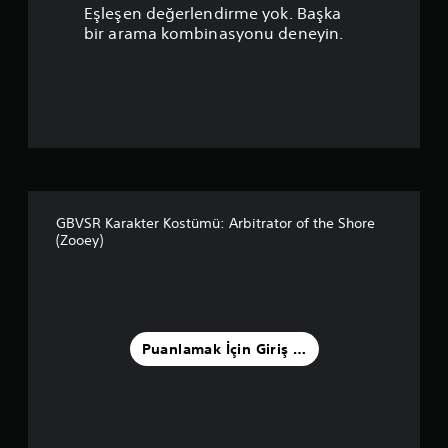
a
Eşleşen değerlendirme yok. Başka
n
bir arama kombinasyonu deneyin.
l
a
m
a
5
GBVSR Karakter Kostümü: Arbitrator of the Shore
(Zooey)
y
ı
l
Puanlamak İçin Giriş Yapın
d
ı
z