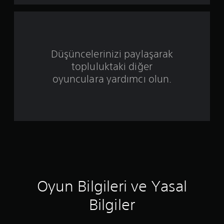
ü
z
e
Düşüncelerinizi paylaşarak
topluluktaki diğer
r
oyunculara yardımcı olun.
i
n
d
e
n
5
Oyun Bilgileri ve Yasal
y
Bilgiler
ı