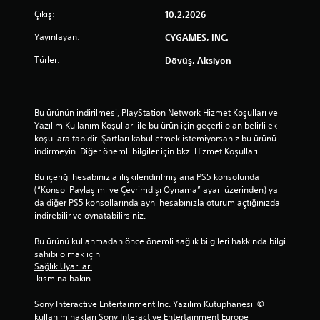
Çıkış:
10.2.2026
Yayınlayan:
CYGAMES, INC.
Türler:
Dövüş, Aksiyon
Bu ürünün indirilmesi, PlayStation Network Hizmet Koşulları ve 
Yazılım Kullanım Koşulları ile bu ürün için geçerli olan belirli ek 
koşullara tabidir. Şartları kabul etmek istemiyorsanız bu ürünü 
indirmeyin. Diğer önemli bilgiler için bkz. Hizmet Koşulları.
Bu içeriği hesabınızla ilişkilendirilmiş ana PS5 konsolunda 
(“Konsol Paylaşımı ve Çevrimdışı Oynama” ayarı üzerinden) ya 
da diğer PS5 konsollarında aynı hesabınızla oturum açtığınızda 
indirebilir ve oynatabilirsiniz.
Bu ürünü kullanmadan önce önemli sağlık bilgileri hakkında bilgi 
sahibi olmak için 
Sağlık Uyarıları
 kısmına bakın.
Sony Interactive Entertainment Inc. Yazılım Kütüphanesi  © 
kullanım hakları Sony Interactive Entertainment Europe 