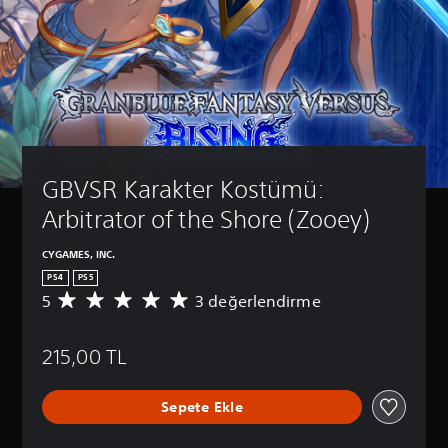
GBVSR Karakter Kostümü: 
Arbitrator of the Shore (Zooey)
CYGAMES, INC.
PS4
PS5
5
3 değerlendirme
3
p
u
215,00 TL
a
n
l
Sepete Ekle
a
m
a