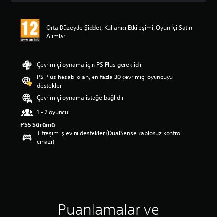
d
a
o
Orta Düzeyde Şiddet, Kullanıcı Etkileşimi, Oyun İçi Satın
r
Alımlar
t
a
l
Çevrimiçi oynama için PS Plus gereklidir
a
PS Plus hesabı olan, en fazla 30 çevrimiçi oyuncuyu
m
destekler
a
p
Çevrimiçi oynama isteğe bağlıdır
u
1 - 2 oyuncu
a
n
PS5 Sürümü
l
Titreşim işlevini destekler (DualSense kablosuz kontrol
a
cihazı)
m
a
5
y
ı
l
d
Puanlamalar ve
ı
z