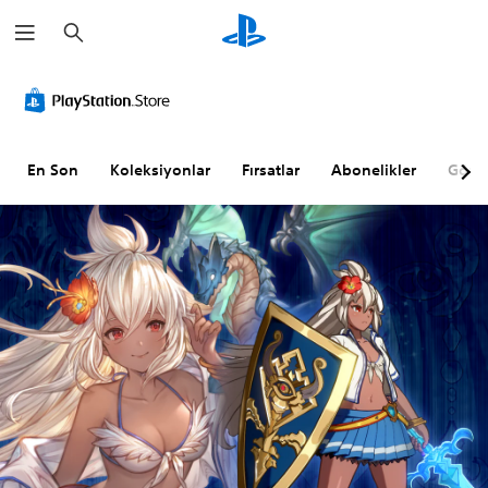
A
r
a
m
a
En Son
Koleksiyonlar
Fırsatlar
Abonelikler
Göz A