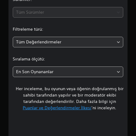
d
a
Tüm Sürümler
o
Filtreleme türü:
r
Tüm Değerlendirmeler
t
a
Sıralama ölçütü:
l
En Son Oynananlar
a
Her inceleme, bu oyunun veya öğenin doğrulanmış bir
m
sahibi tarafından yapılır ve bir moderatör ekibi
a
tarafından değerlendirilir. Daha fazla bilgi için
Puanlar ve Değerlendirmeler İlkesi
’ni inceleyin.
p
u