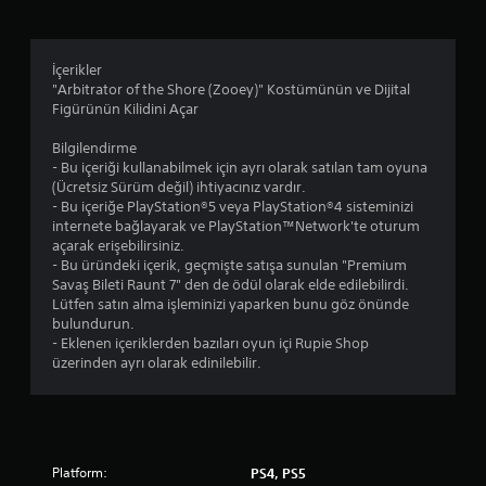
l
d
İçerikler
"Arbitrator of the Shore (Zooey)" Kostümünün ve Dijital
ı
Figürünün Kilidini Açar
z
Bilgilendirme
- Bu içeriği kullanabilmek için ayrı olarak satılan tam oyuna
(Ücretsiz Sürüm değil) ihtiyacınız vardır.
- Bu içeriğe PlayStation®5 veya PlayStation®4 sisteminizi
internete bağlayarak ve PlayStation™Network'te oturum
açarak erişebilirsiniz.
- Bu üründeki içerik, geçmişte satışa sunulan "Premium
Savaş Bileti Raunt 7" den de ödül olarak elde edilebilirdi.
Lütfen satın alma işleminizi yaparken bunu göz önünde
bulundurun.
- Eklenen içeriklerden bazıları oyun içi Rupie Shop
üzerinden ayrı olarak edinilebilir.
Platform:
PS4, PS5