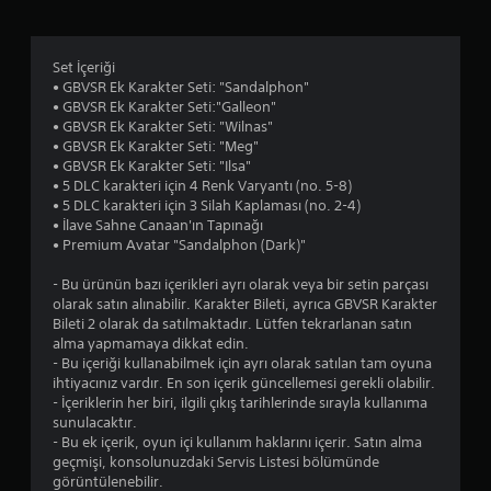
y
ı
Set İçeriği
l
• GBVSR Ek Karakter Seti: "Sandalphon"
• GBVSR Ek Karakter Seti:"Galleon"
d
• GBVSR Ek Karakter Seti: "Wilnas"
• GBVSR Ek Karakter Seti: "Meg"
ı
• GBVSR Ek Karakter Seti: "Ilsa"
• 5 DLC karakteri için 4 Renk Varyantı (no. 5-8)
z
• 5 DLC karakteri için 3 Silah Kaplaması (no. 2-4)
• İlave Sahne Canaan'ın Tapınağı
• Premium Avatar "Sandalphon (Dark)"
- Bu ürünün bazı içerikleri ayrı olarak veya bir setin parçası
olarak satın alınabilir. Karakter Bileti, ayrıca GBVSR Karakter
Bileti 2 olarak da satılmaktadır. Lütfen tekrarlanan satın
alma yapmamaya dikkat edin.
- Bu içeriği kullanabilmek için ayrı olarak satılan tam oyuna
ihtiyacınız vardır. En son içerik güncellemesi gerekli olabilir.
- İçeriklerin her biri, ilgili çıkış tarihlerinde sırayla kullanıma
sunulacaktır.
- Bu ek içerik, oyun içi kullanım haklarını içerir. Satın alma
geçmişi, konsolunuzdaki Servis Listesi bölümünde
görüntülenebilir.