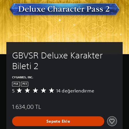
GBVSR Deluxe Karakter 
Bileti 2
CYGAMES, INC.
PS4
PS5
5
14 değerlendirme
1
4
p
1.634,00 TL
u
a
n
Sepete Ekle
l
a