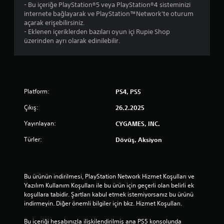
- Bu içeriğe PlayStation®5 veya PlayStation®4 sisteminizi
internete bağlayarak ve PlayStation™Network'te oturum
açarak erişebilirsiniz.
- Eklenen içeriklerden bazıları oyun içi Rupie Shop
üzerinden ayrı olarak edinilebilir.
Platform:
PS4, PS5
Çıkış:
26.2.2025
Yayınlayan:
CYGAMES, INC.
Türler:
Dövüş, Aksiyon
Bu ürünün indirilmesi, PlayStation Network Hizmet Koşulları ve 
Yazılım Kullanım Koşulları ile bu ürün için geçerli olan belirli ek 
koşullara tabidir. Şartları kabul etmek istemiyorsanız bu ürünü 
indirmeyin. Diğer önemli bilgiler için bkz. Hizmet Koşulları.
Bu içeriği hesabınızla ilişkilendirilmiş ana PS5 konsolunda 