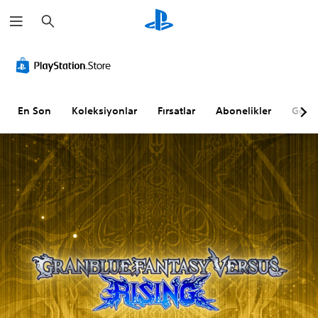
A
r
a
m
a
En Son
Koleksiyonlar
Fırsatlar
Abonelikler
Göz A