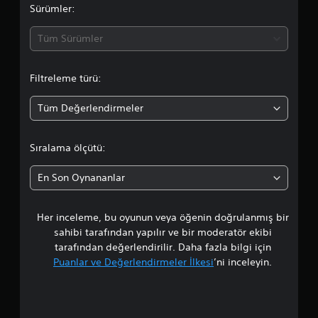
a
Sürümler:
d
Tüm Sürümler
a
Filtreleme türü:
o
Tüm Değerlendirmeler
r
t
Sıralama ölçütü:
a
En Son Oynananlar
l
Her inceleme, bu oyunun veya öğenin doğrulanmış bir
a
sahibi tarafından yapılır ve bir moderatör ekibi
m
tarafından değerlendirilir. Daha fazla bilgi için
Puanlar ve Değerlendirmeler İlkesi
’ni inceleyin.
a
p