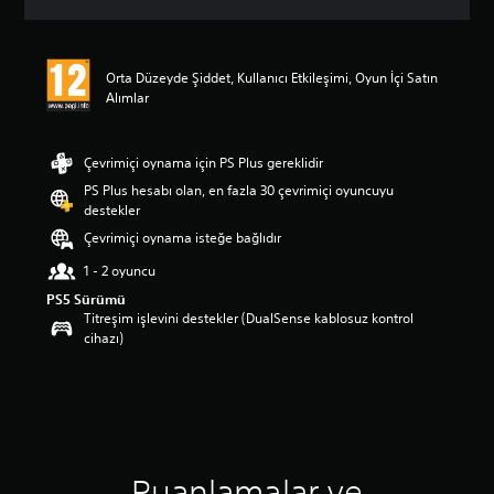
m
a
d
a
Orta Düzeyde Şiddet, Kullanıcı Etkileşimi, Oyun İçi Satın
o
Alımlar
r
t
a
Çevrimiçi oynama için PS Plus gereklidir
l
PS Plus hesabı olan, en fazla 30 çevrimiçi oyuncuyu
a
destekler
m
a
Çevrimiçi oynama isteğe bağlıdır
p
1 - 2 oyuncu
u
a
PS5 Sürümü
n
Titreşim işlevini destekler (DualSense kablosuz kontrol
l
cihazı)
a
m
a
5
y
ı
l
Puanlamalar ve
d