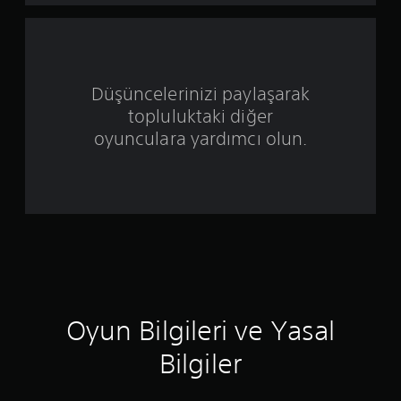
ı
z
ü
Düşüncelerinizi paylaşarak
z
topluluktaki diğer
e
oyunculara yardımcı olun.
r
i
n
d
e
Oyun Bilgileri ve Yasal
n
Bilgiler
5