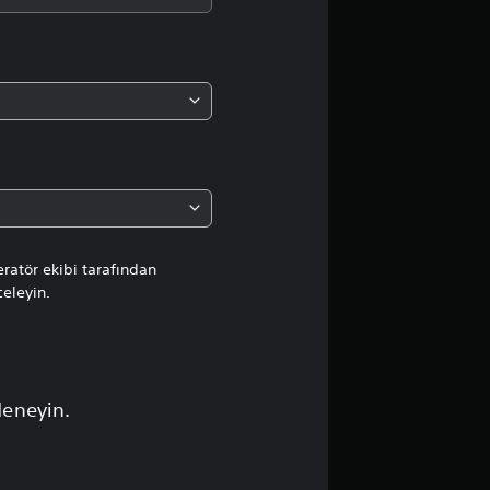
d
a
o
r
t
a
l
ratör ekibi tarafından
celeyin.
a
m
a
deneyin.
p