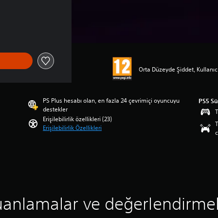
Orta Düzeyde Şiddet, Kullanıcı
PS Plus hesabı olan, en fazla 24 çevrimiçi oyuncuyu
PS5 S
destekler
T
Erişilebilirlik özellikleri (23)
T
Erişilebilirlik Özellikleri
c
anlamalar ve değerlendirme