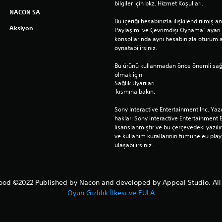
bilgiler için bkz. Hizmet Koşulları.
NACON SA
Bu içeriği hesabınızla ilişkilendirilmiş 
Aksiyon
Paylaşımı ve Çevrimdışı Oynama” ayarı 
konsollarında aynı hesabınızla oturum açt
oynatabilirsiniz.
Bu ürünü kullanmadan önce önemli sağlık 
olmak için 
Sağlık Uyarıları
 kısmına bakın.
Sony Interactive Entertainment Inc. Yaz
hakları Sony Interactive Entertainment 
lisanslanmıştır ve bu çerçevedeki yazılım
ve kullanım kurallarının tümüne eu.play
ulaşabilirsiniz.
od ©2022 Published by Nacon and developed by Appeal Studio. All 
Oyun Gizlilik İlkesi ve EULA