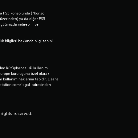
i
ana PS5 konsolunda (“Konsol 
üzerinden) ya da diğer PS5 
n
ığınızda indirebilir ve 
d
bilgileri hakkında bilgi sahibi 
e
n
ılım Kütüphanesi  © kullanım 
4
Europe kuruluşuna özel olarak 
 kullanım haklarına tabidir. Lisans 
station.com/legal  adresinden 
y
ı
l
rights reserved.
d