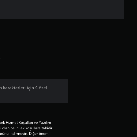
5
y
ı
l
d
r
ı
z
n karakterleri için 4 özel
ü
z
e
rk Hizmet Koşulları ve Yazılım 
 olan belirli ek koşullara tabidir. 
r
ürünü indirmeyin. Diğer önemli 