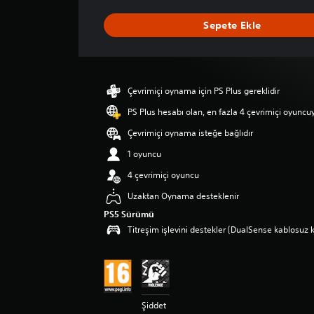
n
l
Sepete Ekle
a
m
a
d
a
Çevrimiçi oynama için PS Plus gereklidir
o
r
PS Plus hesabı olan, en fazla 4 çevrimiçi oyuncu
t
Çevrimiçi oynama isteğe bağlıdır
a
l
1 oyuncu
a
4 çevrimiçi oyuncu
m
a
Uzaktan Oynama desteklenir
p
PS5 Sürümü
u
Titreşim işlevini destekler (DualSense kablosuz k
a
n
l
a
m
a
Şiddet
5