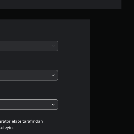
a
m
a
d
a
o
r
t
a
l
ratör ekibi tarafından
celeyin.