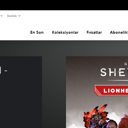
Destek
En Son
Koleksiyonlar
Fırsatlar
Abonelik
 - 
k