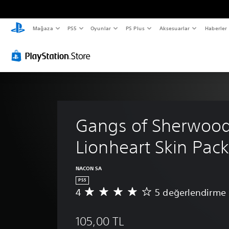
Mağaza
PS5
Oyunlar
PS Plus
Aksesuarlar
Haberler
Gangs of Sherwood
Lionheart Skin Pac
NACON SA
PS5
4
5 değerlendirme
5
p
u
105,00 TL
a