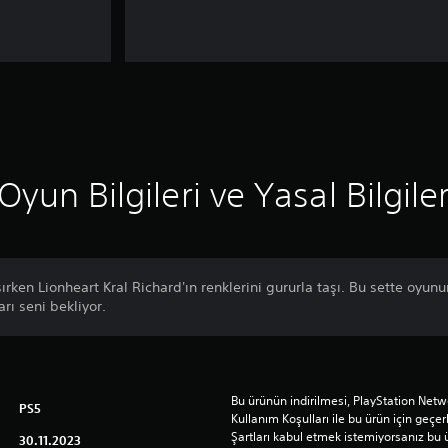
Oyun Bilgileri ve Yasal Bilgile
aşırken Lionheart Kral Richard'ın renklerini gururla taşı. Bu sette oyunu
arı seni bekliyor.
Bu ürünün indirilmesi, PlayStation Netwo
PS5
Kullanım Koşulları ile bu ürün için geçerli
Şartları kabul etmek istemiyorsanız bu 
30.11.2023