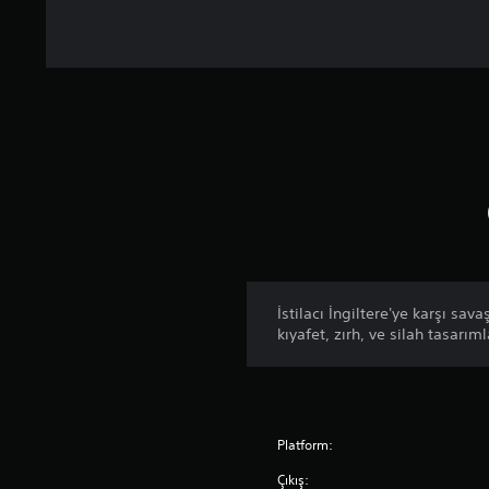
İstilacı İngiltere'ye karşı sav
kıyafet, zırh, ve silah tasarıml
Platform:
Çıkış: