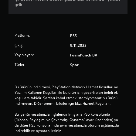
gelir.
Platform:
PS5
Çıkış:
9.11.2023
Yayınlayan:
FoamPunch BV
Türler:
Spor
Bu ürünün indirilmesi, PlayStation Network Hizmet Koşulları ve 
Yazılım Kullanım Koşulları ile bu ürün için geçerli olan belirli ek 
koşullara tabidir. Şartları kabul etmek istemiyorsanız bu ürünü 
indirmeyin. Diğer önemli bilgiler için bkz. Hizmet Koşulları.
Bu içeriği hesabınızla ilişkilendirilmiş ana PS5 konsolunda 
(“Konsol Paylaşımı ve Çevrimdışı Oynama” ayarı üzerinden) ya 
da diğer PS5 konsollarında aynı hesabınızla oturum açtığınızda 
indirebilir ve oynatabilirsiniz.