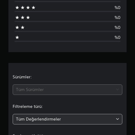
a
%0
n
%0
l
%0
a
%0
m
a
y
o
Sürümler:
k
Tüm Sürümler
Filtreleme türü:
Tüm Değerlendirmeler