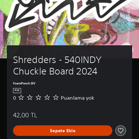
Shredders - 540INDY 
Chuckle Board 2024
FoamPunch BV
PS5
0
Puanlama yok
P
u
a
42,00 TL
n
l
a
Sepete Ekle
m
a