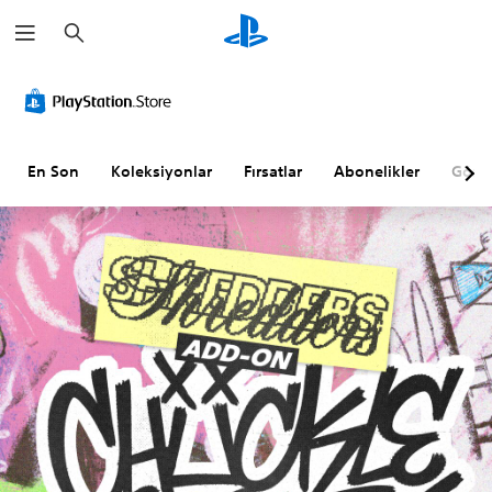
A
r
a
m
a
En Son
Koleksiyonlar
Fırsatlar
Abonelikler
Göz A