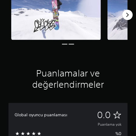
Puanlamalar ve
değerlendirmeler
P
0.0
Global oyuncu puanlaması
u
Puanlama yok
%0