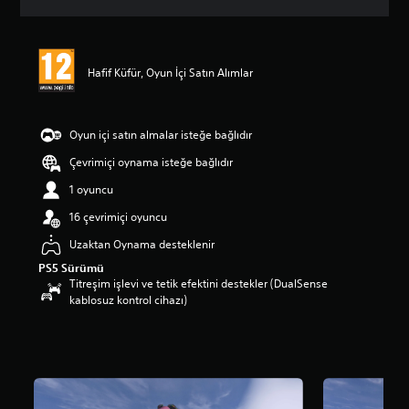
y
o
k
Hafif Küfür, Oyun İçi Satın Alımlar
Oyun içi satın almalar isteğe bağlıdır
Çevrimiçi oynama isteğe bağlıdır
1 oyuncu
16 çevrimiçi oyuncu
Uzaktan Oynama desteklenir
PS5 Sürümü
Titreşim işlevi ve tetik efektini destekler (DualSense
kablosuz kontrol cihazı)