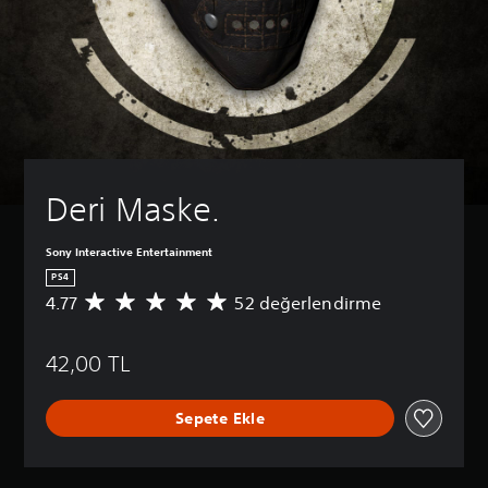
Deri Maske.
Sony Interactive Entertainment
PS4
4.77
52 değerlendirme
5
2
p
42,00 TL
u
a
n
Sepete Ekle
l
a
m
a