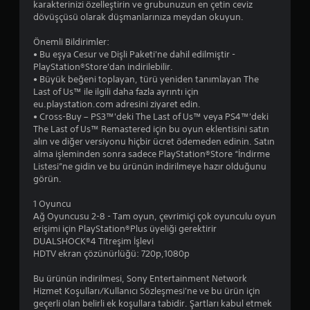
karakterinizi özelleştirin ve grubunuzun en çetin ceviz
y
dövüşçüsü olarak düşmanlarınıza meydan okuyun.
ı
Önemli Bildirimler:
• Bu eşya Cesur ve Dişli Paketi'ne dahil edilmiştir -
l
PlayStation®Store'dan indirilebilir.
• Büyük beğeni toplayan, türü yeniden tanımlayan The
d
Last of Us™ ile ilgili daha fazla ayrıntı için
eu.playstation.com adresini ziyaret edin.
ı
• Cross-Buy – PS3™'deki The Last of Us™ veya PS4™'deki
The Last of Us™ Remastered için bu oyun eklentisini satın
z
alın ve diğer versiyonu hiçbir ücret ödemeden edinin. Satın
alma işleminden sonra sadece PlayStation®Store “İndirme
Listesi”ne gidin ve bu ürünün indirilmeye hazır olduğunu
görün.
1 Oyuncu
Ağ Oyuncusu 2-8 - Tam oyun, çevrimiçi çok oyunculu oyun
erişimi için PlayStation®Plus üyeliği gerektirir
DUALSHOCK®4 Titreşim İşlevi
HDTV ekran çözünürlüğü: 720p,1080p
Bu ürünün indirilmesi, Sony Entertainment Network
Hizmet Koşulları/Kullanıcı Sözleşmesi'ne ve bu ürün için
geçerli olan belirli ek koşullara tabidir. Şartları kabul etmek