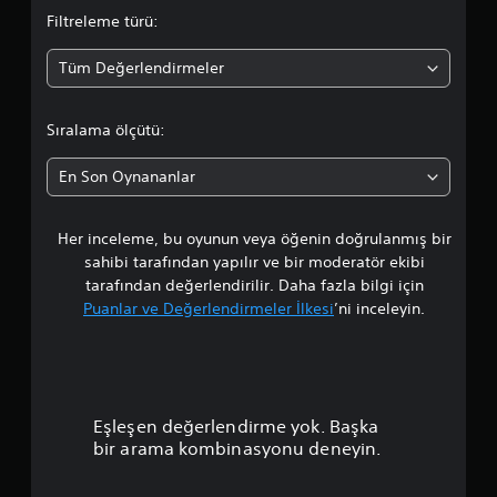
a
Filtreleme türü:
o
Tüm Değerlendirmeler
r
t
Sıralama ölçütü:
a
En Son Oynananlar
l
Her inceleme, bu oyunun veya öğenin doğrulanmış bir
a
sahibi tarafından yapılır ve bir moderatör ekibi
m
tarafından değerlendirilir. Daha fazla bilgi için
Puanlar ve Değerlendirmeler İlkesi
’ni inceleyin.
a
p
u
Eşleşen değerlendirme yok. Başka
a
bir arama kombinasyonu deneyin.
n