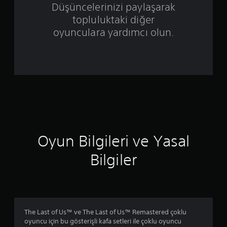
Düşüncelerinizi paylaşarak
z
topluluktaki diğer
e
oyunculara yardımcı olun.
r
i
n
d
e
Oyun Bilgileri ve Yasal
n
Bilgiler
4
.
7
The Last of Us™ ve The Last of Us™ Remastered çoklu
7
oyuncu için bu gösterişli kafa setleri ile çoklu oyuncu