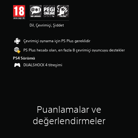
d
a
o
r
Dil, Çevrimiçi, Şiddet
t
a
l
Çevrimiçi oynama için PS Plus gereklidir
a
m
PS Plus hesabı olan, en fazla 8 çevrimiçi oyuncuyu destekler
a
PS4 Sürümü
p
u
DUALSHOCK 4 titreşimi
a
n
l
a
m
a
5
Puanlamalar ve
y
ı
değerlendirmeler
l
d
ı
z