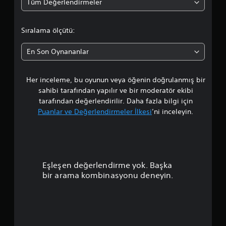
Tüm Değerlendirmeler
r
t
Sıralama ölçütü:
a
En Son Oynananlar
l
Her inceleme, bu oyunun veya öğenin doğrulanmış bir
a
sahibi tarafından yapılır ve bir moderatör ekibi
m
tarafından değerlendirilir. Daha fazla bilgi için
Puanlar ve Değerlendirmeler İlkesi
’ni inceleyin.
a
p
u
Eşleşen değerlendirme yok. Başka
a
bir arama kombinasyonu deneyin.
n
l