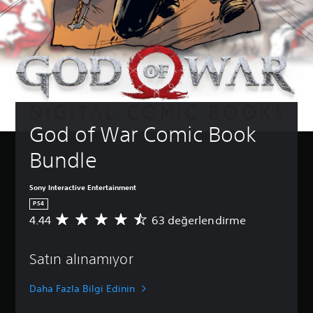
God of War Comic Book 
Bundle
Sony Interactive Entertainment
PS4
4.44
63 değerlendirme
6
3
p
Satın alınamıyor
u
a
n
Daha Fazla Bilgi Edinin
l
a