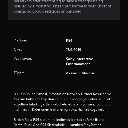
ı
berserkers after attempting to save a stranger being
mauled by a monstrous bear. But for the former Ghost of
l
Sparta, no good deed goes unpunished.
d
ı
Platform:
PS4
z
Çıkış:
17.6.2019
Yayınlayan:
Sony Interactive
Entertainment
Türler:
Aksiyon, Macera
Bu ürünün indirilmesi, PlayStation Network Hizmet Koşulları ve 
Yazılım Kullanım Koşulları ile bu ürün için geçerli olan belirli ek 
koşullara tabidir. Şartları kabul etmek istemiyorsanız bu ürünü 
indirmeyin. Diğer önemli bilgiler için bkz. Hizmet Koşulları.
Birden fazla PS4 sistemine indirmek için tek seferlik lisans 
ücreti. Bunu Ana PS4 Sisteminde kullanırken PlayStation 