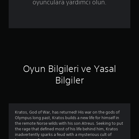
e
oyunculara yardımcı olun.
r
i
n
d
e
Oyun Bilgileri ve Yasal
n
Bilgiler
4
.
4
Kratos, God of War, has returned! His war on the gods of
4
Olympus long past, Kratos builds a new life for himself in
the remote Norse wilds with his son Atreus. Seeking to put
y
the rage that defined most of his life behind him, Kratos
inadvertently sparks a feud with a mysterious cult of