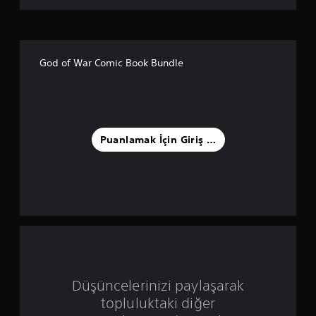
a
m
a
God of War Comic Book Bundle
5
y
ı
Puanlamak İçin Giriş Yapın
l
d
ı
z
ü
Düşüncelerinizi paylaşarak
z
topluluktaki diğer