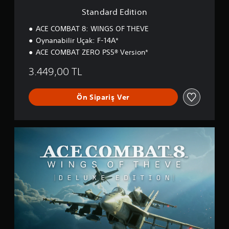
o
Standard Edition
n
ACE COMBAT 8: WINGS OF THEVE
Oynanabilir Uçak: F-14A*
ACE COMBAT ZERO PS5® Version*
3.449,00 TL
Ön Sipariş Ver
D
e
l
u
x
e
E
d
i
t
i