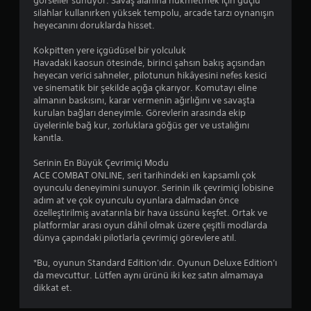
görseller sunuyor. Savaş alanına hükmetmek için güçlü
silahlar kullanırken yüksek tempolu, arcade tarzı oynanışın
heyecanını doruklarda hisset.
Kokpitten yere içgüdüsel bir yolculuk
Havadaki kaosun ötesinde, birinci şahsın bakış açısından
heyecan verici sahneler, pilotunun hikâyesini nefes kesici
ve sinematik bir şekilde açığa çıkarıyor. Komutayı eline
almanın baskısını, karar vermenin ağırlığını ve savaşta
kurulan bağları deneyimle. Görevlerin arasında ekip
üyelerinle bağ kur, zorluklara göğüs ger ve ustalığını
kanıtla.
Serinin En Büyük Çevrimiçi Modu
ACE COMBAT ONLINE, seri tarihindeki en kapsamlı çok
oyunculu deneyimini sunuyor. Serinin ilk çevrimiçi lobisine
adım at ve çok oyunculu oyunlara dalmadan önce
özelleştirilmiş avatarınla bir hava üssünü keşfet. Ortak ve
platformlar arası oyun dâhil olmak üzere çeşitli modlarda
dünya çapındaki pilotlarla çevrimiçi görevlere atıl.
*Bu, oyunun Standard Edition'ıdır. Oyunun Deluxe Edition'ı
da mevcuttur. Lütfen aynı ürünü iki kez satın almamaya
dikkat et.