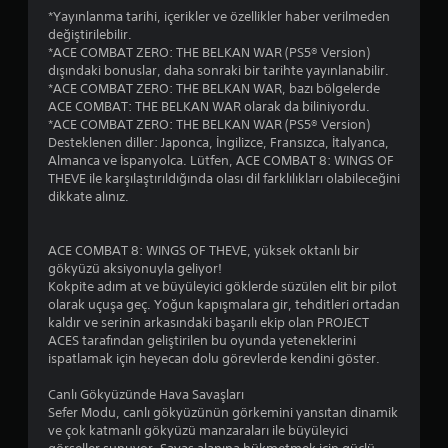
*Yayınlanma tarihi, içerikler ve özellikler haber verilmeden
değiştirilebilir.
*ACE COMBAT ZERO: THE BELKAN WAR (PS5® Version)
dışındaki bonuslar, daha sonraki bir tarihte yayınlanabilir.
*ACE COMBAT ZERO: THE BELKAN WAR, bazı bölgelerde
ACE COMBAT: THE BELKAN WAR olarak da biliniyordu.
*ACE COMBAT ZERO: THE BELKAN WAR (PS5® Version)
Desteklenen diller: Japonca, İngilizce, Fransızca, İtalyanca,
Almanca ve İspanyolca. Lütfen, ACE COMBAT 8: WINGS OF
THEVE ile karşılaştırıldığında olası dil farklılıkları olabileceğini
dikkate alınız.
ACE COMBAT 8: WINGS OF THEVE, yüksek oktanlı bir
gökyüzü aksiyonuyla geliyor!
Kokpite adım at ve büyüleyici göklerde süzülen elit bir pilot
olarak uçuşa geç. Yoğun kapışmalara gir, tehditleri ortadan
kaldır ve serinin arkasındaki başarılı ekip olan PROJECT
ACES tarafından geliştirilen bu oyunda yeteneklerini
ispatlamak için heyecan dolu görevlerde kendini göster.
Canlı Gökyüzünde Hava Savaşları
Sefer Modu, canlı gökyüzünün görkemini yansıtan dinamik
ve çok katmanlı gökyüzü manzaraları ile büyüleyici