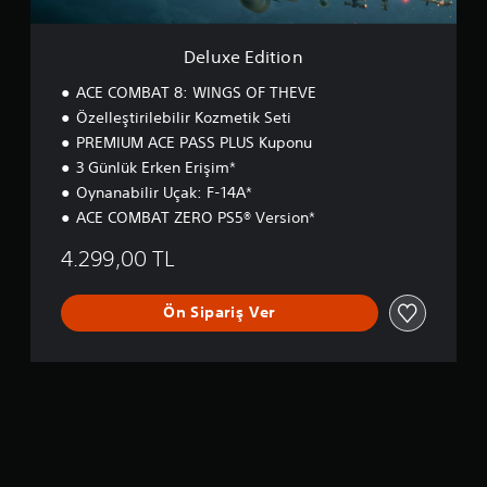
o
n
Deluxe Edition
ACE COMBAT 8: WINGS OF THEVE
Özelleştirilebilir Kozmetik Seti
PREMIUM ACE PASS PLUS Kuponu
3 Günlük Erken Erişim*
Oynanabilir Uçak: F-14A*
ACE COMBAT ZERO PS5® Version*
4.299,00 TL
Ön Sipariş Ver