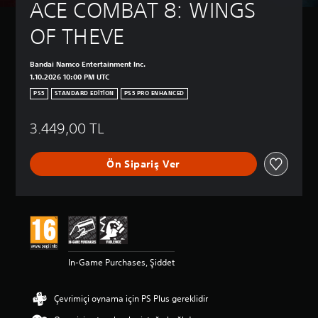
ACE COMBAT 8: WINGS 
OF THEVE
Bandai Namco Entertainment Inc.
1.10.2026 10:00 PM UTC
PS5
STANDARD EDITION
PS5 PRO ENHANCED
3.449,00 TL
Ön Sipariş Ver
In-Game Purchases, Şiddet
Çevrimiçi oynama için PS Plus gereklidir