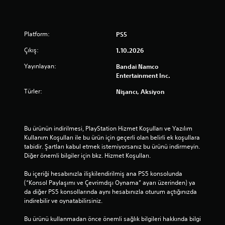
Platform:
PS5
Çıkış:
1.10.2026
Yayınlayan:
Bandai Namco
Entertainment Inc.
Türler:
Nişancı, Aksiyon
Bu ürünün indirilmesi, PlayStation Hizmet Koşulları ve Yazılım 
Kullanım Koşulları ile bu ürün için geçerli olan belirli ek koşullara 
tabidir. Şartları kabul etmek istemiyorsanız bu ürünü indirmeyin. 
Diğer önemli bilgiler için bkz. Hizmet Koşulları.
Bu içeriği hesabınızla ilişkilendirilmiş ana PS5 konsolunda 
(“Konsol Paylaşımı ve Çevrimdışı Oynama” ayarı üzerinden) ya 
da diğer PS5 konsollarında aynı hesabınızla oturum açtığınızda 
indirebilir ve oynatabilirsiniz.
Bu ürünü kullanmadan önce önemli sağlık bilgileri hakkında bilgi 