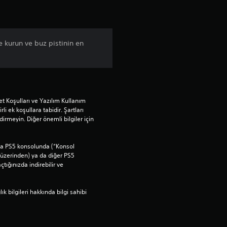
 kurun ve buz pistinin en
t Koşulları ve Yazılım Kullanım 
rli ek koşullara tabidir. Şartları 
rmeyin. Diğer önemli bilgiler için 
ana PS5 konsolunda (“Konsol 
üzerinden) ya da diğer PS5 
ığınızda indirebilir ve 
bilgileri hakkında bilgi sahibi 