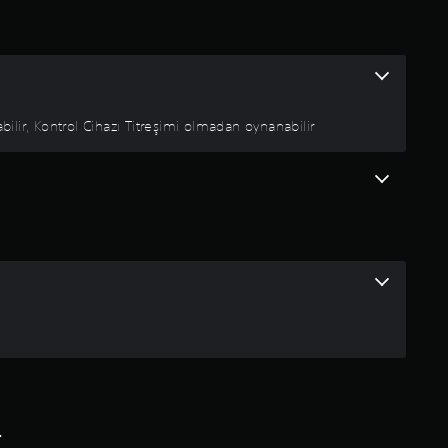
lir, Kontrol Cihazı Titreşimi olmadan oynanabilir
r