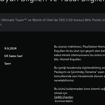
 Ultimate Team™ ve World of Chel’de 500 (+50 bonus) NHL Points ile
n.
Bu ürünün indirilmesi, PlayStation Hizme
9.9.2024
Koşulları ile bu ürün için geçerli olan beli
kabul etmek istemiyorsanız bu ürünü indi
EA Swiss Sarl
bkz. Hizmet Koşulları.
Spor
Bu içeriği hesabınızla ilişkilendirilmiş 
Paylaşımı ve Çevrimdışı Oynama” ayarı 
konsollarında aynı hesabınızla oturum açt
oynatabilirsiniz.
Bu ürünü kullanmadan önce önemli sağlık 
olmak için 
Sağlık Uyarıları
 kısmına bakın.