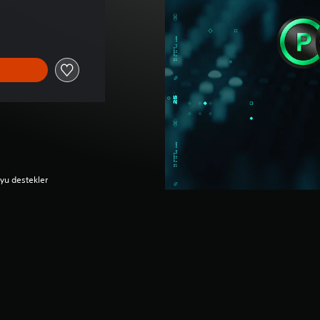
0 TL üzerinden indirim uygulanmıştır
uyu destekler