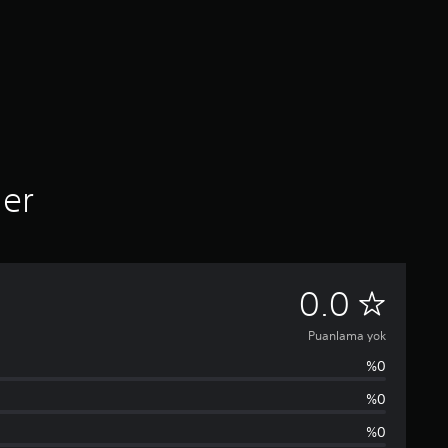
ler
P
0.0
u
Puanlama yok
%0
a
%0
n
%0