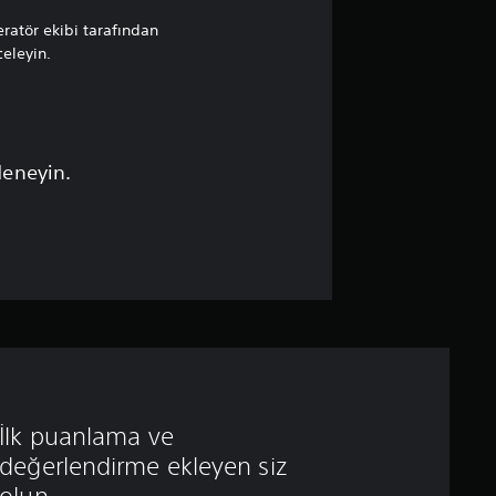
ratör ekibi tarafından
celeyin.
deneyin.
İlk puanlama ve
değerlendirme ekleyen siz
olun