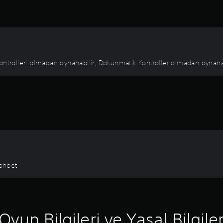
ontrolleri olmadan oynanabilir, Dokunmatik Kontroller olmadan oynanabi
ohbet
Oyun Bilgileri ve Yasal Bilgile