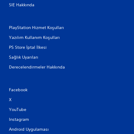
SIE Hakkında
a
b
i
l
PlayStation Hizmet Koşulları
i
r
Yazılım Kullanım Koşulları
D
PS Store İptal İlkesi
o
k
Sağlık Uyarıları
u
n
Derecelendirmeler Hakkında
m
a
t
i
Facebook
k
t
X
a
b
YouTube
a
n
Instagram
l
ı
Android Uygulaması
k