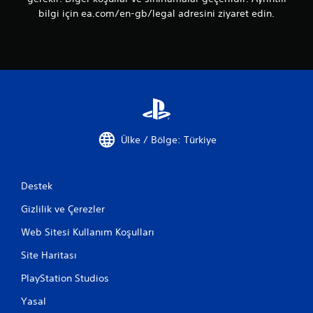
k
i
bilgi için ea.com/en-gb/legal adresini ziyaret edin.
K
z
o
.
n
t
r
o
l
l
e
Ülke / Bölge: Türkiye
r
o
l
m
Destek
a
Gizlilik ve Çerezler
d
a
Web Sitesi Kullanım Koşulları
n
o
Site Haritası
y
PlayStation Studios
n
a
Yasal
n