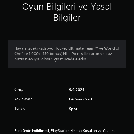
r
i
e
Oyun Bilgileri ve Yasal
g
s
r
ö
a
i
Bilgiler
n
ğ
n
d
l
i
e
a
k
r
m
u
i
a
l
p
k
l
Hayalinizdeki kadroyu Hockey Ultimate Team™ ve World of
a
ü
a
Chel’de 1.000 (+150 bonus) NHL Points ile kurun ve buz
l
z
n
pistinin en iyisi olmak için mücadele edin.
a
e
m
b
r
a
i
e
d
l
m
a
i
a
n
r
n
o
Çıkış:
9.9.2024
s
u
y
i
e
Yayınlayan:
u
EA Swiss Sarl
n
l
n
Türler:
i
Spor
k
u
z
a
o
.
y
y
ı
n
Bu ürünün indirilmesi, PlayStation Hizmet Koşulları ve Yazılım 
t
a