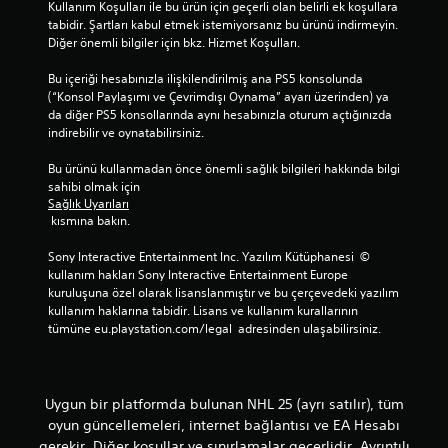
Kullanım Koşulları ile bu ürün için geçerli olan belirli ek koşullara 
n
y
tabidir. Şartları kabul etmek istemiyorsanız bu ürünü indirmeyin. 
o
a
Diğer önemli bilgiler için bkz. Hizmet Koşulları.
k
b
t
i
Bu içeriği hesabınızla ilişkilendirilmiş ana PS5 konsolunda 
a
l
(“Konsol Paylaşımı ve Çevrimdışı Oynama” ayarı üzerinden) ya 
l
i
da diğer PS5 konsollarında aynı hesabınızla oturum açtığınızda 
a
r
indirebilir ve oynatabilirsiniz.
r
s
ı
i
Bu ürünü kullanmadan önce önemli sağlık bilgileri hakkında bilgi 
o
n
sahibi olmak için 
l
i
Sağlık Uyarıları
u
z
 kısmına bakın.
ş
.
t
Sony Interactive Entertainment Inc. Yazılım Kütüphanesi  © 
u
D
kullanım hakları Sony Interactive Entertainment Europe 
r
o
kuruluşuna özel olarak lisanslanmıştır ve bu çerçevedeki yazılım 
a
kullanım haklarına tabidir. Lisans ve kullanım kurallarının 
k
b
tümüne eu.playstation.com/legal  adresinden ulaşabilirsiniz.
i
u
l
n
i
m
r
a
s
Uygun bir platformda bulunan NHL 25 (ayrı satılır), tüm
t
i
oyun güncellemeleri, internet bağlantısı ve EA Hesabı
i
n
gerekir. Diğer koşullar ve sınırlamalar geçerlidir. Ayrıntılı